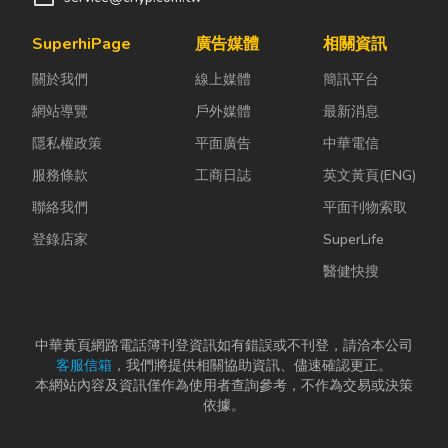
SuperhiPage
廣告媒體
相關資訊
關於我們
線上媒體
簡訊平台
網站導覽
戶外媒體
最新消息
隱私權政策
平面廣告
中華電信
服務條款
工商日誌
英文黃頁(ENG)
聯絡我們
平面刊物索取
登錄店家
SuperLife
醫健快搜
中華黃頁網路電話簿刊登資訊如有錯誤或不刊登，請洽本公司
客服信箱
，我們將提供相關協助資訊、儘速確認更正。
本網站內容及資訊僅作為使用者查詢參考，不作為交易或決策
依據。