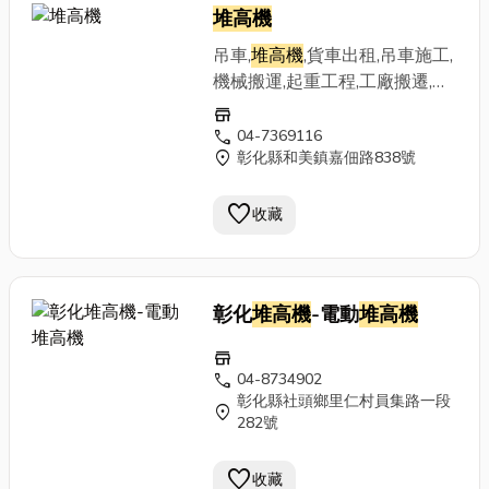
堆高機
吊車,
堆高機
,貨車出租,吊車施工,
機械搬運,起重工程,工廠搬遷,高
空吊籃
store
call
04-7369116
location_on
彰化縣和美鎮嘉佃路838號
favorite
收藏
彰化
堆高機
-電動
堆高機
store
call
04-8734902
彰化縣社頭鄉里仁村員集路一段
location_on
282號
favorite
收藏