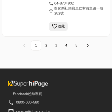
call
04-8734902
彰化縣社頭鄉里仁村員集路一段
location_on
282號
favorite
收藏
1
2
3
4
5
上一頁
下一頁
Facebook粉絲專頁
call
0800-080-580
mail
service@chyp.com.tw