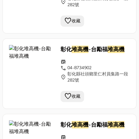
location_on
282號
favorite
收藏
彰化
堆高機
-台勵福
堆高機
store
call
04-8734902
彰化縣社頭鄉里仁村員集路一段
location_on
282號
favorite
收藏
彰化
堆高機
-台勵福
堆高機
store