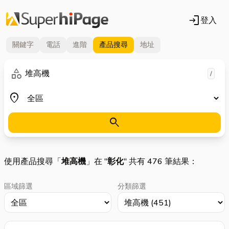
login
登入
關鍵字
電話
進階
產品
搜尋
地址
關鍵字
category
/
地區
place
search
使用產品搜尋「
堆高機
」在 "
彰化
" 共有 476 筆結果：
區域篩選
分類篩選