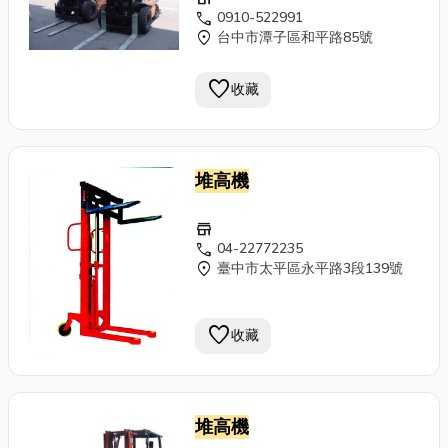
call
0910-522991
location_on
台中市潭子區和平路85號
favorite
收藏
堆高機
store
call
04-22772235
location_on
臺中市太平區永平路3段139號
favorite
收藏
堆高機