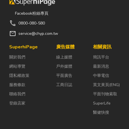
Facebook粉絲專頁
call
0800-080-580
mail
service@chyp.com.tw
SuperhiPage
廣告媒體
相關資訊
關於我們
線上媒體
簡訊平台
網站導覽
戶外媒體
最新消息
隱私權政策
平面廣告
中華電信
服務條款
工商日誌
英文黃頁(ENG)
聯絡我們
平面刊物索取
登錄店家
SuperLife
醫健快搜