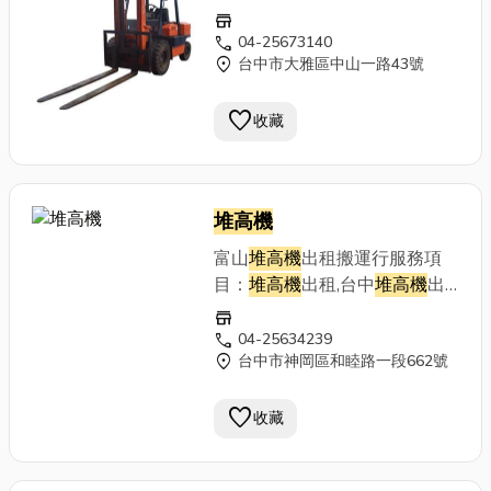
store
call
04-25673140
location_on
台中市大雅區中山一路43號
favorite
收藏
堆高機
富山
堆高機
出租搬運行服務項
目：
堆高機
出租,台中
堆高機
出
租,神岡
堆高機
出租,豐原
堆高機
store
出租,潭子
堆高機
出租,后里
堆高
call
04-25634239
location_on
台中市神岡區和睦路一段662號
機
出租,大甲
堆高機
出租,台中
堆
高機
搬運,豐原
堆高機
出租,后里
favorite
堆高機
搬運,神岡
堆高機
機械安
收藏
裝,大甲
堆高機
出租,潭子
堆高機
出租,台中機械搬運,台中
堆高機