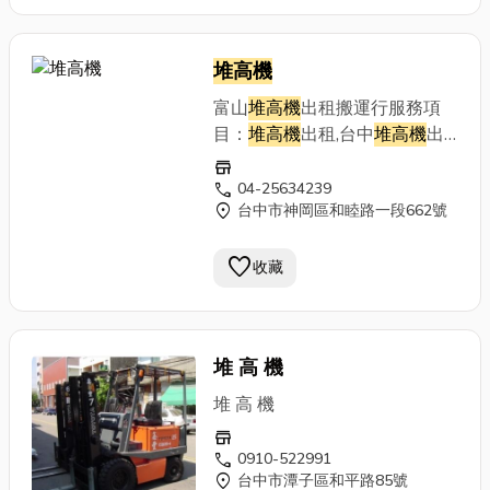
出租,台中機械搬運,台中
堆高機
機械搬運,豐原
堆高機
機械搬運,
堆高機
后里
堆高機
機械搬運,神岡
堆高
機
機械搬運,大甲
堆高機
機械搬
富山
堆高機
出租搬運行服務項
運,清水
堆高機
機械搬運,台中貨
目：
堆高機
出租,台中
堆高機
出
櫃裝卸,台中
堆高機
貨櫃裝卸,豐
租,神岡
堆高機
出租,豐原
堆高機
store
原
堆高機
貨櫃裝卸,后里
堆高機
出租,潭子
堆高機
出租,后里
堆高
call
04-25634239
貨櫃裝卸,神岡
堆高機
貨櫃裝卸,
location_on
台中市神岡區和睦路一段662號
機
出租,大甲
堆高機
出租,台中
堆
大甲
堆高機
貨櫃裝卸,清水
堆高
高機
搬運,豐原
堆高機
出租,后里
機
貨櫃裝卸,高低桿
堆高機
出
favorite
堆高機
搬運,神岡
堆高機
機械安
收藏
租、工廠搬遷、機械安裝。電
裝,大甲
堆高機
出租,潭子
堆高機
話：0916-545658
出租,台中機械搬運,台中
堆高機
機械搬運,豐原
堆高機
機械搬運,
堆 高 機
后里
堆高機
機械搬運,神岡
堆高
機
機械搬運,大甲
堆高機
機械搬
堆 高 機
運,清水
堆高機
機械搬運,台中貨
store
櫃裝卸,台中
堆高機
貨櫃裝卸,豐
call
0910-522991
原
堆高機
貨櫃裝卸,后里
堆高機
location_on
台中市潭子區和平路85號