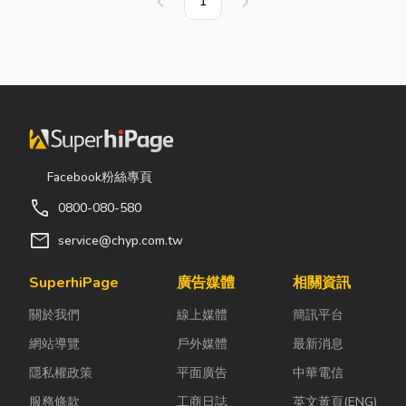
1
上一頁
下一頁
Facebook粉絲專頁
call
0800-080-580
mail
service@chyp.com.tw
SuperhiPage
廣告媒體
相關資訊
關於我們
線上媒體
簡訊平台
網站導覽
戶外媒體
最新消息
隱私權政策
平面廣告
中華電信
服務條款
工商日誌
英文黃頁(ENG)