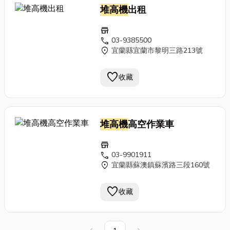
堆高機
出租
store
call
03-9385500
location_on
宜蘭縣宜蘭市黎明三路213號
favorite
收藏
堆高機
高空作業車
store
call
03-9901911
location_on
宜蘭縣蘇澳鎮蘇濱路三段160號
favorite
收藏