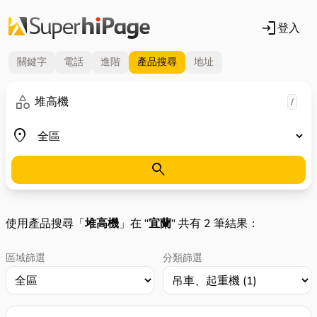
login
登入
關鍵字
電話
進階
產品
搜尋
地址
關鍵字
category
/
地區
place
search
使用產品搜尋「
堆高機
」在 "
宜蘭
" 共有 2 筆結果：
區域篩選
分類篩選