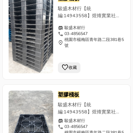
詢)客戶若有進口(進貨)棧板尺寸
不符現場使用，亦有收購或折價
駿盛木材行【統
回饋之評估服務。 ◆二手棧板
編:14943558】煜烽實業社
◆棧板 ◆木棧板 ◆
塑膠棧板
◆
【統編:49900289】專營二手
store
駿盛木材行
紙棧板 ◆棧板回收 ◆棧板回收
木棧板、
塑膠棧板
、紙棧板買
call
03-4856547
製造 ◆出口貨物包裝
賣，秉持資源回收再利用與降低
桃園市楊梅區青年路二段381巷5
location_on
客戶包裝運輸成本為經營目標，
號
提供優質且大量之二手標準木材
與
塑膠棧板
，滿足客戶出口所需
用量，不必倚靠全新訂作，付出
favorite
收藏
高成本，也另有特殊尺寸之棧板
可供參考，(品項繁多,請來電洽
詢)客戶若有進口(進貨)棧板尺寸
不符現場使用，亦有收購或折價
塑膠棧板
回饋之評估服務。 ◆棧板 ◆
塑
駿盛木材行【統
膠棧板
◆紙棧板 ◆棧板回收 ◆
編:14943558】煜烽實業社
二手棧板 ◆棧板回收製造 ◆出
【統編:49900289】專營二手
store
駿盛木材行
口貨物包裝
木棧板、
塑膠棧板
、紙棧板買
call
03-4856547
桃園市楊梅區青年路二段381巷5