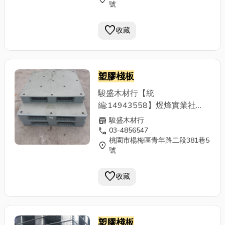
號
客戶包裝運輸成本為經營目標，
提供優質且大量之二手標準木材
favorite
收藏
與
塑膠棧板
，滿足客戶出口所需
用量，不必倚靠全新訂作，付出
高成本，也另有特殊尺寸之棧板
可供參考，(品項繁多,請來電洽
塑膠棧板
詢)客戶若有進口(進貨)棧板尺寸
不符現場使用，亦有收購或折價
駿盛木材行【統
回饋之評估服務。 ◆二手棧板
編:14943558】煜烽實業社
◆棧板 ◆木棧板 ◆
塑膠棧板
◆
【統編:49900289】專營二手
store
駿盛木材行
紙棧板 ◆棧板回收 ◆棧板回收
木棧板、
塑膠棧板
、紙棧板買
call
03-4856547
製造 ◆出口貨物包裝
桃園市楊梅區青年路二段381巷5
賣，秉持資源回收再利用與降低
location_on
號
客戶包裝運輸成本為經營目標，
提供優質且大量之二手標準木材
favorite
收藏
與
塑膠棧板
，滿足客戶出口所需
用量，不必倚靠全新訂作，付出
高成本，也另有特殊尺寸之棧板
可供參考，(品項繁多,請來電洽
塑膠棧板