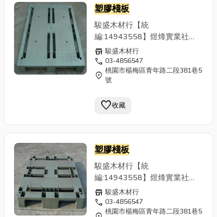
可供參考，(品項繁多,請來電洽
塑膠棧板
詢)客戶若有進口(進貨)棧板尺寸
不符現場使用，亦有收購或折價
駿盛木材行【統
回饋之評估服務。 ◆二手棧板
編:14943558】煜烽實業社
◆棧板 ◆木棧板 ◆
塑膠棧板
◆
【統編:49900289】專營二手
store
駿盛木材行
紙棧板 ◆棧板回收 ◆棧板回收
木棧板、
塑膠棧板
、紙棧板買
call
03-4856547
製造 ◆出口貨物包裝
桃園市楊梅區青年路二段381巷5
賣，秉持資源回收再利用與降低
location_on
號
客戶包裝運輸成本為經營目標，
提供優質且大量之二手標準木材
favorite
收藏
與
塑膠棧板
，滿足客戶出口所需
用量，不必倚靠全新訂作，付出
高成本，也另有特殊尺寸之棧板
可供參考，(品項繁多,請來電洽
塑膠棧板
詢)客戶若有進口(進貨)棧板尺寸
不符現場使用，亦有收購或折價
駿盛木材行【統
回饋之評估服務。 ◆二手棧板
編:14943558】煜烽實業社
◆棧板 ◆木棧板 ◆
塑膠棧板
◆
【統編:49900289】專營二手
store
駿盛木材行
紙棧板 ◆棧板回收 ◆棧板回收
木棧板、
塑膠棧板
、紙棧板買
call
03-4856547
製造 ◆出口貨物包裝
桃園市楊梅區青年路二段381巷5
賣，秉持資源回收再利用與降低
location_on