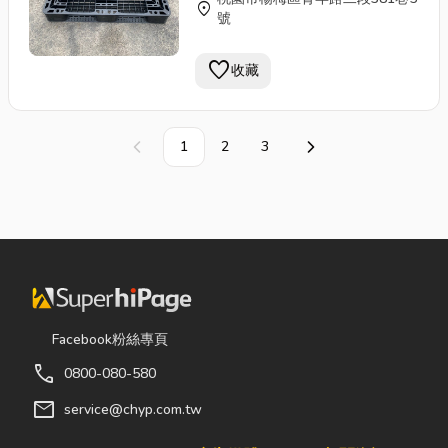
賣，秉持資源回收再利用與降低
location_on
號
客戶包裝運輸成本為經營目標，
提供優質且大量之二手標準木材
favorite
收藏
與
塑膠棧板
，滿足客戶出口所需
用量，不必倚靠全新訂作，付出
高成本，也另有特殊尺寸之棧板
可供參考，(品項繁多,請來電洽
1
2
3
上一頁
下一頁
詢)客戶若有進口(進貨)棧板尺寸
不符現場使用，亦有收購或折價
回饋之評估服務。 ◆棧板 ◆
塑
膠棧板
◆紙棧板 ◆棧板回收 ◆
二手棧板 ◆棧板回收製造 ◆出
口貨物包裝
Facebook粉絲專頁
call
0800-080-580
mail
service@chyp.com.tw