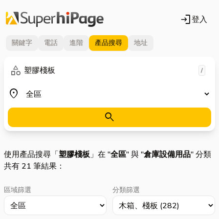
login
登入
關鍵字
電話
進階
產品
搜尋
地址
關鍵字
category
/
地區
place
search
使用產品搜尋「
塑膠棧板
」在 "
全區
" 與 "
倉庫設備用品
" 分類
共有 21 筆結果：
區域篩選
分類篩選