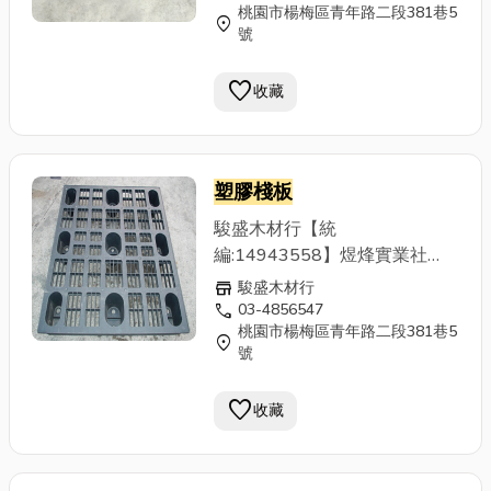
製造 ◆出口貨物包裝
桃園市楊梅區青年路二段381巷5
賣，秉持資源回收再利用與降低
location_on
號
客戶包裝運輸成本為經營目標，
提供優質且大量之二手標準木材
favorite
收藏
與
塑膠棧板
，滿足客戶出口所需
用量，不必倚靠全新訂作，付出
高成本，也另有特殊尺寸之棧板
可供參考，(品項繁多,請來電洽
塑膠棧板
詢)客戶若有進口(進貨)棧板尺寸
不符現場使用，亦有收購或折價
駿盛木材行【統
回饋之評估服務。 ◆二手棧板
編:14943558】煜烽實業社
◆棧板 ◆木棧板 ◆
塑膠棧板
◆
【統編:49900289】專營二手
store
駿盛木材行
紙棧板 ◆棧板回收 ◆棧板回收
木棧板、
塑膠棧板
、紙棧板買
call
03-4856547
製造 ◆出口貨物包裝
桃園市楊梅區青年路二段381巷5
賣，秉持資源回收再利用與降低
location_on
號
客戶包裝運輸成本為經營目標，
提供優質且大量之二手標準木材
favorite
收藏
與
塑膠棧板
，滿足客戶出口所需
用量，不必倚靠全新訂作，付出
高成本，也另有特殊尺寸之棧板