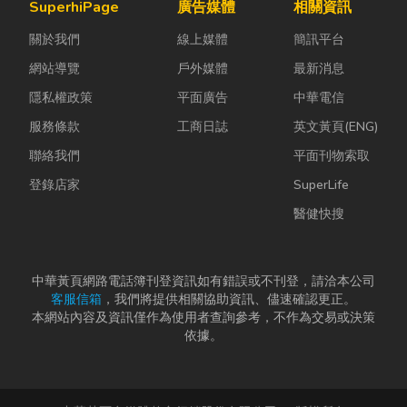
SuperhiPage
廣告媒體
相關資訊
關於我們
線上媒體
簡訊平台
網站導覽
戶外媒體
最新消息
隱私權政策
平面廣告
中華電信
服務條款
工商日誌
英文黃頁(ENG)
聯絡我們
平面刊物索取
登錄店家
SuperLife
醫健快搜
中華黃頁網路電話簿刊登資訊如有錯誤或不刊登，請洽本公司
客服信箱
，我們將提供相關協助資訊、儘速確認更正。
本網站內容及資訊僅作為使用者查詢參考，不作為交易或決策
依據。