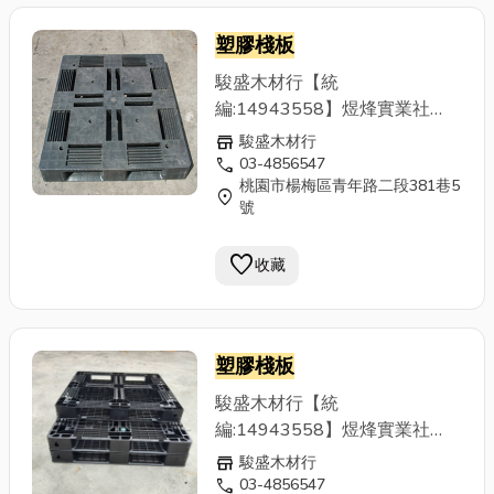
塑膠棧板
駿盛木材行【統
編:14943558】煜烽實業社
【統編:49900289】專營二手
store
駿盛木材行
木棧板、
塑膠棧板
、紙棧板買
call
03-4856547
桃園市楊梅區青年路二段381巷5
賣，秉持資源回收再利用與降低
location_on
號
客戶包裝運輸成本為經營目標，
提供優質且大量之二手標準木材
favorite
收藏
與
塑膠棧板
，滿足客戶出口所需
用量，不必倚靠全新訂作，付出
高成本，也另有特殊尺寸之棧板
可供參考，(品項繁多,請來電洽
塑膠棧板
詢)客戶若有進口(進貨)棧板尺寸
不符現場使用，亦有收購或折價
駿盛木材行【統
回饋之評估服務。 ◆二手棧板
編:14943558】煜烽實業社
◆棧板 ◆木棧板 ◆
塑膠棧板
◆
【統編:49900289】專營二手
store
駿盛木材行
紙棧板 ◆棧板回收 ◆棧板回收
木棧板、
塑膠棧板
、紙棧板買
call
03-4856547