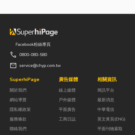
Facebook粉絲專頁
call
0800-080-580
mail
service@chyp.com.tw
SuperhiPage
廣告媒體
相關資訊
關於我們
線上媒體
簡訊平台
網站導覽
戶外媒體
最新消息
隱私權政策
平面廣告
中華電信
服務條款
工商日誌
英文黃頁(ENG)
聯絡我們
平面刊物索取