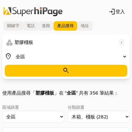
login
登入
關鍵字
電話
進階
產品
搜尋
地址
關鍵字
category
/
地區
place
search
使用產品搜尋「
塑膠棧板
」在 "
全區
" 共有 356 筆結果：
區域篩選
分類篩選