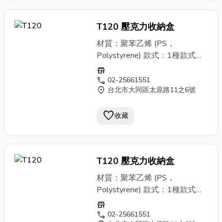
見諒。 ②商品會因原物料、廠
脆，無色透明。易被強酸、強
商製造品質管控等影響，外觀與
鹼、等有機溶劑溶解腐蝕。 不
尺寸偶有差異但以現場商品為
T120 壓克力收納盒
抗油脂，受到紫外光照射後易變
主。建議訂購前致電洽詢，或至
色。 其商品薄且脆弱，使用上
材質：聚苯乙烯 (PS，
門市確認後再購買。 ③因庫存
請避免摔撞。 ②塑膠商品，請
Polystyrene) 款式：1種款式、
管控、商品流通頻繁，欲大量購
於現場確認是否瑕疵、磨損或破
1種顏色(粉色) 規格與售價： ▶
store
買建議您先來電洽詢避免向隅。
裂並更換。一經售出後，恕不接
３格 尺寸：外徑寬24x高8x
call
02-25661551
④商品售價均含稅且本公司依法
受退換貨。 ③本商品非定型成
location_on
台北市大同區太原路11之6號
側8 cm 每格寬7.4x高
開立統一發票，故退換貨請攜帶
品，需自行組裝。 購物須知：
7.7x側7.4 cm 售價：零售每
當次交易之發票以便於作業。
①影像會因拍攝設備影響，跟商
favorite
個280元 商品說明： ①聚苯乙
收藏
品實體外觀與色澤有差異，敬請
烯(PS，Polystyrene)質地硬且
見諒。 ②商品會因原物料、廠
脆，無色透明。易被強酸、強
商製造品質管控等影響，外觀與
鹼、等有機溶劑溶解腐蝕。 不
尺寸偶有差異但以現場商品為
T120 壓克力收納盒
抗油脂，受到紫外光照射後易變
主。建議訂購前致電洽詢，或至
色。 其商品薄且脆弱，使用上
材質：聚苯乙烯 (PS，
門市確認後再購買。 ③因庫存
請避免摔撞。 ②塑膠商品，請
Polystyrene) 款式：1種款式、
管控、商品流通頻繁，欲大量購
於現場確認是否瑕疵、磨損或破
1種顏色(粉色) 規格與售價： ▶
store
買建議您先來電洽詢避免向隅。
裂並更換。一經售出後，恕不接
３格 尺寸：外徑寬24x高8x
call
02-25661551
④商品售價均含稅且本公司依法