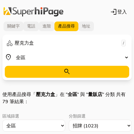
login
登入
關鍵字
電話
進階
產品
搜尋
地址
關鍵字
category
/
地區
place
search
使用產品搜尋「
壓克力盒
」在 "
全區
" 與 "
量販店
" 分類 共有
79 筆結果：
區域篩選
分類篩選