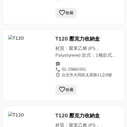
品，需自行組裝。 購物須知：
7.7x側7.4 cm 售價：零售每
①影像會因拍攝設備影響，跟商
favorite
個280元 商品說明： ①聚苯乙
收藏
品實體外觀與色澤有差異，敬請
烯(PS，Polystyrene)質地硬且
見諒。 ②商品會因原物料、廠
脆，無色透明。易被強酸、強
商製造品質管控等影響，外觀與
鹼、等有機溶劑溶解腐蝕。 不
尺寸偶有差異但以現場商品為
T120 壓克力收納盒
抗油脂，受到紫外光照射後易變
主。建議訂購前致電洽詢，或至
色。 其商品薄且脆弱，使用上
材質：聚苯乙烯 (PS，
門市確認後再購買。 ③因庫存
請避免摔撞。 ②塑膠商品，請
Polystyrene) 款式：1種款式、
管控、商品流通頻繁，欲大量購
於現場確認是否瑕疵、磨損或破
1種顏色(粉色) 規格與售價： ▶
store
買建議您先來電洽詢避免向隅。
裂並更換。一經售出後，恕不接
３格 尺寸：外徑寬24x高8x
call
02-25661551
④商品售價均含稅且本公司依法
受退換貨。 ③本商品非定型成
location_on
台北市大同區太原路11之6號
側8 cm 每格寬7.4x高
開立統一發票，故退換貨請攜帶
品，需自行組裝。 購物須知：
7.7x側7.4 cm 售價：零售每
當次交易之發票以便於作業。
①影像會因拍攝設備影響，跟商
favorite
個280元 商品說明： ①聚苯乙
收藏
品實體外觀與色澤有差異，敬請
烯(PS，Polystyrene)質地硬且
見諒。 ②商品會因原物料、廠
脆，無色透明。易被強酸、強
商製造品質管控等影響，外觀與
鹼、等有機溶劑溶解腐蝕。 不
尺寸偶有差異但以現場商品為
T120 壓克力收納盒
抗油脂，受到紫外光照射後易變
主。建議訂購前致電洽詢，或至
色。 其商品薄且脆弱，使用上
材質：聚苯乙烯 (PS，