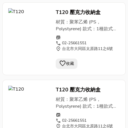
T120 壓克力收納盒
材質：聚苯乙烯 (PS，
Polystyrene) 款式：1種款式、
1種顏色(粉色) 規格與售價： ▶
store
３格 尺寸：外徑寬24x高8x
call
02-25661551
location_on
台北市大同區太原路11之6號
側8 cm 每格寬7.4x高
7.7x側7.4 cm 售價：零售每
favorite
個280元 商品說明： ①聚苯乙
收藏
烯(PS，Polystyrene)質地硬且
脆，無色透明。易被強酸、強
鹼、等有機溶劑溶解腐蝕。 不
T120 壓克力收納盒
抗油脂，受到紫外光照射後易變
色。 其商品薄且脆弱，使用上
材質：聚苯乙烯 (PS，
請避免摔撞。 ②塑膠商品，請
Polystyrene) 款式：1種款式、
於現場確認是否瑕疵、磨損或破
1種顏色(粉色) 規格與售價： ▶
store
裂並更換。一經售出後，恕不接
３格 尺寸：外徑寬24x高8x
call
02-25661551
受退換貨。 ③本商品非定型成
location_on
台北市大同區太原路11之6號
側8 cm 每格寬7.4x高