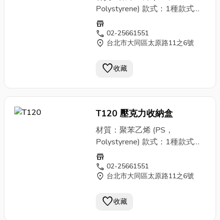
門市確認後再購買。 ③因庫存
請避免摔撞。 ②塑膠商品，請
Polystyrene) 款式：1種款式、
管控、商品流通頻繁，欲大量購
於現場確認是否瑕疵、磨損或破
1種顏色(粉色) 規格與售價： ▶
store
買建議您先來電洽詢避免向隅。
裂並更換。一經售出後，恕不接
３格 尺寸：外徑寬24x高8x
call
02-25661551
④商品售價均含稅且本公司依法
受退換貨。 ③本商品非定型成
location_on
台北市大同區太原路11之6號
側8 cm 每格寬7.4x高
開立統一發票，故退換貨請攜帶
品，需自行組裝。 購物須知：
7.7x側7.4 cm 售價：零售每
當次交易之發票以便於作業。
①影像會因拍攝設備影響，跟商
favorite
個280元 商品說明： ①聚苯乙
收藏
品實體外觀與色澤有差異，敬請
烯(PS，Polystyrene)質地硬且
見諒。 ②商品會因原物料、廠
脆，無色透明。易被強酸、強
商製造品質管控等影響，外觀與
鹼、等有機溶劑溶解腐蝕。 不
尺寸偶有差異但以現場商品為
T120 壓克力收納盒
抗油脂，受到紫外光照射後易變
主。建議訂購前致電洽詢，或至
色。 其商品薄且脆弱，使用上
材質：聚苯乙烯 (PS，
門市確認後再購買。 ③因庫存
請避免摔撞。 ②塑膠商品，請
Polystyrene) 款式：1種款式、
管控、商品流通頻繁，欲大量購
於現場確認是否瑕疵、磨損或破
1種顏色(粉色) 規格與售價： ▶
store
買建議您先來電洽詢避免向隅。
裂並更換。一經售出後，恕不接
３格 尺寸：外徑寬24x高8x
call
02-25661551
④商品售價均含稅且本公司依法
受退換貨。 ③本商品非定型成
location_on
台北市大同區太原路11之6號
側8 cm 每格寬7.4x高
開立統一發票，故退換貨請攜帶
品，需自行組裝。 購物須知：
7.7x側7.4 cm 售價：零售每
當次交易之發票以便於作業。
①影像會因拍攝設備影響，跟商
favorite
個280元 商品說明： ①聚苯乙
收藏
品實體外觀與色澤有差異，敬請
烯(PS，Polystyrene)質地硬且