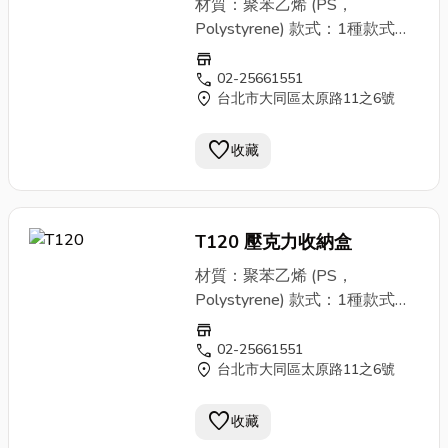
材質：聚苯乙烯 (PS，
門市確認後再購買。 ③因庫存
請避免摔撞。 ②塑膠商品，請
Polystyrene) 款式：1種款式、
管控、商品流通頻繁，欲大量購
於現場確認是否瑕疵、磨損或破
1種顏色(粉色) 規格與售價： ▶
store
買建議您先來電洽詢避免向隅。
裂並更換。一經售出後，恕不接
３格 尺寸：外徑寬24x高8x
call
02-25661551
④商品售價均含稅且本公司依法
受退換貨。 ③本商品非定型成
location_on
台北市大同區太原路11之6號
側8 cm 每格寬7.4x高
開立統一發票，故退換貨請攜帶
品，需自行組裝。 購物須知：
7.7x側7.4 cm 售價：零售每
當次交易之發票以便於作業。
①影像會因拍攝設備影響，跟商
favorite
個280元 商品說明： ①聚苯乙
收藏
品實體外觀與色澤有差異，敬請
烯(PS，Polystyrene)質地硬且
見諒。 ②商品會因原物料、廠
脆，無色透明。易被強酸、強
商製造品質管控等影響，外觀與
鹼、等有機溶劑溶解腐蝕。 不
尺寸偶有差異但以現場商品為
T120 壓克力收納盒
抗油脂，受到紫外光照射後易變
主。建議訂購前致電洽詢，或至
色。 其商品薄且脆弱，使用上
材質：聚苯乙烯 (PS，
門市確認後再購買。 ③因庫存
請避免摔撞。 ②塑膠商品，請
Polystyrene) 款式：1種款式、
管控、商品流通頻繁，欲大量購
於現場確認是否瑕疵、磨損或破
1種顏色(粉色) 規格與售價： ▶
store
買建議您先來電洽詢避免向隅。
裂並更換。一經售出後，恕不接
３格 尺寸：外徑寬24x高8x
call
02-25661551
④商品售價均含稅且本公司依法
受退換貨。 ③本商品非定型成
location_on
台北市大同區太原路11之6號
側8 cm 每格寬7.4x高
開立統一發票，故退換貨請攜帶
品，需自行組裝。 購物須知：
7.7x側7.4 cm 售價：零售每
當次交易之發票以便於作業。
①影像會因拍攝設備影響，跟商
favorite
個280元 商品說明： ①聚苯乙
收藏
品實體外觀與色澤有差異，敬請
烯(PS，Polystyrene)質地硬且