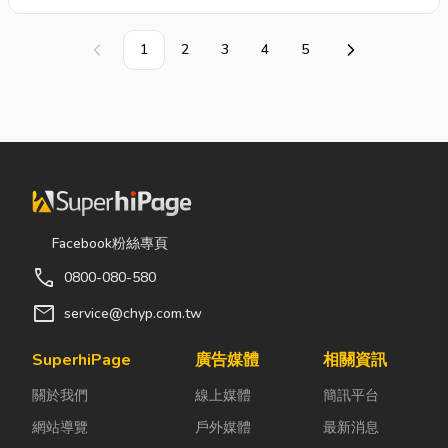
見諒。 ②商品會因原物料、廠
脆，無色透明。易被強酸、強
商製造品質管控等影響，外觀與
鹼、等有機溶劑溶解腐蝕。 不
1
2
3
4
5
上一頁
下一頁
尺寸偶有差異但以現場商品為
抗油脂，受到紫外光照射後易變
主。建議訂購前致電洽詢，或至
色。 其商品薄且脆弱，使用上
門市確認後再購買。 ③因庫存
請避免摔撞。 ②塑膠商品，請
管控、商品流通頻繁，欲大量購
於現場確認是否瑕疵、磨損或破
買建議您先來電洽詢避免向隅。
裂並更換。一經售出後，恕不接
④商品售價均含稅且本公司依法
受退換貨。 ③本商品非定型成
開立統一發票，故退換貨請攜帶
品，需自行組裝。 購物須知：
當次交易之發票以便於作業。
①影像會因拍攝設備影響，跟商
Facebook粉絲專頁
品實體外觀與色澤有差異，敬請
call
0800-080-580
見諒。 ②商品會因原物料、廠
商製造品質管控等影響，外觀與
mail
service@chyp.com.tw
尺寸偶有差異但以現場商品為
主。建議訂購前致電洽詢，或至
SuperhiPage
廣告媒體
相關資訊
門市確認後再購買。 ③因庫存
關於我們
線上媒體
簡訊平台
管控、商品流通頻繁，欲大量購
買建議您先來電洽詢避免向隅。
網站導覽
戶外媒體
最新消息