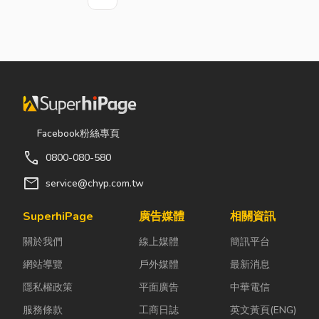
上一頁
下一頁
Facebook粉絲專頁
call
0800-080-580
mail
service@chyp.com.tw
SuperhiPage
廣告媒體
相關資訊
關於我們
線上媒體
簡訊平台
網站導覽
戶外媒體
最新消息
隱私權政策
平面廣告
中華電信
服務條款
工商日誌
英文黃頁(ENG)