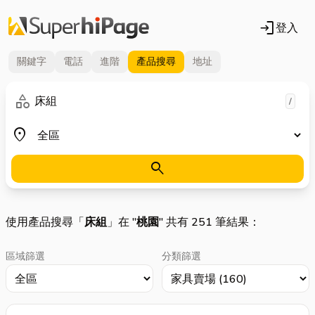
login
登入
關鍵字
電話
進階
產品
搜尋
地址
關鍵字
category
/
地區
place
search
使用產品搜尋「
床組
」在 "
桃園
" 共有 251 筆結果：
區域篩選
分類篩選