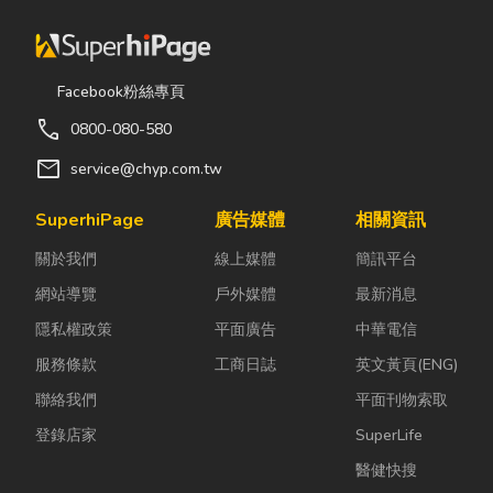
Facebook粉絲專頁
call
0800-080-580
mail
service@chyp.com.tw
SuperhiPage
廣告媒體
相關資訊
關於我們
線上媒體
簡訊平台
網站導覽
戶外媒體
最新消息
隱私權政策
平面廣告
中華電信
服務條款
工商日誌
英文黃頁(ENG)
聯絡我們
平面刊物索取
登錄店家
SuperLife
醫健快搜