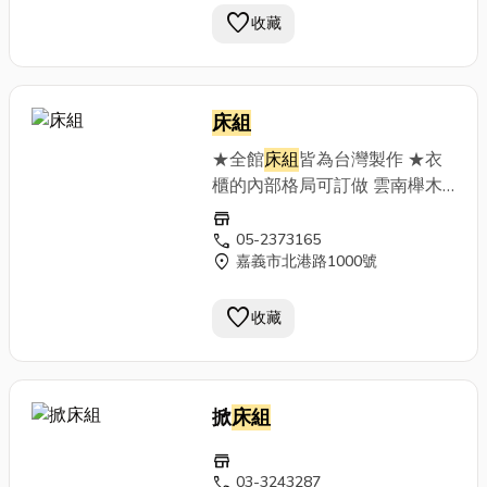
favorite
房間組
收藏
床組
★全館
床組
皆為台灣製作 ★衣
櫃的內部格局可訂做 雲南櫸木
房間組 貴族灰木紋房間組 雪松
store
白房間組 雙色現代房間組 淺灰
call
05-2373165
location_on
嘉義市北港路1000號
橡木紋房間組 淺木紋鄉村風房
間組 楓木色房間組 鐵刀木紋木
favorite
房間組
收藏
掀
床組
store
call
03-3243287