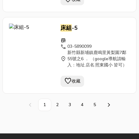
床組
-5
store
call
03-5890099
新竹縣新埔鎮鹿鳴里黃梨園7鄰
location_on
55號之6 ． （google導航請輸
入：地址.店名.照東國小 皆可）
favorite
收藏
1
2
3
4
5
上一頁
下一頁