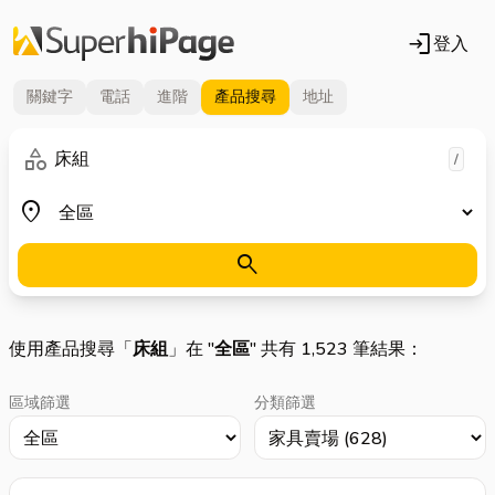
login
登入
關鍵字
電話
進階
產品
搜尋
地址
關鍵字
category
/
地區
place
search
使用產品搜尋「
床組
」在 "
全區
" 共有 1,523 筆結果：
區域篩選
分類篩選