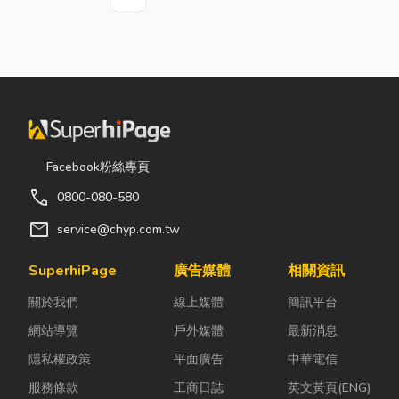
上一頁
下一頁
Facebook粉絲專頁
call
0800-080-580
mail
service@chyp.com.tw
SuperhiPage
廣告媒體
相關資訊
關於我們
線上媒體
簡訊平台
網站導覽
戶外媒體
最新消息
隱私權政策
平面廣告
中華電信
服務條款
工商日誌
英文黃頁(ENG)