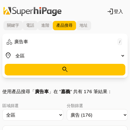
login
登入
關鍵字
電話
進階
產品
搜尋
地址
關鍵字
category
/
地區
place
search
使用產品搜尋「
廣告車
」在 "
嘉義
" 共有 176 筆結果：
區域篩選
分類篩選