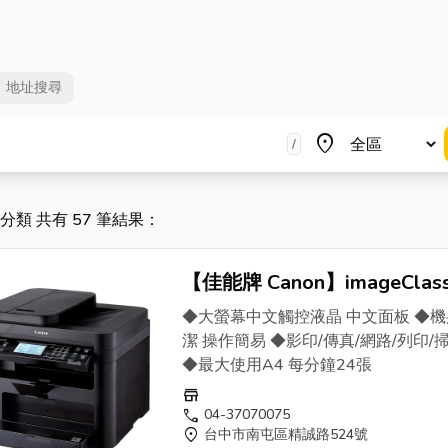
地址
搜尋
地區
place
/
" 分類 共有 57 筆結果：
【佳能牌 Canon】imageClas
MF236n小型
影印機
/事務機(
◆大螢幕中文觸控液晶 中文面板 ◆
貨) - OA家族找日傳
潔 操作簡易 ◆影印/傳真/網路/列印/
◆最大使用A4 每分鐘24張
store
call
04-37070075
location_on
台中市南屯區精誠路524號