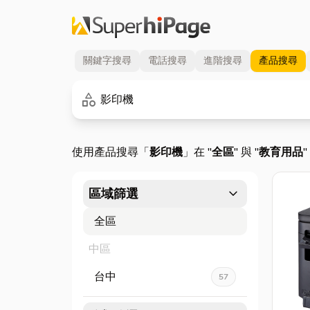
關鍵字
搜尋
電話
搜尋
進階
搜尋
產品
搜尋
關鍵字
category
使用產品搜尋「
影印機
」在 "
全區
" 與 "
教育用品
expand_more
區域篩選
全區
中區
台中
57