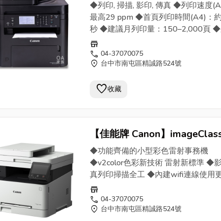
MF275dw黑白雷射事務機
影
◆列印, 掃描, 影印, 傳真 ◆列印速度(A
(公司貨) - OA家族找日傳
最高29 ppm ◆首頁列印時間(A4)：約
秒 ◆建議月列印量：150–2,000頁 
解析度：最高2,400(等值)x600dpi
store
call
04-37070075
location_on
台中市南屯區精誠路524號
favorite
收藏
【佳能牌 Canon】imageClas
MF644Cdw彩色小型
影印機
/
◆功能齊備的小型彩色雷射事務機
機(公司貨) - OA家族找日傳
◆v2color色彩新技術 雷射新標準 ◆
真列印掃描全工 ◆內建wifi連線使用
利 ◆5吋超大觸控LCD液晶 ◆全自動
store
列印影印掃描 ◆每分鐘18頁高速列印
call
04-37070075
location_on
台中市南屯區精誠路524號