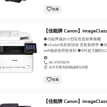
favorite
收藏
【佳能牌 Canon】imageClas
MF642Cdw彩色小型
影印機
/
◆功能齊備的小型彩色雷射事務機
機(公司貨) - OA家族找日傳
◆v2color色彩新技術 雷射新標準 ◆
wifi連線使用更便利 ◆5吋超大觸控L
晶 ◆全自動雙面列印影印掃描 ◆每分
store
頁高速列印
call
04-37070075
location_on
台中市南屯區精誠路524號
favorite
收藏
【佳能牌 Canon】imageClas