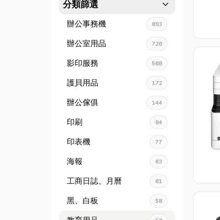
expand_more
分類篩選
辦公事務機
893
辦公室用品
726
影印服務
568
護貝用品
172
辦公傢俱
144
印刷
84
印表機
77
海報
63
工商日誌、月曆
61
黑、白板
58