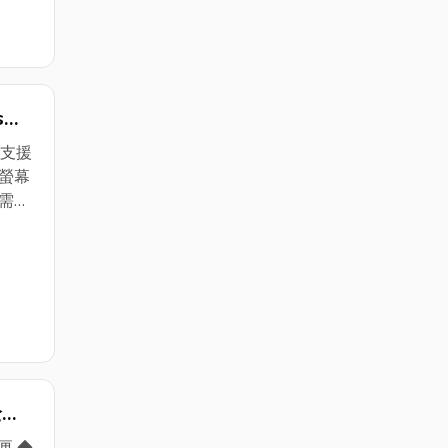
s
機
◆支援
控螢幕
需
雙面
面影
全功
-