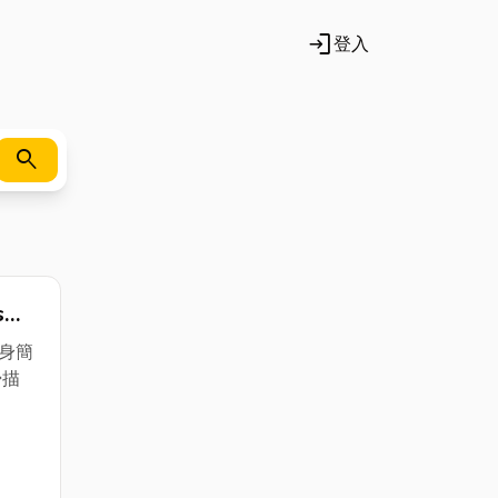
login
登入
search
s
公司
機身簡
掃描