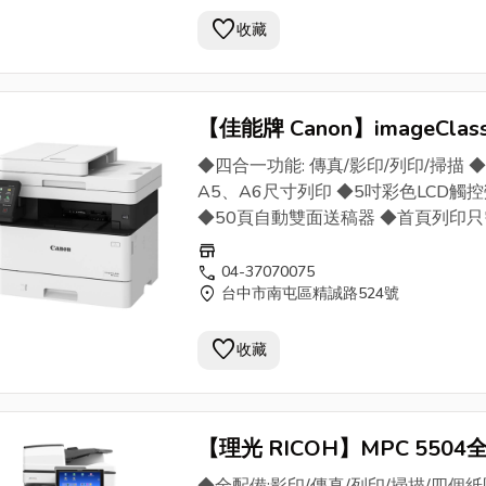
favorite
收藏
【佳能牌 Canon】imageClas
MF449x黑白雷射事務機
影印
◆四合一功能: 傳真/影印/列印/掃描 
(公司貨) - OA家族找日傳
A5、A6尺寸列印 ◆5吋彩色LCD觸
◆50頁自動雙面送稿器 ◆首頁列印只
5.5秒，列印速度為每分鐘38頁 ◆全
store
功能，支援雙面列印、雙面掃描、雙
call
04-37070075
location_on
台中市南屯區精誠路524號
印及雙面傳真
favorite
收藏
【理光 RICOH】MPC 5504
能彩色
影印機
事務機(福利機) 