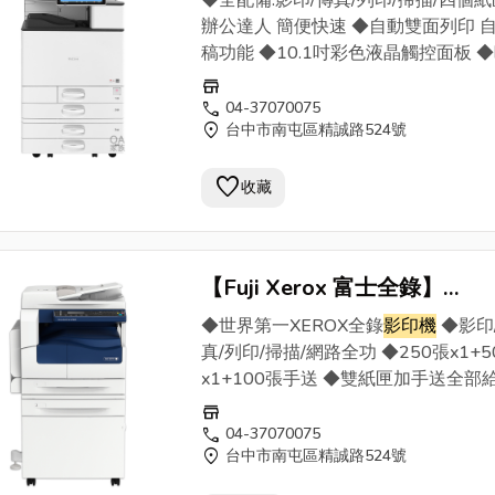
◆全配備:影印/傳真/列印/掃描/四個紙
OA家族找日傳
辦公達人 簡便快速 ◆自動雙面列印 
稿功能 ◆10.1吋彩色液晶觸控面板 
超快速 擁有斷電記憶保護 ◆超短進紙
store
程、超強抓紙系統 ◆最新顯影技術讓
call
04-37070075
location_on
台中市南屯區精誠路524號
更鮮豔 ◆每分鐘55張高速影印 ◆贈
四色原廠碳粉匣
favorite
收藏
【Fuji Xerox 富士全錄】
DocuCentre S2320F 黑白
◆世界第一XEROX全錄
影印機
◆影印
功能複合機/事務機/
影印機
-O
真/列印/掃描/網路全功 ◆250張x1+5
族找日傳
x1+100張手送 ◆雙紙匣加手送全部
◆超高影印列印品質 效果保證滿意 
store
齊備一次購齊 ◆加贈一隻原廠碳粉 
call
04-37070075
location_on
台中市南屯區精誠路524號
粒碳粉效果清晰 ◆減少回收環保愛地
售價含
影印機
專用鐵桌