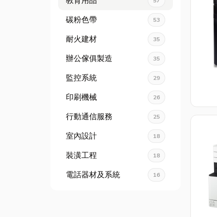
教育用品
57
碳粉色帶
53
耐火建材
35
辦公傢俱製造
35
監控系統
29
印刷機械
26
行動通信服務
25
室內設計
18
裝潢工程
18
電話器材及系統
16