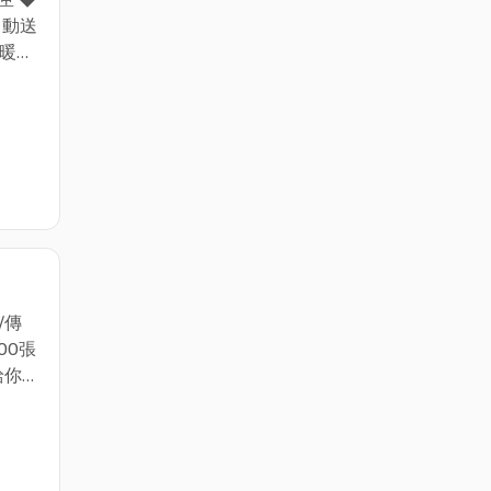
匣 ◆
自動送
◆暖機
流
效果
送一組
數位多
/傳
A家
00張
給你
◆功能
◆超微
球 ◆