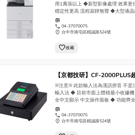
機) - OA家族找日傳
用1萬張以上 ◆新型影像處理 效果更佳
穩定性更高 流程寂靜無聲 ◆大型液
操作更方便 ◆最新到港 數量不多 要
store
call
04-37070075
location_on
台中市南屯區精誠路524號
favorite
收藏
【京都技研】CF-2000PLUS
型中文收據機/收銀機(漢語拼音)
※注意※ 此款輸入法為漢語拼音 不是
OA家族找日傳
輸入法 ◆ 目前市面上體積最小收據機
全中文顯示 中文操作面板 ◆ 功能齊全
美大型收銀機 ◆ 最多20個部門鍵 100
store
個PLU ◆ 超大發光LED顯示 清晰易讀
call
04-37070075
location_on
台中市南屯區精誠路524號
按鍵軟硬適中 觸感超佳 ◆ 加贈10捲
紙捲 ◆ 選京都技研 享完善售後服務 