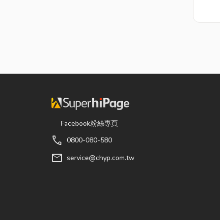
Facebook粉絲專頁
call
0800-080-580
mail
service@chyp.com.tw