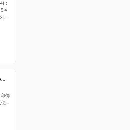
印機
4)：
5.4
◆列印
s
事務
影印傳
更便
雙面