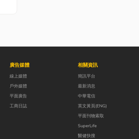
廣告媒體
相關資訊
線上媒體
簡訊平台
戶外媒體
最新消息
平面廣告
中華電信
工商日誌
英文黃頁(ENG)
平面刊物索取
SuperLife
醫健快搜