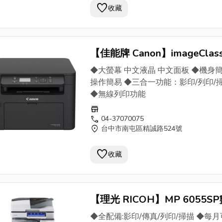
favorite
收藏
【佳能牌 Canon】imageClas
MF113w小型黑白雷射事務機
◆大螢幕 中文液晶 中文面板 ◆機身
印機
(公司貨) - OA家族找日傳
操作簡易 ◆三合一功能：影印/列印/
◆無線列印功能
store
call
04-37070075
location_on
台中市南屯區精誠路524號
favorite
收藏
【理光 RICOH】MP 6055S
位黑白多功能
影印機
/事務機(
◆全配備:影印/傳真/列印/掃描 ◆每