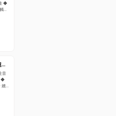
 ◆
晶觸控
買要快
超小
 -
注音
 ◆
 媲
00
 ◆
感熱
滿意