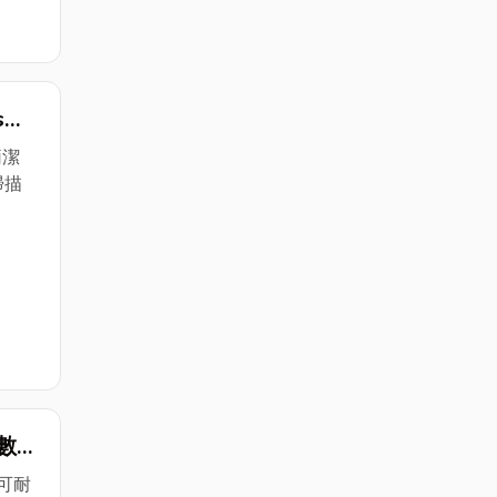
s
影
簡潔
掃描
P數
福利
月可耐