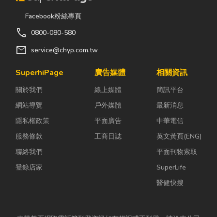
Facebook粉絲專頁
call
0800-080-580
mail
service@chyp.com.tw
SuperhiPage
廣告媒體
相關資訊
關於我們
線上媒體
簡訊平台
網站導覽
戶外媒體
最新消息
隱私權政策
平面廣告
中華電信
服務條款
工商日誌
英文黃頁(ENG)
聯絡我們
平面刊物索取
登錄店家
SuperLife
醫健快搜