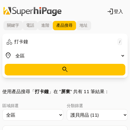
login
登入
關鍵字
電話
進階
產品
搜尋
地址
關鍵字
category
/
地區
place
search
使用產品搜尋「
打卡鐘
」在 "
屏東
" 共有 11 筆結果：
區域篩選
分類篩選