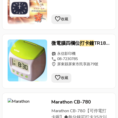
favorite
收藏
微電腦四欄位
打卡鐘
TR188
Plus
store
永信影印機
call
08-7230785
location_on
屏東縣屏東市民享路79號
favorite
收藏
Marathon CB-780
Marathon CB-780【可停電打
卡喔】◆每分鐘可打卡35次以