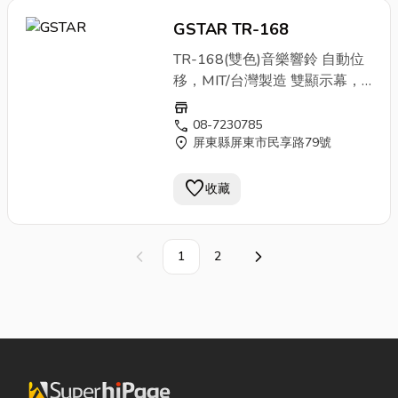
計。◆可設定卡片正反面辨識，
GSTAR TR-168
防止上、下半月誤打功能。◆可
設定月或週薪制，含結算日設定
TR-168(雙色)音樂響鈴 自動位
。◆內建音樂響鈴並可外接音
移，MIT/台灣製造 雙顯示幕，
樂。◆報時電源輸出裝置可接響
時間日期一目瞭然
store
鈴。◆作息可設定24組不同時
call
08-7230785
間。
location_on
屏東縣屏東市民享路79號
favorite
收藏
1
2
上一頁
下一頁