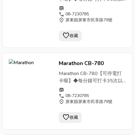
上，單機適用250為員工。 ◆
store
大型指針顯示器，顯示時間一目
call
08-7230785
location_on
屏東縣屏東市民享路79號
了然。◆九針點矩陣打印頭，採
紅/黑雙色列日期及時間。◆上
favorite
下班六欄位打印，並可設定自動
收藏
或手動時段調整。◆換日時間可
自行設定。◆自動吸卡退卡設
計。◆可設定卡片正反面辨識，
Marathon CB-780
防止上、下半月誤打功能。◆可
設定月或週薪制，含結算日設定
Marathon CB-780【可停電打
。◆內建音樂響鈴並可外接音
卡喔】◆每分鐘可打卡35次以
樂。◆報時電源輸出裝置可接響
上，單機適用250為員工。 ◆
store
鈴。◆作息可設定24組不同時
大型指針顯示器，顯示時間一目
call
08-7230785
間。
location_on
屏東縣屏東市民享路79號
了然。◆九針點矩陣打印頭，採
紅/黑雙色列日期及時間。◆上
favorite
下班六欄位打印，並可設定自動
收藏
或手動時段調整。◆換日時間可
自行設定。◆自動吸卡退卡設