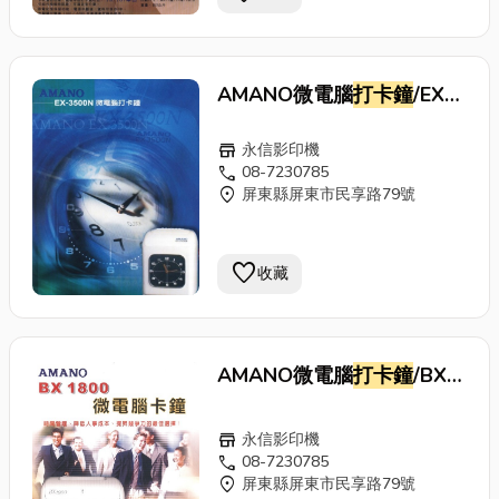
AMANO微電腦
打卡鐘
/EX-
3500N
store
永信影印機
call
08-7230785
location_on
屏東縣屏東市民享路79號
favorite
收藏
AMANO微電腦
打卡鐘
/BX-
1800
store
永信影印機
call
08-7230785
location_on
屏東縣屏東市民享路79號