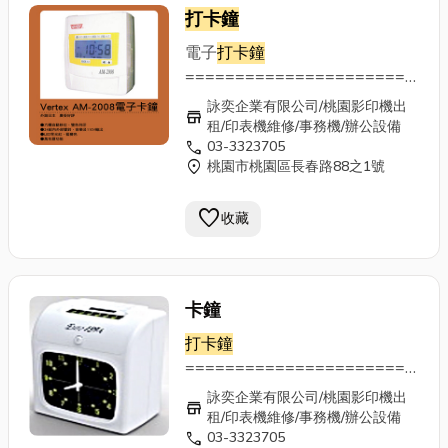
打卡鐘
電子
打卡鐘
==========================
詠奕企業有限公司 03-3323705
詠奕企業有限公司/桃園影印機出
store
高效能數位彩色多功能事務機 辦
租/印表機維修/事務機/辦公設備
call
03-3323705
公室事務機 出租、維修、保養 銷
location_on
桃園市桃園區長春路88之1號
售全系列OA商品
favorite
收藏
卡鐘
打卡鐘
==========================
詠奕企業有限公司 03-3323705
詠奕企業有限公司/桃園影印機出
store
高效能數位彩色多功能事務機 辦
租/印表機維修/事務機/辦公設備
call
03-3323705
公室事務機 出租、維修、保養 銷