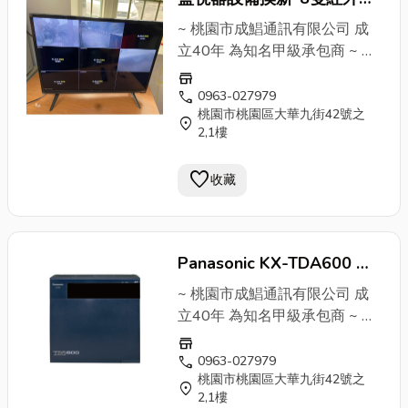
3359911
防水監視器~桃園成鯧通訊
~ 桃園市成鯧通訊有限公司 成
有限公司~40年經驗甲級承
立40年 為知名甲級承包商 ~ ✔
安裝&維修 電話總機系統 (國際
包商
store
牌、聯盟、通航、東訊)各大廠
call
0963-027979
桃園市桃園區大華九街42號之
牌 ✔監視器系統 遠端監控 紅外
location_on
2,1樓
線高畫質 ✔對講機俞式牌 門禁
刷卡磁扣 ✔廣播器 傳真機
打卡
favorite
收藏
鐘
✔包案工程大樓配線 ↓↓↓ 連
絡電話 ↓↓↓ 張小姐：0963-
027979 蔡專員：0976-
669219 公司電話：03-
Panasonic KX-TDA600 電
3359911
話系統~桃園成鯧通訊有限
~ 桃園市成鯧通訊有限公司 成
公司~40年經驗甲級承包商
立40年 為知名甲級承包商 ~ ✔
安裝&維修 電話總機系統 (國際
store
牌、聯盟、通航、東訊)各大廠
call
0963-027979
桃園市桃園區大華九街42號之
牌 ✔監視器系統 遠端監控 紅外
location_on
2,1樓
線高畫質 ✔對講機俞式牌 門禁