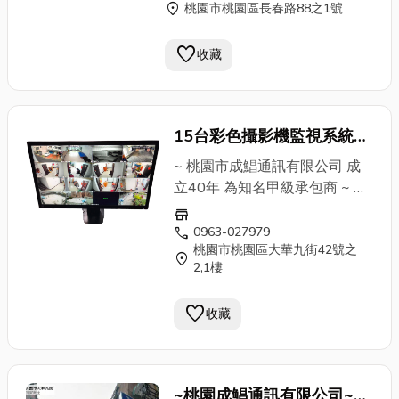
location_on
桃園市桃園區長春路88之1號
售全系列OA商品
favorite
收藏
15台彩色攝影機監視系統~
桃園成鯧通訊有限公司~40
~ 桃園市成鯧通訊有限公司 成
年經驗甲級承包商
立40年 為知名甲級承包商 ~ ✔
安裝&維修 電話總機系統 (國際
store
牌、聯盟、通航、東訊)各大廠
call
0963-027979
桃園市桃園區大華九街42號之
牌 ✔監視器系統 遠端監控 紅外
location_on
2,1樓
線高畫質 ✔對講機俞式牌 門禁
刷卡磁扣 ✔廣播器 傳真機
打卡
favorite
收藏
鐘
✔包案工程大樓配線 ↓↓↓ 連
絡電話 ↓↓↓ 張小姐：0963-
027979 蔡專員：0976-
669219 公司電話：03-
~桃園成鯧通訊有限公司~40