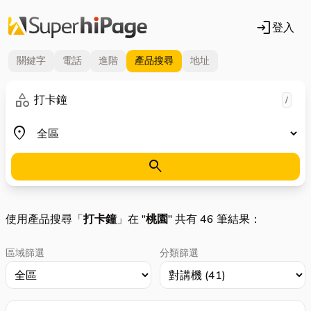
login
登入
關鍵字
電話
進階
產品
搜尋
地址
關鍵字
category
/
地區
place
search
使用產品搜尋「
打卡鐘
」在 "
桃園
" 共有 46 筆結果：
區域篩選
分類篩選