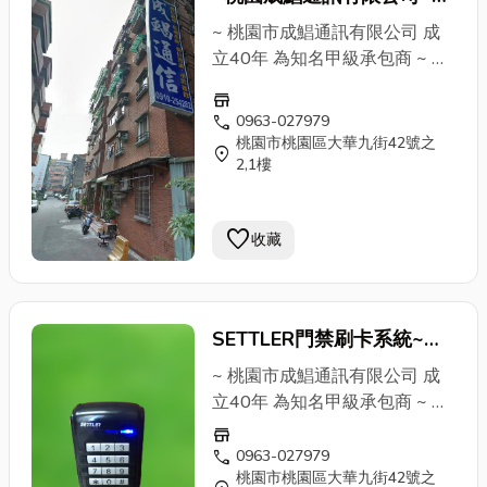
3359911
年經驗甲級承包商
~ 桃園市成鯧通訊有限公司 成
立40年 為知名甲級承包商 ~ ✔
安裝&維修 電話總機系統 (國際
store
牌、聯盟、通航、東訊)各大廠
call
0963-027979
牌 ✔監視器系統 遠端監控 紅外
桃園市桃園區大華九街42號之
location_on
線高畫質 ✔對講機俞式牌 門禁
2,1樓
刷卡磁扣 ✔廣播器 傳真機
打卡
鐘
✔包案工程大樓配線 ↓↓↓ 連
favorite
收藏
絡電話 ↓↓↓ 張小姐：0963-
027979 蔡專員：0976-
669219 公司電話：03-
3359911
SETTLER門禁刷卡系統~桃
園成鯧通訊有限公司~40年
~ 桃園市成鯧通訊有限公司 成
經驗甲級承包商
立40年 為知名甲級承包商 ~ ✔
安裝&維修 電話總機系統 (國際
store
牌、聯盟、通航、東訊)各大廠
call
0963-027979
桃園市桃園區大華九街42號之
牌 ✔監視器系統 遠端監控 紅外