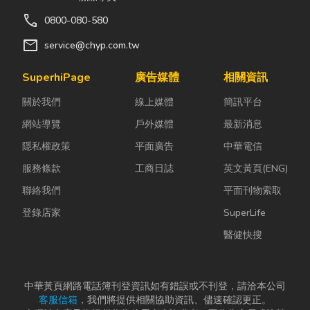
call
0800-080-580
mail
service@chyp.com.tw
SuperhiPage
廣告媒體
相關資訊
關於我們
線上媒體
簡訊平台
網站導覽
戶外媒體
最新消息
隱私權政策
平面廣告
中華電信
服務條款
工商日誌
英文黃頁(ENG)
聯絡我們
平面刊物索取
登錄店家
SuperLife
醫健快搜
中華黃頁網路電話簿刊登資訊如有錯誤或不刊登，請洽本公司
客服信箱
，我們將提供相關協助資訊、儘速確認更正。