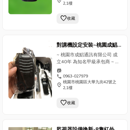
location_on
2,1樓
線高畫質 ✔對講機俞式牌 門禁
刷卡磁扣 ✔廣播器 傳真機
打卡
favorite
收藏
鐘
✔包案工程大樓配線 ↓↓↓ 連
絡電話 ↓↓↓ 張小姐：0963-
027979 蔡專員：0976-
669219 公司電話：03-
對講機設定安裝~桃園成鯧
3359911
通訊有限公司~40年經驗甲
~ 桃園市成鯧通訊有限公司 成
級承包商
立40年 為知名甲級承包商 ~ ✔
安裝&維修 電話總機系統 (國際
store
牌、聯盟、通航、東訊)各大廠
call
0963-027979
桃園市桃園區大華九街42號之
牌 ✔監視器系統 遠端監控 紅外
location_on
2,1樓
線高畫質 ✔對講機俞式牌 門禁
刷卡磁扣 ✔廣播器 傳真機
打卡
favorite
收藏
鐘
✔包案工程大樓配線 ↓↓↓ 連
絡電話 ↓↓↓ 張小姐：0963-
027979 蔡專員：0976-
669219 公司電話：03-
監視器設備換新-8隻紅外線