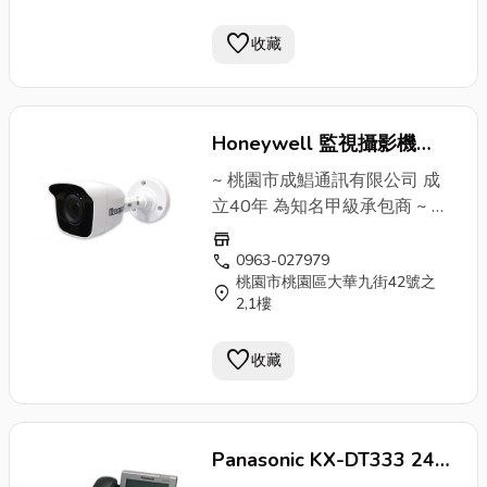
刷卡磁扣 ✔廣播器 傳真機
打卡
favorite
收藏
鐘
✔包案工程大樓配線 ↓↓↓ 連
絡電話 ↓↓↓ 張小姐：0963-
027979 蔡專員：0976-
669219 公司電話：03-
Honeywell 監視攝影機
3359911
HIBC-N200VP-IR~桃園成
~ 桃園市成鯧通訊有限公司 成
鯧通訊有限公司~40年經驗
立40年 為知名甲級承包商 ~ ✔
安裝&維修 電話總機系統 (國際
甲級承包商
store
牌、聯盟、通航、東訊)各大廠
call
0963-027979
桃園市桃園區大華九街42號之
牌 ✔監視器系統 遠端監控 紅外
location_on
2,1樓
線高畫質 ✔對講機俞式牌 門禁
刷卡磁扣 ✔廣播器 傳真機
打卡
favorite
收藏
鐘
✔包案工程大樓配線 ↓↓↓ 連
絡電話 ↓↓↓ 張小姐：0963-
027979 蔡專員：0976-
669219 公司電話：03-
Panasonic KX-DT333 24鍵
3359911