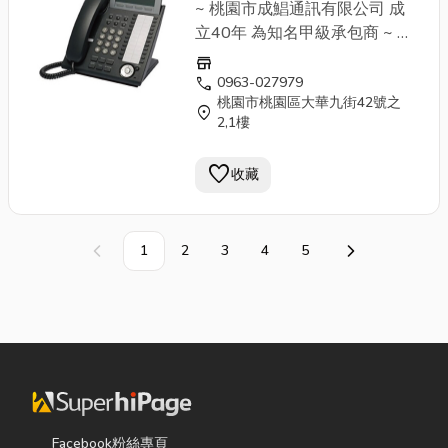
顯示話機(黑色)~桃園成鯧通
~ 桃園市成鯧通訊有限公司 成
訊有限公司~40年經驗甲級
立40年 為知名甲級承包商 ~ ✔
安裝&維修 電話總機系統 (國際
承包商
store
牌、聯盟、通航、東訊)各大廠
call
0963-027979
桃園市桃園區大華九街42號之
牌 ✔監視器系統 遠端監控 紅外
location_on
2,1樓
線高畫質 ✔對講機俞式牌 門禁
刷卡磁扣 ✔廣播器 傳真機
打卡
favorite
收藏
鐘
✔包案工程大樓配線 ↓↓↓ 連
絡電話 ↓↓↓ 張小姐：0963-
027979 蔡專員：0976-
669219 公司電話：03-
1
2
3
4
5
上一頁
下一頁
3359911
Facebook粉絲專頁