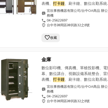
表機、
打卡鐘
、刷卡鐘、數位出勤系統.
等， 為您準備多樣OA商品、辦公室事
宜欣事務機器有限公司/台中OA商品 辦
store
及完整的銷售服務團隊。
務機
call
04-25622697
===========================
location_on
台中市神岡區神圳路32之8號
宜欣事務機器有限公司0800-345 168 
25622697 . 0913-937869
favorite
收藏
金庫
數位影印機、傳真機、單槍投影機、電
幕、數位講台、視聽設備系統整合、雷
表機、
打卡鐘
、刷卡鐘、數位出勤系統.
等， 為您準備多樣OA商品、辦公室事
宜欣事務機器有限公司/台中OA商品 辦
store
及完整的銷售服務團隊。
務機
call
04-25622697
===========================
location_on
台中市神岡區神圳路32之8號
宜欣事務機器有限公司0800-345 168 