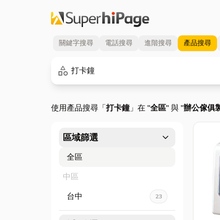
關鍵字
搜尋
電話
搜尋
進階
搜尋
產品
搜尋
關鍵字
category
使用產品搜尋「
打卡鐘
」在 "
全區
" 與 "
辦公傢俱
expand_more
區域篩選
全區
中區
台中
23