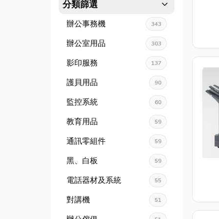
expand_more
分類篩選
辦公事務機
343
辦公室用品
303
影印服務
137
護貝用品
90
監控系統
60
教育用品
59
通訊零組件
59
黑、白板
59
電話器材及系統
55
對講機
51