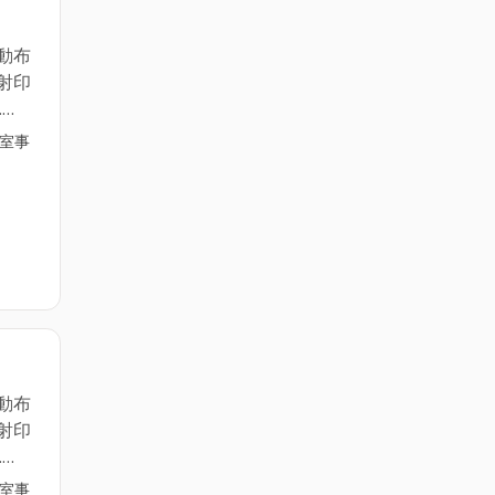
動布
射印
.
務機
公室事
======================
04-
動布
射印
.
務機
公室事