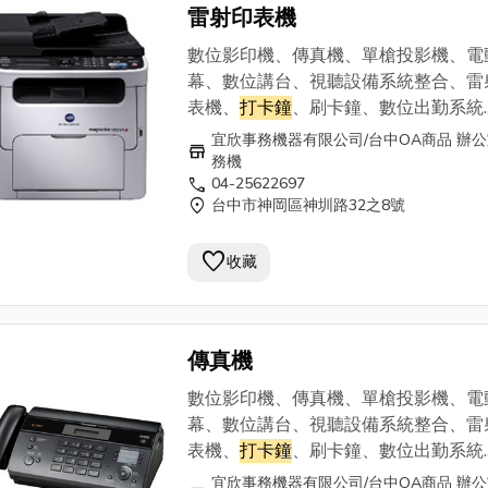
雷射印表機
數位影印機、傳真機、單槍投影機、電
幕、數位講台、視聽設備系統整合、雷
表機、
打卡鐘
、刷卡鐘、數位出勤系統.
等， 為您準備多樣OA商品、辦公室事
宜欣事務機器有限公司/台中OA商品 辦
store
及完整的銷售服務團隊。
務機
call
04-25622697
===========================
location_on
台中市神岡區神圳路32之8號
宜欣事務機器有限公司0800-345 168 
25622697 . 0913-937869
favorite
收藏
傳真機
數位影印機、傳真機、單槍投影機、電
幕、數位講台、視聽設備系統整合、雷
表機、
打卡鐘
、刷卡鐘、數位出勤系統.
等， 為您準備多樣OA商品、辦公室事
宜欣事務機器有限公司/台中OA商品 辦