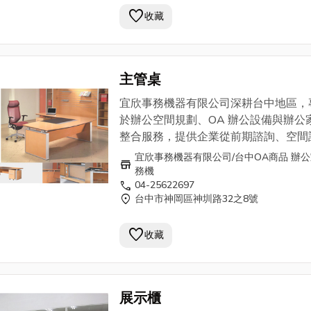
25622697 . 0913-937869
favorite
收藏
主管桌
宜欣事務機器有限公司深耕台中地區，
於辦公空間規劃、OA 辦公設備與辦公
整合服務，提供企業從前期諮詢、空間
計、3D 規劃模擬到施工配置與預算控
宜欣事務機器有限公司/台中OA商品 辦
store
一站式服務，協助打造符合實際使用需
務機
call
04-25622697
辦公環境。 提供免費專業辦公空間規
location_on
台中市神岡區神圳路32之8號
透過 3D 渲染動畫、360 度參觀動線與 
Code 線上預覽方式，讓客戶在施工前
favorite
收藏
握整體配置，降低後續調整風險，提升
使用效率與預算透明度。 服務項目涵
完整，包含： 辦公空間整體規劃、OA 
家具、辦公桌椅、辦公沙發、系統櫃、
展示櫃
牆櫃、屏風隔間、高隔間、網路地板、