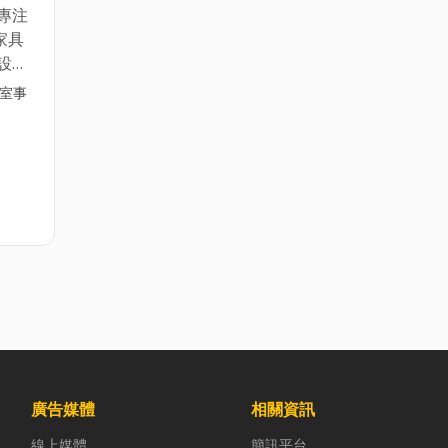
與鐵
專注
空間
家具
方面，
設
、雷
管的
公室事
布
求的
費通
劃，可
統，
QR
支援
即掌
空間
，並
蓋範圍
成為
辦公
採購
鋼製
移動
與鐵
=================
空間
方面，
-
、雷
廣告媒體
相關資訊
布
線上媒體
簡訊平台