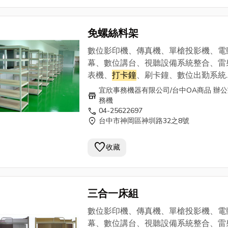
免螺絲料架
數位影印機、傳真機、單槍投影機、電
幕、數位講台、視聽設備系統整合、雷
表機、
打卡鐘
、刷卡鐘、數位出勤系統.
等， 為您準備多樣OA商品、辦公室事
宜欣事務機器有限公司/台中OA商品 辦
store
及完整的銷售服務團隊。
務機
call
04-25622697
===========================
location_on
台中市神岡區神圳路32之8號
宜欣事務機器有限公司0800-345 168 
25622697 . 0913-937869
favorite
收藏
三合一床組
數位影印機、傳真機、單槍投影機、電
幕、數位講台、視聽設備系統整合、雷