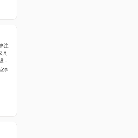
專注
家具
設
管的
公室事
求的
劃，可
QR
即掌
空間
蓋範圍
辦公
鋼製
移動