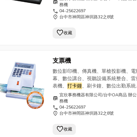
store
及完整的銷售服務團隊。
務機
call
04-25622697
===========================
location_on
台中市神岡區神圳路32之8號
宜欣事務機器有限公司0800-345 168 
25622697 . 0913-937869
favorite
收藏
支票機
數位影印機、傳真機、單槍投影機、電
幕、數位講台、視聽設備系統整合、雷
表機、
打卡鐘
、刷卡鐘、數位出勤系統.
等， 為您準備多樣OA商品、辦公室事
宜欣事務機器有限公司/台中OA商品 辦
store
及完整的銷售服務團隊。
務機
call
04-25622697
===========================
location_on
台中市神岡區神圳路32之8號
宜欣事務機器有限公司0800-345 168 
25622697 . 0913-937869
favorite
收藏