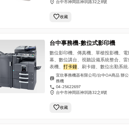
location_on
台中市神岡區神圳路32之8號
宜欣事務機器有限公司0800-345 168 
25622697 . 0913-937869
favorite
收藏
台中事務機-數位式影印機
數位影印機、傳真機、單槍投影機、電
幕、數位講台、視聽設備系統整合、雷
表機、
打卡鐘
、刷卡鐘、數位出勤系統.
等， 為您準備多樣OA商品、辦公室事
宜欣事務機器有限公司/台中OA商品 辦
store
及完整的銷售服務團隊。
務機
call
04-25622697
===========================
location_on
台中市神岡區神圳路32之8號
宜欣事務機器有限公司0800-345 168 
25622697 . 0913-937869
favorite
收藏