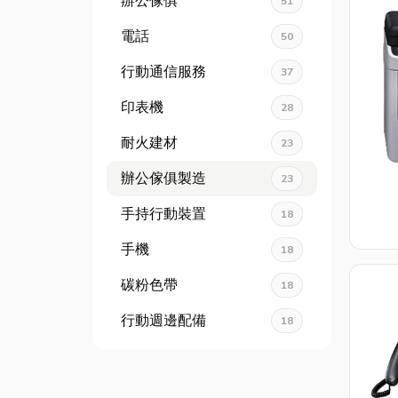
辦公傢俱
51
電話
50
行動通信服務
37
印表機
28
耐火建材
23
辦公傢俱製造
23
手持行動裝置
18
手機
18
碳粉色帶
18
行動週邊配備
18