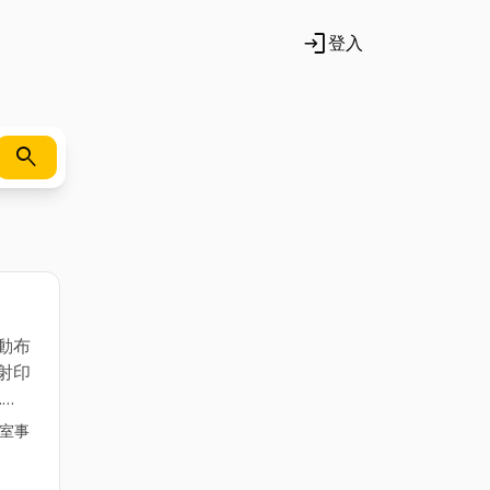
login
登入
search
動布
射印
.
務機
公室事
======================