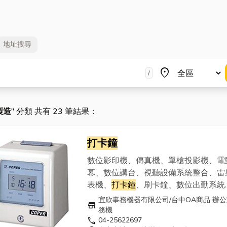
地址
搜尋
地區
place
/
製造
" 分類 共有 23 筆結果：
打卡鐘
數位影印機、傳真機、單槍投影機、電
幕、數位講台、視聽設備系統整合、雷
表機、
打卡鐘
、刷卡鐘、數位出勤系統.
等， 為您準備多樣OA商品、辦公室事
宜欣事務機器有限公司/台中OA商品 辦
store
及完整的銷售服務團隊。
務機
call
04-25622697
===========================