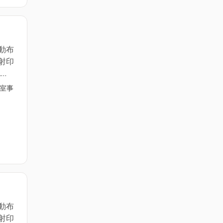
動布
射印
.
務機
公室事
======================
04-
動布
射印