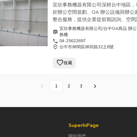
倉儲、免螺絲貨架、鍍鉻置物架、圖櫃
宜欣事務機器有限公司深耕台中地區，
櫃、防火金庫、防火窗簾、防水拉門等
於辦公空間規劃、OA 辦公設備與辦公
與收納配置規劃。 在辦公設備與系統
整合服務，提供企業從前期諮詢、空間
提供數位影印機、彩色複合影印機出租
計、3D 規劃模擬到施工配置與預算控
宜欣事務機器有限公司/台中OA商品 辦
store
射印表機、傳真機、單槍投影機、電動
一站式服務，協助打造符合實際使用需
務機
幕、數位講台、視聽設備系統整合、免
call
04-25622697
辦公環境。 提供免費專業辦公空間規
location_on
台中市神岡區神圳路32之8號
話總機、
打卡鐘
、刷卡鐘、數位出勤系
透過 3D 渲染動畫、360 度參觀動線與 
以及影印機零件、耗材、影印紙等相關
Code 線上預覽方式，讓客戶在施工前
favorite
服務。 宜欣事務機器重視服務流程與售後支
收藏
握整體配置，降低後續調整風險，提升
援，依客戶實際需求提供多元方案選擇
使用效率與預算透明度。 服務項目涵
結合預算控制與分期租賃等彈性配置，
完整，包含： 辦公空間整體規劃、OA 
許多企業在台中辦公室規劃、OA 設備
家具、辦公桌椅、辦公沙發、系統櫃、
1
2
3
上一頁
下一頁
與辦公家具配置上的長期合作夥伴。 歡迎您
牆櫃、屏風隔間、高隔間、網路地板、
來電或加官方LINE洽詢。
倉儲、免螺絲貨架、鍍鉻置物架、圖櫃
===========================
櫃、防火金庫、防火窗簾、防水拉門等
宜欣事務機器有限公司/宜富辦公家具
與收納配置規劃。 在辦公設備與系統
0800-345 168 04-25622697 . 0913
提供數位影印機、彩色複合影印機出租
SuperhiPage
937869
射印表機、傳真機、單槍投影機、電動
關於我們