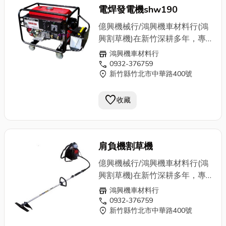
電焊發電機shw190
億興機械行/鴻興機車材料行(鴻
興割草機)在新竹深耕多年，專
業批發零售農用機械器具設備、
store
鴻興機車材料行
園藝器具設備專用，各式割草
call
0932-376759
location_on
新竹縣竹北市中華路400號
機、發電機、施肥機、
抽水機
、
噴霧機、震動機、切割機、剪枝
favorite
機、中耕機、引擎、鏈鋸、牧草
收藏
機、超高壓洗車機、土木建築、
農用機械…等，無論新舊買賣或
專業維修，鴻興擁有技藝超群的
肩負機割草機
老師傅，來一趟鴻興，解決您所
有的問題。 ★農用機械器具設
億興機械行/鴻興機車材料行(鴻
備、園藝器具設備專用，專業批
興割草機)在新竹深耕多年，專
發零售買賣及維修 ●割草機●發
業批發零售農用機械器具設備、
store
鴻興機車材料行
電機●施肥機●
抽水機
●噴霧機●
園藝器具設備專用，各式割草
call
0932-376759
震動機●切割機●剪枝機●中耕機
location_on
新竹縣竹北市中華路400號
機、發電機、施肥機、
抽水機
、
●引擎●鏈鋸●牧草機●超高壓洗
噴霧機、震動機、切割機、剪枝