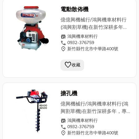
專業維修，鴻興擁有技藝超群的
電動散佈機
老師傅，來一趟鴻興，解決您所
有的問題。歡迎電洽0932-
億億興機械行/鴻興機車材料行
376759
(鴻興割草機)在新竹深耕多年，
專業批發零售農用機械器具設
store
鴻興機車材料行
備、園藝器具設備專用，各式割
call
0932-376759
location_on
新竹縣竹北市中華路400號
草機、發電機、施肥機、
抽水
機
、噴霧機、震動機、切割機、
favorite
剪枝機、中耕機、引擎、鏈鋸、
收藏
牧草機、超高壓洗車機、土木建
築、農用機械…等，無論新舊買
賣或專業維修，鴻興擁有技藝超
搪孔機
群的老師傅，來一趟鴻興，解決
您所有的問題。歡迎電洽0932-
億興機械行/鴻興機車材料行(鴻
376759
興割草機)在新竹深耕多年，專
業批發零售農用機械器具設備、
store
鴻興機車材料行
園藝器具設備專用，各式割草
call
0932-376759
location_on
新竹縣竹北市中華路400號
機、發電機、施肥機、
抽水機
、