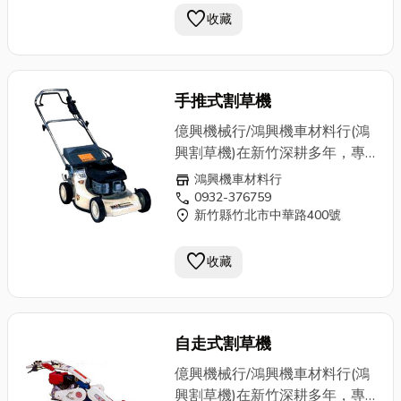
車機●土木建築●農用機械批
favorite
機、中耕機、引擎、鏈鋸、牧草
收藏
發、零售、新舊買賣、專業修理
機、超高壓洗車機、土木建築、
農用機械…等，無論新舊買賣或
專業維修，鴻興擁有技藝超群的
手推式割草機
老師傅，來一趟鴻興，解決您所
有的問題。歡迎電洽0932-
億興機械行/鴻興機車材料行(鴻
376759
興割草機)在新竹深耕多年，專
業批發零售農用機械器具設備、
store
鴻興機車材料行
園藝器具設備專用，各式割草
call
0932-376759
location_on
新竹縣竹北市中華路400號
機、發電機、施肥機、
抽水機
、
噴霧機、震動機、切割機、剪枝
favorite
機、中耕機、引擎、鏈鋸、牧草
收藏
機、超高壓洗車機、土木建築、
農用機械…等，無論新舊買賣或
專業維修，鴻興擁有技藝超群的
自走式割草機
老師傅，來一趟鴻興，解決您所
有的問題。歡迎電洽0932-
億興機械行/鴻興機車材料行(鴻
376759
興割草機)在新竹深耕多年，專