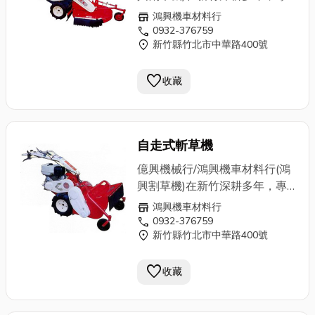
業批發零售農用機械器具設備、
store
鴻興機車材料行
園藝器具設備專用，各式割草
call
0932-376759
location_on
新竹縣竹北市中華路400號
機、發電機、施肥機、
抽水機
、
噴霧機、震動機、切割機、剪枝
favorite
機、中耕機、引擎、鏈鋸、牧草
收藏
機、超高壓洗車機、土木建築、
農用機械…等，無論新舊買賣或
專業維修，鴻興擁有技藝超群的
自走式斬草機
老師傅，來一趟鴻興，解決您所
有的問題。歡迎電洽0932-
億興機械行/鴻興機車材料行(鴻
376759
興割草機)在新竹深耕多年，專
業批發零售農用機械器具設備、
store
鴻興機車材料行
園藝器具設備專用，各式割草
call
0932-376759
location_on
新竹縣竹北市中華路400號
機、發電機、施肥機、
抽水機
、
噴霧機、震動機、切割機、剪枝
favorite
機、中耕機、引擎、鏈鋸、牧草
收藏
機、超高壓洗車機、土木建築、
農用機械…等，無論新舊買賣或