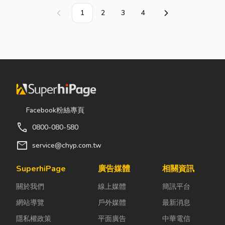
專業維修，鴻興擁有技藝超群的
1
2
3
4
上一頁
下一頁
老師傅，來一趟鴻興，解決您所
有的問題。歡迎電洽0932-
376759
Facebook粉絲專頁
call
0800-080-580
mail
service@chyp.com.tw
SuperhiPage
廣告媒體
相關資訊
關於我們
線上媒體
簡訊平台
網站導覽
戶外媒體
最新消息
隱私權政策
平面廣告
中華電信