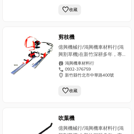
噴霧機、震動機、切割機、剪枝
favorite
機、中耕機、引擎、鏈鋸、牧草
收藏
機、超高壓洗車機、土木建築、
農用機械…等，無論新舊買賣或
專業維修，鴻興擁有技藝超群的
剪枝機
老師傅，來一趟鴻興，解決您所
有的問題。歡迎電洽0932-
億興機械行/鴻興機車材料行(鴻
376759
興割草機)在新竹深耕多年，專
業批發零售農用機械器具設備、
store
鴻興機車材料行
園藝器具設備專用，各式割草
call
0932-376759
location_on
新竹縣竹北市中華路400號
機、發電機、施肥機、
抽水機
、
噴霧機、震動機、切割機、剪枝
favorite
機、中耕機、引擎、鏈鋸、牧草
收藏
機、超高壓洗車機、土木建築、
農用機械…等，無論新舊買賣或
專業維修，鴻興擁有技藝超群的
吹葉機
老師傅，來一趟鴻興，解決您所
有的問題。歡迎電洽0932-
億興機械行/鴻興機車材料行(鴻
376759