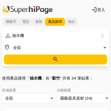
login
登入
關鍵字
電話
進階
產品
搜尋
地址
關鍵字
category
/
地區
place
search
使用產品搜尋「
抽水機
」在 "
新竹
" 共有 34 筆結果：
區域篩選
分類篩選