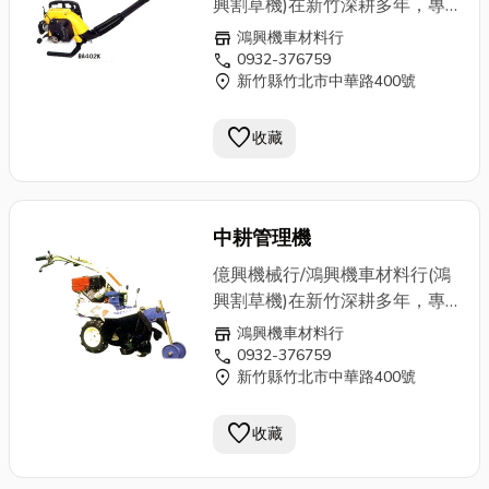
興割草機)在新竹深耕多年，專
業批發零售農用機械器具設備、
store
鴻興機車材料行
園藝器具設備專用，各式割草
call
0932-376759
location_on
新竹縣竹北市中華路400號
機、發電機、施肥機、
抽水機
、
噴霧機、震動機、切割機、剪枝
favorite
機、中耕機、引擎、鏈鋸、牧草
收藏
機、超高壓洗車機、土木建築、
農用機械…等，無論新舊買賣或
專業維修，鴻興擁有技藝超群的
中耕管理機
老師傅，來一趟鴻興，解決您所
有的問題。歡迎電洽0932-
億興機械行/鴻興機車材料行(鴻
376759
興割草機)在新竹深耕多年，專
業批發零售農用機械器具設備、
store
鴻興機車材料行
園藝器具設備專用，各式割草
call
0932-376759
location_on
新竹縣竹北市中華路400號
機、發電機、施肥機、
抽水機
、
噴霧機、震動機、切割機、剪枝
favorite
機、中耕機、引擎、鏈鋸、牧草
收藏
機、超高壓洗車機、土木建築、
農用機械…等，無論新舊買賣或