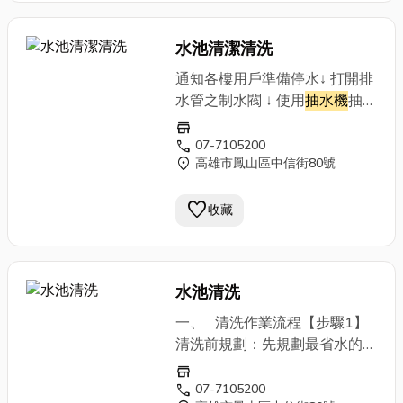
水池清潔清洗
通知各樓用戶準備停水↓ 打開排
水管之制水閥 ↓ 使用
抽水機
抽除
槽內殘水 ↓ 人 工 清
store
洗 ↓
call
07-7105200
location_on
高雄市鳳山區中信街80號
關閉排水管之制水閥 ↓ 安 心
飲 用 乾 淨 水
favorite
收藏
水池清洗
一、 清洗作業流程【步驟1】
清洗前規劃：先規劃最省水的作
業方式，並以
抽水機
迅速排除積
store
水。【步驟2】設備檢查：仔細
call
07-7105200