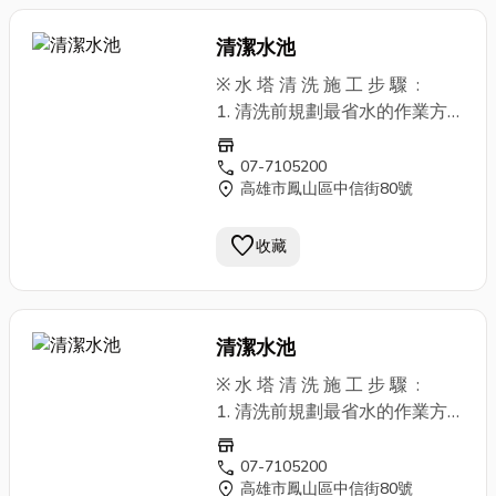
清潔水池
※ 水 塔 清 洗 施 工 步 驟 :
1. 清洗前規劃最省水的作業方
式。 2. 使用
抽水機
迅速排除
store
積水。 3. 清洗之前檢查設備，
call
07-7105200
location_on
高雄市鳳山區中信街80號
檢視平日不易查看的設備狀
況。 4. 清洗過程中電源之使用
favorite
: 須確定其安全性並裝設臨時漏
收藏
電斷路器。 5. 準備消毒液以
供清洗人員裝備、機具器材之消
毒。 6. 清洗前水值檢驗 : 水池
清潔水池
水塔清洗、排水前實施水質採樣
檢驗， 以了解該用戶平時之水
※ 水 塔 清 洗 施 工 步 驟 :
質狀況。 7. 排水 : 使用
抽水機
1. 清洗前規劃最省水的作業方
迅速抽除殘留於槽內之積水。
式。 2. 使用
抽水機
迅速排除
store
8. 完成沖洗及排水後才開始進
積水。 3. 清洗之前檢查設備，
call
07-7105200
水，進水完成後 再進行清洗後
location_on
高雄市鳳山區中信街80號
檢視平日不易查看的設備狀