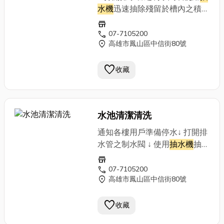
水機
迅速抽除殘留於槽內之積
水。 2.利用高壓洗淨機依出入
store
口周圍、管線、頂板、壁面、底
call
07-7105200
location_on
高雄市鳳山區中信街80號
部順序洗淨。 3.洗淨後，再以
高濃度之氯溶液（餘氯
favorite
50~100ppm）進行噴霧消毒。
收藏
4.最後採取水樣進行檢驗，若符
合飲用水水質標準，洗水塔始告
完成。
水池清潔清洗
通知各樓用戶準備停水↓ 打開排
水管之制水閥 ↓ 使用
抽水機
抽除
槽內殘水 ↓ 人 工 清
store
洗 ↓
call
07-7105200
location_on
高雄市鳳山區中信街80號
關閉排水管之制水閥 ↓ 安 心
飲 用 乾 淨 水
favorite
收藏