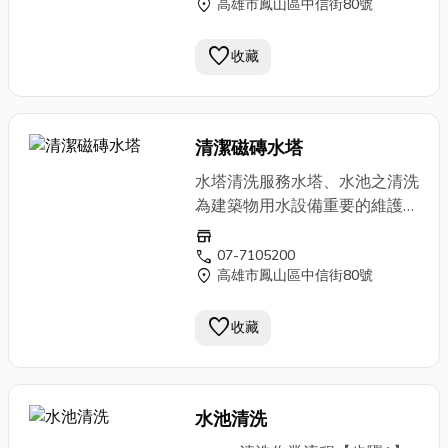
location_on
高雄市鳳山區中信街80號
檢查平日不易查看的用水設備。
【步驟3】高壓清洗：使用高壓
favorite
洗淨機清洗，維持良好清洗效
收藏
果。【步驟4】殘水處理：使用
殘水處理機抽除池底殘水。【步
驟5】清洗後消毒：以高濃度氯
清潔磁磚水塔
溶液噴霧消毒，充分消毒後，再
徹底沖洗乾淨。【步驟6】水質
水塔清洗服務水塔、水池之清洗
檢驗：完成沖洗及排水後，才開
為建築物用水設備重要的維護工
始進水；進水完成後，再進行洗
作，至少應每半年清洗一次，並
store
淨後之水質檢驗。【步驟7】提
視水質情況彈性調整。清洗時應
call
07-7105200
供清洗紀錄：提供用戶清洗照
location_on
高雄市鳳山區中信街80號
徹底清除水池、水塔之沉澱物與
片、設備檢查記錄及水質檢驗報
雜質，同時檢修各項有關設備。
告，清洗作業至此全部完成。
favorite
實施時必須注意停水時間、人員
收藏
安全、水質衛生等因素。 清洗
方式肯潔的水塔清洗方式可分以
下步驟： 1.使用
抽水機
迅速抽
水池清洗
除殘留於槽內之積水。2.利用高
壓洗淨機依出入口周圍、管線、