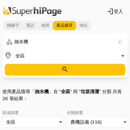
login
登入
關鍵字
電話
進階
產品
搜尋
地址
關鍵字
category
/
地區
place
search
使用產品搜尋「
抽水機
」在 "
全區
" 與 "
垃圾清運
" 分類 共有
26 筆結果：
區域篩選
分類篩選