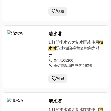
水質採樣。 9. 提供用戶清洗
況。 4. 清洗過程中電源之使用
照片、設備檢查紀錄及水質檢驗
favorite
: 須確定其安全性並裝設臨時漏
收藏
報告，全部清洗作業才告完成。
電斷路器。 5. 準備消毒液以
供清洗人員裝備、機具器材之消
毒。 6. 清洗前水值檢驗 : 水池
清水塔
水塔清洗、排水前實施水質採樣
檢驗， 以了解該用戶平時之水
1.打開排水管之制水閥或使用
抽
質狀況。 7. 排水 : 使用
抽水機
水機
迅速抽除殘留於槽內之積
迅速抽除殘留於槽內之積水。
水。 2.利用高壓洗淨機依出入
store
8. 完成沖洗及排水後才開始進
口周圍、管線、頂板、壁面、底
call
07-7105200
水，進水完成後 再進行清洗後
location_on
高雄市鳳山區中信街80號
部順序洗淨。 3.洗淨後，再以
水質採樣。 9. 提供用戶清洗
高濃度之氯溶液（餘氯
照片、設備檢查紀錄及水質檢驗
favorite
50~100ppm）進行噴霧消毒。
收藏
報告，全部清洗作業才告完成。
4.最後採取水樣進行檢驗，若符
合飲用水水質標準，洗水塔始告
完成。
清水塔
1.打開排水管之制水閥或使用
抽