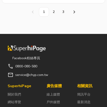
方式肯潔的水塔清洗方式可分以
下步驟： 1.使用
抽水機
迅速抽
1
2
3
上一頁
下一頁
除殘留於槽內之積水。2.利用高
壓洗淨機依出入口周圍、管線、
頂板、壁面、底部順序洗淨。3.
洗淨後，再以高濃度之氯溶液
(餘氯 50~100ppm) 進行噴霧消
毒。 4.最後採取水樣進行檢
驗，若符合自來水水質標準，始
告完成。
Facebook粉絲專頁
call
0800-080-580
mail
service@chyp.com.tw
SuperhiPage
廣告媒體
相關資訊
關於我們
線上媒體
簡訊平台
網站導覽
戶外媒體
最新消息