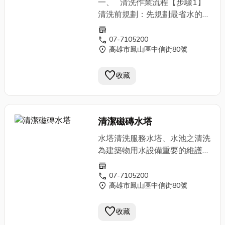
一、 清洗作業流程【步驟1】
頂板、壁面、底部順序洗淨。3.
清洗前規劃：先規劃最省水的作
洗淨後，再以高濃度之氯溶液
業方式，並以
抽水機
迅速排除積
store
(餘氯 50~100ppm) 進行噴霧消
水。【步驟2】設備檢查：仔細
call
07-7105200
毒。 4.最後採取水樣進行檢
location_on
高雄市鳳山區中信街80號
檢查平日不易查看的用水設備。
驗，若符合自來水水質標準，始
【步驟3】高壓清洗：使用高壓
告完成。
favorite
洗淨機清洗，維持良好清洗效
收藏
果。【步驟4】殘水處理：使用
殘水處理機抽除池底殘水。【步
驟5】清洗後消毒：以高濃度氯
清潔磁磚水塔
溶液噴霧消毒，充分消毒後，再
徹底沖洗乾淨。【步驟6】水質
水塔清洗服務水塔、水池之清洗
檢驗：完成沖洗及排水後，才開
為建築物用水設備重要的維護工
始進水；進水完成後，再進行洗
作，至少應每半年清洗一次，並
store
淨後之水質檢驗。【步驟7】提
視水質情況彈性調整。清洗時應
call
07-7105200
供清洗紀錄：提供用戶清洗照
location_on
高雄市鳳山區中信街80號
徹底清除水池、水塔之沉澱物與
片、設備檢查記錄及水質檢驗報
雜質，同時檢修各項有關設備。
告，清洗作業至此全部完成。
favorite
實施時必須注意停水時間、人員
收藏
安全、水質衛生等因素。 清洗