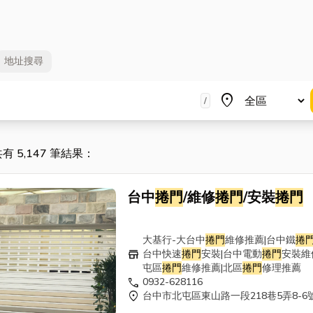
地址
搜尋
地區
place
/
共有 5,147 筆結果：
台中
捲門
/維修
捲門
/安裝
捲門
大基行-大台中
捲門
維修推薦|台中鐵
捲
store
台中快速
捲門
安裝|台中電動
捲門
安裝維
屯區
捲門
維修推薦|北區
捲門
修理推薦
call
0932-628116
location_on
台中市北屯區東山路一段218巷5弄8-6