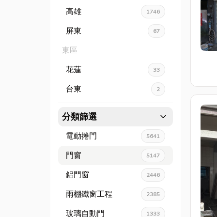
高雄
1746
屏東
67
東區
花蓮
33
台東
2
expand_more
分類篩選
電動捲門
5641
門窗
5147
鋁門窗
2446
雨棚鐵窗工程
2385
玻璃自動門
1333