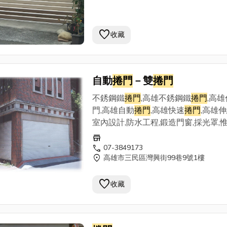
favorite
收藏
自動
捲門
－雙
捲門
不銹鋼鐵
捲門
,高雄不銹鋼鐵
捲門
,高
門,高雄自動
捲門
,高雄快速
捲門
,高雄伸
室內設計,防水工程,鍛造門窗,採光罩,
牆,龍骨梯,水閘門,高雄採光罩,h型鋼龍
store
梯,h型鋼鋁,切割採光罩,h型鋼骨結構,
call
07-3849173
location_on
高雄市三民區灣興街99巷9號1樓
棚,停車棚,高雄晴雨棚,高雄電動
捲門
,
門
,鐵皮屋
favorite
收藏