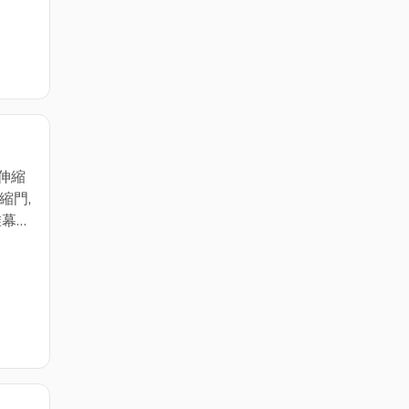
雄伸縮
縮門,
惟幕
骨
遮雨
電動
捲