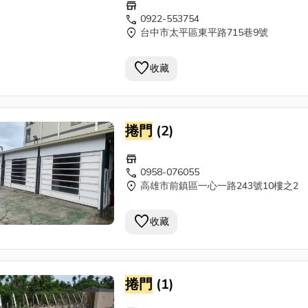
store
call
0922-553754
location_on
台中市太平區東平路715巷9號
favorite
收藏
捲門
(2)
store
call
0958-076055
location_on
高雄市前鎮區一心一路243號10樓之2
favorite
收藏
捲門
(1)