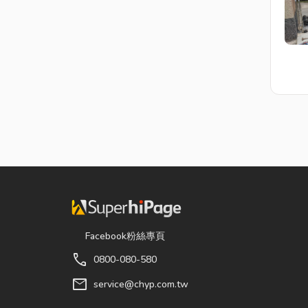
Facebook粉絲專頁
call
0800-080-580
mail
service@chyp.com.tw