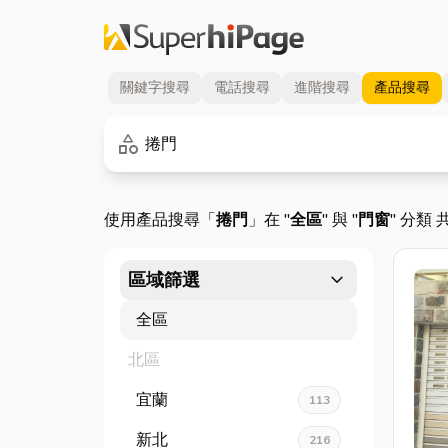
關鍵字
搜尋
電話
搜尋
進階
搜尋
產品
搜尋
關鍵字
category
使用產品搜尋「
捲門
」在 "
全區
" 與 "
門窗
" 分類 
expand_more
區域篩選
全區
北區
宜蘭
113
新北
216