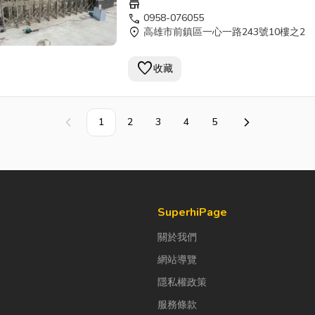
store
call
0958-076055
location_on
高雄市前鎮區一心一路243號10樓之2
favorite
收藏
1
2
3
4
5
上一頁
下一頁
SuperhiPage
關於我們
網站導覽
隱私權政策
服務條款