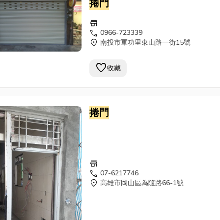
捲門
store
call
0966-723339
location_on
南投市軍功里東山路一街15號
favorite
收藏
捲門
store
call
07-6217746
location_on
高雄市岡山區為隨路66-1號