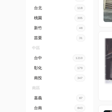
台北
118
桃園
305
新竹
46
苗栗
31
中區
台中
1210
彰化
179
南投
347
南區
嘉義
67
台南
643