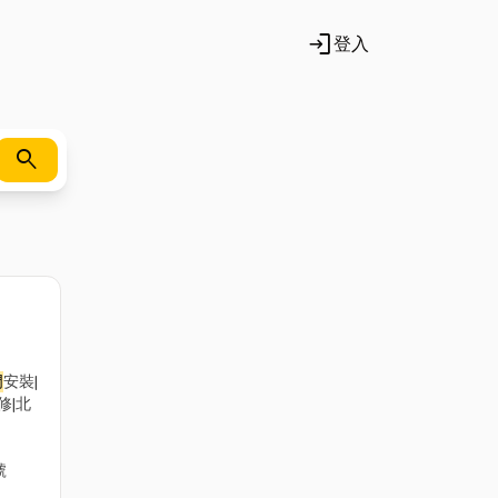
login
登入
search
門
安裝|
修|北
號