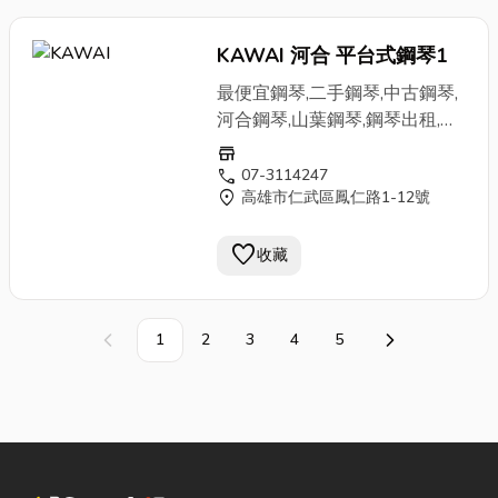
KAWAI 河合 平台式鋼琴1
最便宜鋼琴,二手鋼琴,中古鋼琴,
河合鋼琴,山葉鋼琴,鋼琴出租,高
雄鋼琴買賣
store
call
07-3114247
location_on
高雄市仁武區鳳仁路1-12號
favorite
收藏
1
2
3
4
5
上一頁
下一頁