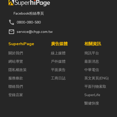
Facebook粉絲專頁
call
0800-080-580
mail
service@chyp.com.tw
SuperhiPage
廣告媒體
相關資訊
關於我們
線上媒體
簡訊平台
網站導覽
戶外媒體
最新消息
隱私權政策
平面廣告
中華電信
服務條款
工商日誌
英文黃頁(ENG)
聯絡我們
平面刊物索取
登錄店家
SuperLife
醫健快搜