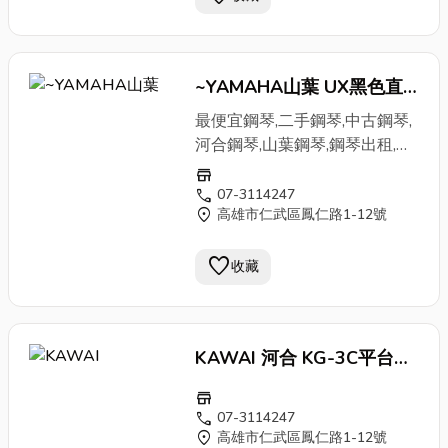
~YAMAHA山葉 UX黑色直
立式鋼琴2
最便宜鋼琴,二手鋼琴,中古鋼琴,
河合鋼琴,山葉鋼琴,鋼琴出租,高
雄鋼琴買賣
store
call
07-3114247
location_on
高雄市仁武區鳳仁路1-12號
favorite
收藏
KAWAI 河合 KG-3C平台式
鋼琴
store
call
07-3114247
location_on
高雄市仁武區鳳仁路1-12號