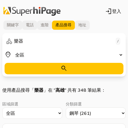
login
登入
關鍵字
電話
進階
產品
搜尋
地址
關鍵字
category
/
地區
place
search
使用產品搜尋「
樂器
」在 "
高雄
" 共有 348 筆結果：
區域篩選
分類篩選