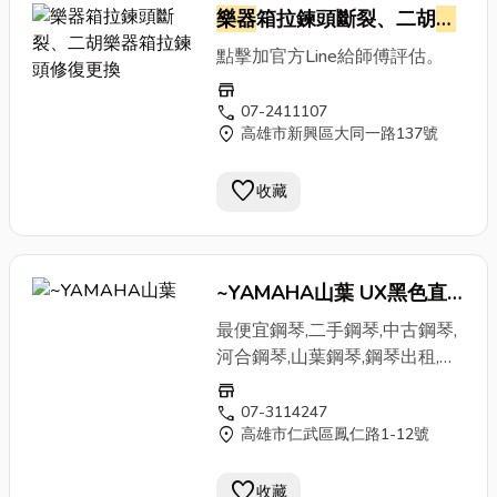
樂器
箱拉鍊頭斷裂、二胡
樂
器
箱拉鍊頭修復更換
點擊加官方Line給師傅評估。
store
call
07-2411107
location_on
高雄市新興區大同一路137號
favorite
收藏
~YAMAHA山葉 UX黑色直
立式鋼琴
最便宜鋼琴,二手鋼琴,中古鋼琴,
河合鋼琴,山葉鋼琴,鋼琴出租,高
雄鋼琴買賣
store
call
07-3114247
location_on
高雄市仁武區鳳仁路1-12號
favorite
收藏