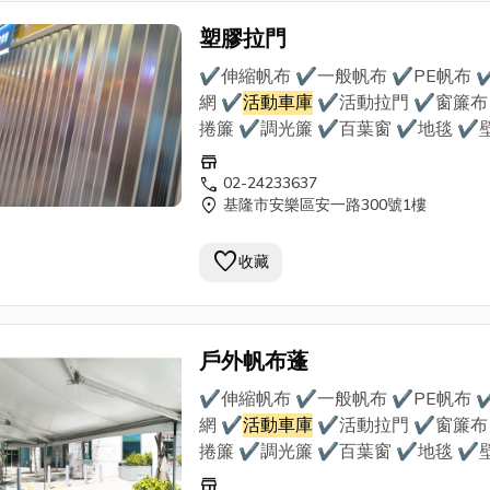
塑膠拉門
✔伸縮帆布 ✔一般帆布 ✔PE帆布 
網 ✔
活動車庫
✔活動拉門 ✔窗簾布
捲簾 ✔調光簾 ✔百葉窗 ✔地毯 ✔
✔地磚 ★到府丈量估價，責任施工★ 我們
store
使用最優質的帆布、窗簾布等材料，
call
02-24233637
location_on
基隆市安樂區安一路300號1樓
多年經驗專業師傅的手藝， 為客戶需
量設計，提供合理估價，品質責任施
favorite
裝， 是您首選的帆布裝潢行。
收藏
戶外帆布蓬
✔伸縮帆布 ✔一般帆布 ✔PE帆布 
網 ✔
活動車庫
✔活動拉門 ✔窗簾布
捲簾 ✔調光簾 ✔百葉窗 ✔地毯 ✔
✔地磚 ★到府丈量估價，責任施工★ 我們
store