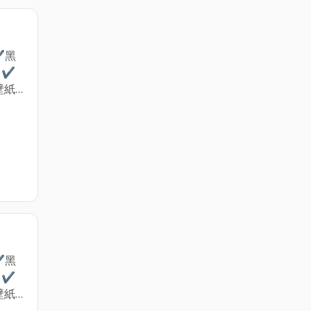
✔黑
 ✔
壁紙
結和
求丈
工安
✔黑
 ✔
壁紙