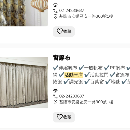
✔地磚 ★到府丈量估價，責任施工★ 我們
store
使用最優質的帆布、窗簾布等材料，
call
02-24233637
location_on
基隆市安樂區安一路300號1樓
多年經驗專業師傅的手藝， 為客戶需
量設計，提供合理估價，品質責任施
favorite
裝， 是您首選的帆布裝潢行。
收藏
窗簾布
✔伸縮帆布 ✔一般帆布 ✔PE帆布 
網 ✔
活動車庫
✔活動拉門 ✔窗簾布
捲簾 ✔調光簾 ✔百葉窗 ✔地毯 ✔
✔地磚 ★到府丈量估價，責任施工★ 我們
store
使用最優質的帆布、窗簾布等材料，
call
02-24233637
location_on
基隆市安樂區安一路300號1樓
多年經驗專業師傅的手藝， 為客戶需
量設計，提供合理估價，品質責任施
favorite
裝， 是您首選的帆布裝潢行。
收藏