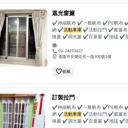
遮光窗簾
✔伸縮帆布 ✔一般帆布 ✔PE帆布 
網 ✔
活動車庫
✔活動拉門 ✔窗簾布
捲簾 ✔調光簾 ✔百葉窗 ✔地毯 ✔
✔地磚 ★到府丈量估價，責任施工★ 我們
store
使用最優質的帆布、窗簾布等材料，
call
02-24233637
location_on
基隆市安樂區安一路300號1樓
多年經驗專業師傅的手藝， 為客戶需
量設計，提供合理估價，品質責任施
favorite
裝， 是您首選的帆布裝潢行。
收藏
訂製拉門
✔伸縮帆布 ✔一般帆布 ✔PE帆布 
網 ✔
活動車庫
✔活動拉門 ✔窗簾布
捲簾 ✔調光簾 ✔百葉窗 ✔地毯 ✔