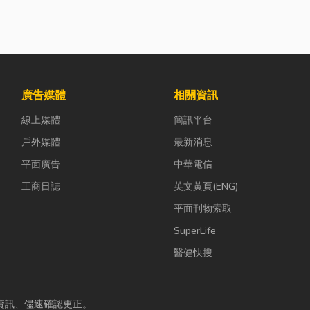
廣告媒體
相關資訊
線上媒體
簡訊平台
戶外媒體
最新消息
平面廣告
中華電信
工商日誌
英文黃頁(ENG)
平面刊物索取
SuperLife
醫健快搜
資訊、儘速確認更正。