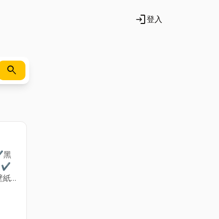
login
登入
search
✔黑
 ✔
壁紙
結和
求丈