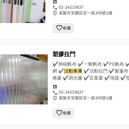
✔地磚 ★到府丈量估價，責任施工★ 我們
store
使用最優質的帆布、窗簾布等材料，
call
02-24233637
location_on
基隆市安樂區安一路300號1樓
多年經驗專業師傅的手藝， 為客戶需
量設計，提供合理估價，品質責任施
favorite
裝， 是您首選的帆布裝潢行。
收藏
塑膠拉門
✔伸縮帆布 ✔一般帆布 ✔PE帆布 
網 ✔
活動車庫
✔活動拉門 ✔窗簾布
捲簾 ✔調光簾 ✔百葉窗 ✔地毯 ✔
✔地磚 ★到府丈量估價，責任施工★ 我們
store
使用最優質的帆布、窗簾布等材料，
call
02-24233637
location_on
基隆市安樂區安一路300號1樓
多年經驗專業師傅的手藝， 為客戶需
量設計，提供合理估價，品質責任施
favorite
裝， 是您首選的帆布裝潢行。
收藏