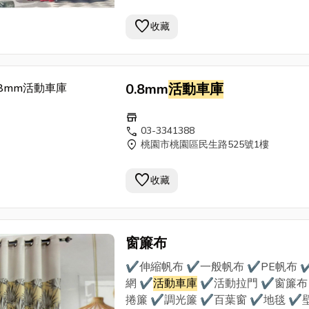
量設計，提供合理估價，品質責任施
favorite
裝， 是您首選的帆布裝潢行。
收藏
0.8mm
活動車庫
store
call
03-3341388
location_on
桃園市桃園區民生路525號1樓
favorite
收藏
窗簾布
✔伸縮帆布 ✔一般帆布 ✔PE帆布 
網 ✔
活動車庫
✔活動拉門 ✔窗簾布
捲簾 ✔調光簾 ✔百葉窗 ✔地毯 ✔