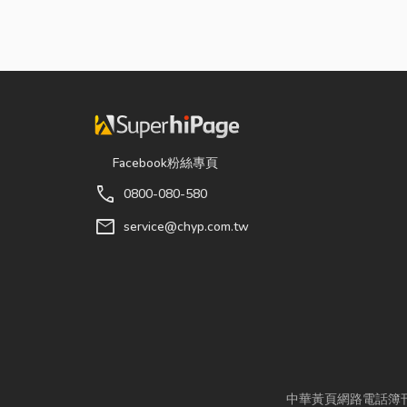
Facebook粉絲專頁
call
0800-080-580
mail
service@chyp.com.tw
中華黃頁網路電話簿