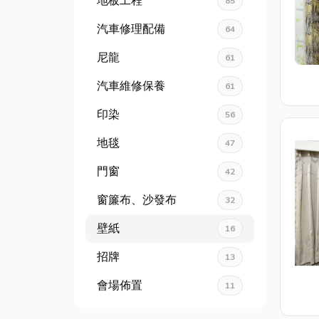
地板工程
85
汽車修理配備
64
尼龍
61
汽車維修保養
61
印染
56
地毯
47
門窗
42
窗簾布、沙發布
32
壁紙
16
招牌
13
會場佈置
11