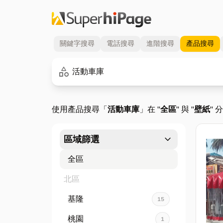
關鍵字
搜尋
電話
搜尋
進階
搜尋
產品
搜尋
關鍵字
category
使用產品搜尋「
活動車庫
」在 "
全區
" 與 "
壁紙
" 
expand_more
區域篩選
全區
北區
基隆
15
桃園
1