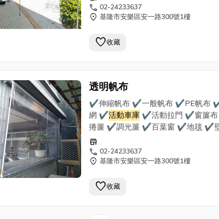
使用最優質的帆布、窗簾布等材料，
call
02-24233637
location_on
基隆市安樂區安一路300號1樓
多年經驗專業師傅的手藝， 為客戶需
量設計，提供合理估價，品質責任施
favorite
裝， 是您首選的帆布裝潢行。
收藏
透明帆布
✔伸縮帆布 ✔一般帆布 ✔PE帆布 
網 ✔
活動車庫
✔活動拉門 ✔窗簾布
捲簾 ✔調光簾 ✔百葉窗 ✔地毯 ✔
✔地磚 ★到府丈量估價，責任施工★ 我們
store
使用最優質的帆布、窗簾布等材料，
call
02-24233637
location_on
基隆市安樂區安一路300號1樓
多年經驗專業師傅的手藝， 為客戶需
量設計，提供合理估價，品質責任施
favorite
裝， 是您首選的帆布裝潢行。
收藏