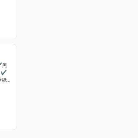
結和
求丈
工安
✔黑
 ✔
壁紙
結和
求丈
工安