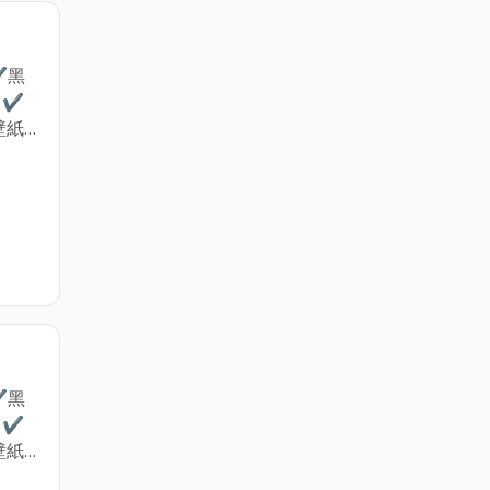
✔黑
 ✔
壁紙
結和
求丈
工安
✔黑
 ✔
壁紙