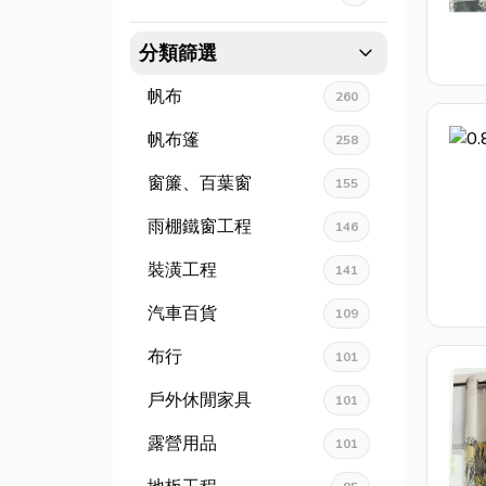
expand_more
分類篩選
帆布
260
帆布篷
258
窗簾、百葉窗
155
雨棚鐵窗工程
146
裝潢工程
141
汽車百貨
109
布行
101
戶外休閒家具
101
露營用品
101