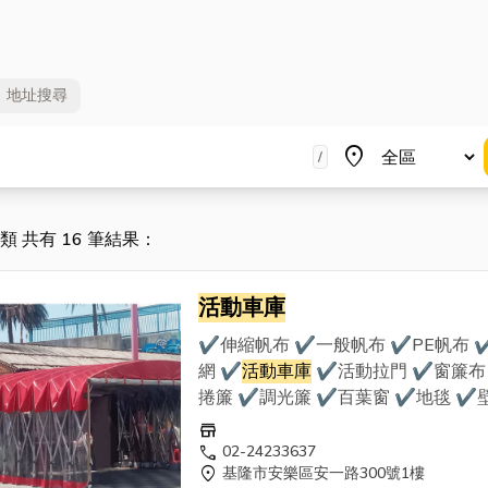
地址
搜尋
地區
place
/
分類 共有 16 筆結果：
活動車庫
✔伸縮帆布 ✔一般帆布 ✔PE帆布 
網 ✔
活動車庫
✔活動拉門 ✔窗簾布
捲簾 ✔調光簾 ✔百葉窗 ✔地毯 ✔
✔地磚 ★到府丈量估價，責任施工★ 我們
store
使用最優質的帆布、窗簾布等材料，
call
02-24233637
location_on
基隆市安樂區安一路300號1樓
多年經驗專業師傅的手藝， 為客戶需