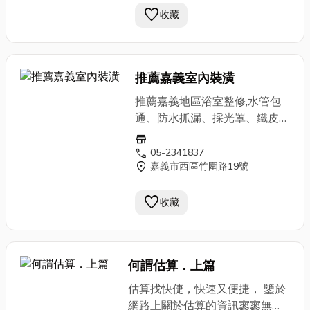
favorite
山、竹崎、新營、白河...等地區
收藏
有口碑的勁揚工程行。
推薦嘉義室內裝潢
推薦嘉義地區浴室整修,水管包
通、防水抓漏、採光罩、鐵皮
屋、壁癌處理、泥作土水、房屋
store
油漆、房屋翻修、
消防工程
、水
call
05-2341837
location_on
嘉義市西區竹圍路19號
電維修、室內裝修、高低壓補
強...等推薦在嘉義縣市民雄、布
favorite
袋、水上、梅山、竹崎、新營、
收藏
白河...等地區有口碑的勁揚工程
行。
何謂估算．上篇
估算找快倢，快速又便捷， 鑒於
網路上關於估算的資訊寥寥無