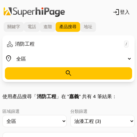
login
登入
關鍵字
電話
進階
產品
搜尋
地址
關鍵字
category
/
地區
place
search
使用產品搜尋「
消防工程
」在 "
嘉義
" 共有 4 筆結果：
區域篩選
分類篩選