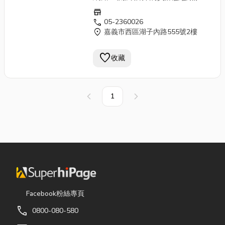
幾，也有很多人對這塊有興趣，
store
所以每週會花一點時間整理，讓
call
05-2360026
location_on
嘉義市西區湖子內路555號2樓
有興趣的小夥伴們一窺估算面
貌。 壹、前言 估算係指依契
favorite
約合同、設計圖說及一般世俗通
收藏
念，推估概算橫跨整個建築週期
中，所需之品項種類、數量多寡
及單位價格，以提供發包者進行
1
上一頁
下一頁
成本控制、預算編列、招標發
包；承攬者報價基準、請款依
據、履約要件。估算依照其存於
建築週期不同階段來說，可分為
標前估算、估驗計價、結算追加
減等幾個部分，其作業邏輯本質
不變，僅差於計算項目多寡，其
比較如表1，實務內容與執行時機
Facebook粉絲專頁
點，仍視現況而定，故請自行參
call
0800-080-580
閱。 種類 責任劃分 計算範圍 計