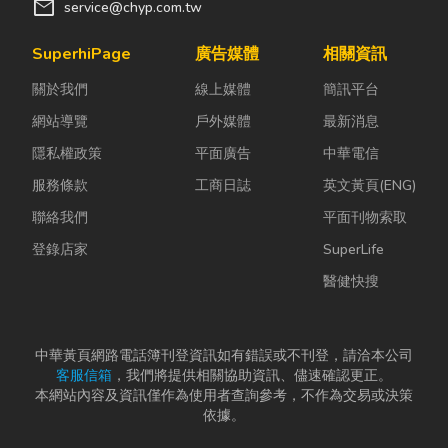
算項目 作業時機 檢附資料 標前
mail
service@chyp.com.tw
估算 發包者 設計單位 廣 多 發包
前 進場前 空白標單 或預算書 估
SuperhiPage
廣告媒體
相關資訊
驗計價 承攬者 次承攬商 不一定
關於我們
線上媒體
簡訊平台
中 施作中 計算式及 圖檔標記 結
算追加減 少 不一定
網站導覽
戶外媒體
最新消息
表1 標前估算、
隱私權政策
平面廣告
中華電信
估驗計價、結算追加減比較
服務條款
工商日誌
英文黃頁(ENG)
而標單內容與開項排列的邏
輯，須視各公司內規與契約合同
聯絡我們
平面刊物索取
規範而定，以快倢估算為例，建
登錄店家
SuperLife
築類空白標單，其包含11大項(如
醫健快搜
表2)： 項次 工 程 名 稱
單 位 數 量 單 價 複 價
備 註 壹 假設工程 貳 基
中華黃頁網路電話簿刊登資訊如有錯誤或不刊登，請洽本公司
礎工程 參 結構體工程 肆 裝修工
客服信箱
，我們將提供相關協助資訊、儘速確認更正。
程 伍 鐵件工程 陸 廚具廚具設備
本網站內容及資訊僅作為使用者查詢參考，不作為交易或決策
工程 染 雜項工程 捌 設備工程 玖
依據。
庭園景觀綠化工程 拾 門窗工程