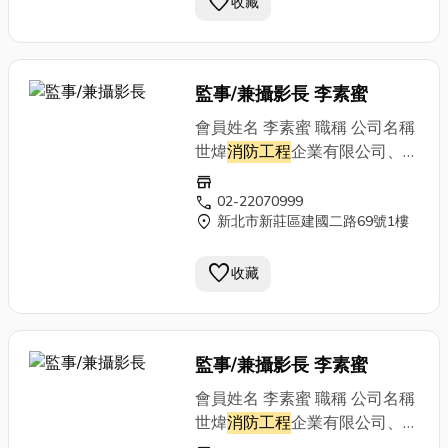
favorite
收藏
監事/兼攝影長 李素蜜
會員姓名 李素蜜 職稱 公司名稱
世煒
消防工程
企業有限公司、全
球
消防工程
(股)公司 營業項目
store
通訊地址 新北市三重區六張街
call
02-22070999
location_on
新北市新莊區建國二路69號1樓
259號4F 電話 (02)2971-5068
傳真 公司網址 E-MAIL
favorite
收藏
監事/兼攝影長 李素蜜
會員姓名 李素蜜 職稱 公司名稱
世煒
消防工程
企業有限公司、全
球
消防工程
(股)公司 營業項目