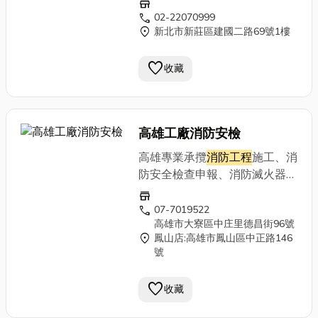
store
通訊地址 新北市三重區六張街
call
02-22070999
location_on
新北市新莊區建國二路69號1樓
259號4F 電話 (02)2971-5068
傳真 公司網址 E-MAIL
favorite
收藏
高雄工廠消防安檢
高雄專業承攬
消防工程
施工、消
防安全檢查申報、消防滅火器材
設備保養與維護高雄專營消防設
store
計監造、消防裝置、消防器材批
call
07-7019522
高雄市大寮區中庄里德昌街96號
發零售、
消防工程
施工、檢修申
location_on
鳳山店:高雄市鳳山區中正路146
報、臨時工廠登記等全方位公
號
司。
favorite
收藏