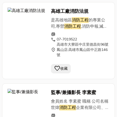
高雄工廠消防法規
是高雄地區
消防工程
的專業公
司,專營
消防工程
,消防申報,滅火
器填充,發電機買賣安裝,火警自
store
動警報設備等,歡迎來電洽詢。
call
07-7019522
高雄市大寮區中庄里德昌街96號
提供專業消防安全整合方案，提
location_on
鳳山店:高雄市鳳山區中正路146
供公共場合、大樓、工廠之
消防
號
工程
、
favorite
收藏
監事/兼攝影長 李素蜜
會員姓名 李素蜜 職稱 公司名稱
世煒
消防工程
企業有限公司、全
球
消防工程
(股)公司 營業項目
store