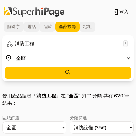
login
登入
關鍵字
電話
進階
產品
搜尋
地址
關鍵字
category
/
地區
place
search
使用產品搜尋「
消防工程
」在 "
全區
" 與 "
" 分類 共有 620 筆
結果：
區域篩選
分類篩選