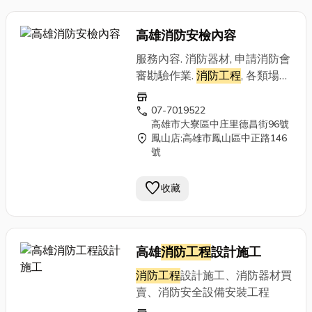
高雄消防安檢內容
服務內容. 消防器材, 申請消防會
審勘驗作業.
消防工程
, 各類場所
消防安全/公共安全檢查申報.高
store
雄專業承攬
消防工程
施工、消防
call
07-7019522
高雄市大寮區中庄里德昌街96號
安全檢查申報、消防滅火器材設
location_on
鳳山店:高雄市鳳山區中正路146
備保養與維護、我們擁有高品質
號
的施工技師，符合規範的消防設
備士，全禾消防是值得信賴的消
favorite
收藏
防檢修申報公司
高雄
消防工程
設計施工
消防工程
設計施工、消防器材買
賣、消防安全設備安裝工程