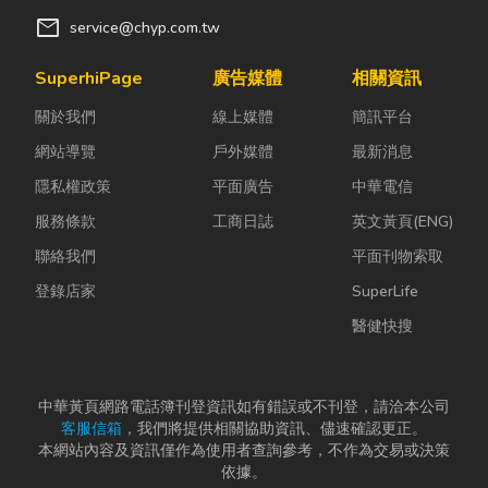
mail
service@chyp.com.tw
SuperhiPage
廣告媒體
相關資訊
關於我們
線上媒體
簡訊平台
網站導覽
戶外媒體
最新消息
隱私權政策
平面廣告
中華電信
服務條款
工商日誌
英文黃頁(ENG)
聯絡我們
平面刊物索取
登錄店家
SuperLife
醫健快搜
中華黃頁網路電話簿刊登資訊如有錯誤或不刊登，請洽本公司
客服信箱
，我們將提供相關協助資訊、儘速確認更正。
本網站內容及資訊僅作為使用者查詢參考，不作為交易或決策
依據。