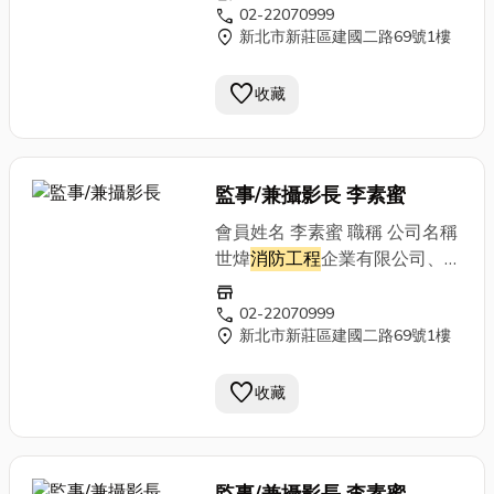
通訊地址 新北市三重區六張街
call
02-22070999
location_on
新北市新莊區建國二路69號1樓
259號4F 電話 (02)2971-5068
傳真 公司網址 E-MAIL
favorite
收藏
監事/兼攝影長 李素蜜
會員姓名 李素蜜 職稱 公司名稱
世煒
消防工程
企業有限公司、全
球
消防工程
(股)公司 營業項目
store
通訊地址 新北市三重區六張街
call
02-22070999
location_on
新北市新莊區建國二路69號1樓
259號4F 電話 (02)2971-5068
傳真 公司網址 E-MAIL
favorite
收藏