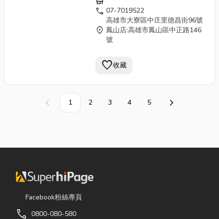
store
call
07-7019522
高雄市大寮區中庄里德昌街96號
location_on
鳳山店:高雄市鳳山區中正路146
號
favorite
收藏
1
2
3
4
5
上一頁
下一頁
Facebook粉絲專頁
call
0800-080-580