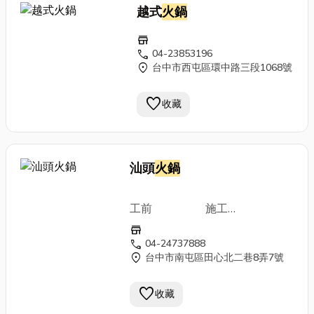
越式
火鍋
store
call
04-23853196
location_on
台中市西屯區環中路三段1068號
favorite
收藏
汕頭
火鍋
工前 施工
store
施工
call
04-24737888
location_on
台中市南屯區田心北二巷8弄7號
施工後
favorite
收藏