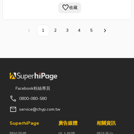
favorite
收藏
1
2
3
4
5
上一頁
下一頁
Facebook粉絲專頁
call
0800-080-580
mail
service@chyp.com.tw
SuperhiPage
廣告媒體
相關資訊
關於我們
線上媒體
簡訊平台