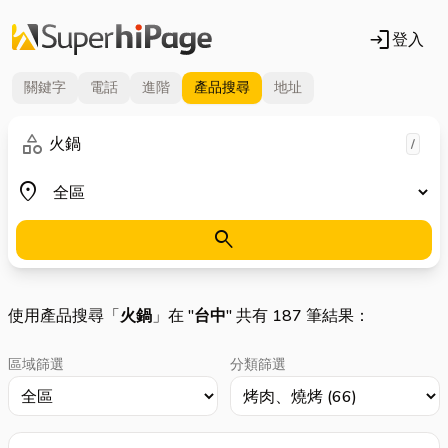
login
登入
關鍵字
電話
進階
產品
搜尋
地址
關鍵字
category
/
地區
place
search
使用產品搜尋「
火鍋
」在 "
台中
" 共有 187 筆結果：
區域篩選
分類篩選