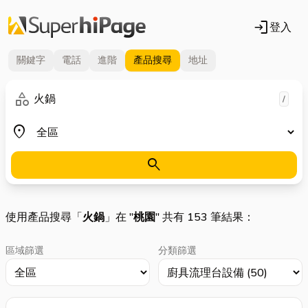
login
登入
關鍵字
電話
進階
產品
搜尋
地址
關鍵字
category
/
地區
place
search
使用產品搜尋「
火鍋
」在 "
桃園
" 共有 153 筆結果：
區域篩選
分類篩選