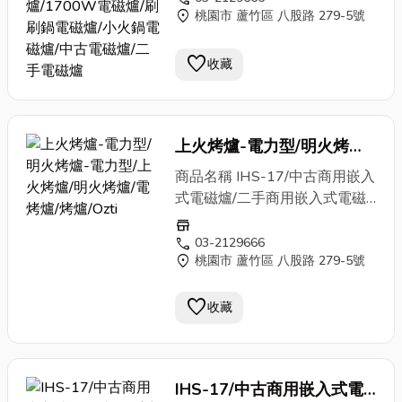
磁爐/刷刷鍋電磁爐/小
火鍋
壺、茶飲店 商品特色 電磁式加
location_on
刷鍋電磁爐/小
桃園市 蘆竹區 八股路 279-5號
火鍋
電磁爐/餐廳
電磁爐/中古電磁爐/二手電
熱，安全、節能。 火力強大，
設備/廚房設備/餐飲店設備/中央
磁爐
可取代瓦斯爐具。適用平底鍋。
廚房設備/開店設備/餐飲設備/飲
favorite
收藏
無瓦斯塞管或電熱管易損壞問
料店設備/飲料設備/創業設備/加
題，減少維修成本。 1500W屬
盟店設備/連鎖店設備/開店規劃/
於小火力，建議一爐僅供個人
開店整場建置/達人推薦 適用
（小
火鍋
、刷刷鍋、壽喜燒、臭
上火烤爐-電力型/明火烤爐-
客群 小
火鍋
、刷刷鍋、壽喜
臭鍋、個人鐵板煎盤、泡茶水
燒、臭臭鍋、鍋物、個人鐵板煎
電力型/上火烤爐/明火烤爐/
商品名稱 IHS-17/中古商用嵌入
壺）料理使用。 適用鍋具：平
盤、個人小
火鍋
店、小
火鍋
吃到
電烤爐/烤爐/Ozti 烤爐/
式電磁爐/二手商用嵌入式電磁
底鍋、無腳（鍋底可平貼爐
飽、小鍋火烤兩吃、複合式餐
爐/嵌入式單平電磁爐/單口IH爐/
ÖZTİRYAKİLER/OS 200
面）、鍋底平面直徑不小於
store
飲、創意料理、茶藝館泡茶水
單口電磁爐/1700W電磁爐/刷
call
03-2129666
8CM；鑄鐵材質、可導磁的不
壺、茶飲店 商品特色 電磁式加
location_on
桃園市 蘆竹區 八股路 279-5號
刷鍋電磁爐/小
火鍋
電磁爐/餐廳
鏽鋼材質、鐵鍋、彩色鍋、有註
熱，安全、節能。 火力強大，
設備/廚房設備/餐飲店設備/中央
明電磁爐適用的特製陶瓷鍋、有
可取代瓦斯爐具。適用平底鍋。
favorite
廚房設備/開店設備/餐飲設備/飲
收藏
註明電磁爐適用的特製玻璃鍋
無瓦斯塞管或電熱管易損壞問
料店設備/飲料設備/創業設備/加
等。 電磁爐沒有不挑鍋的，號
題，減少維修成本。 1700W
盟店設備/連鎖店設備/開店規劃/
稱不挑鍋的、不是陶瓷or玻璃面
對於個人鍋而言，算得上是強大
開店整場建置/達人推薦 適用
板、面板會發熱發光的…都是電
火力；對於4人共享的大鍋，可
IHS-17/中古商用嵌入式電
客群 小
火鍋
、刷刷鍋、壽喜
陶爐、電爐等假扮的假電磁爐，