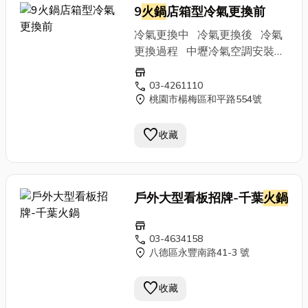
9
火鍋
店箱型冷氣更換前
冷氣更換中 冷氣更換後 冷氣
更換過程 中壢冷氣空調安裝買
賣/桃園冷氣維修保養箱型冷氣
store
維修/分離式冷氣更換/水冷式冰
call
03-4261110
location_on
桃園市楊梅區和平路554號
水機更換新舊二手中古冷氣買賣
批發/中壢二手冷氣空調出租冷
favorite
卻水塔/白鐵水塔/製冰機/冷凍冷
收藏
藏庫工程桃園/中壢/平鎮/觀音/
楊梅/龍潭/八德/台北/新北
戶外大型看板招牌-千葉
火鍋
store
call
03-4634158
location_on
八德區永豐南路41-3 號
favorite
收藏