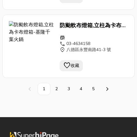
無瓦斯塞管或電熱管易損壞問
計，主機可下沉內嵌桌內夾層，
料店設備/飲料設備/創業設備/加
鏽鋼材質、鐵鍋、彩色鍋、有註
題，減少維修成本。 1700W
使
火鍋
不致過高、滾燙湯液外濺
盟店設備/連鎖店設備/開店規劃/
明電磁爐適用的特製陶瓷鍋、有
對於個人鍋而言，算得上是強大
傷人；分離式控制面板可嵌入桌
開店整場建置/達人推薦 適用
註明電磁爐適用的特製玻璃鍋
火力；對於4人共享的大鍋，可
防颱軟布燈箱,立柱為卡布燈
面或桌邊以便利操作，或根據需
客群 小
火鍋
、刷刷鍋、壽喜
等。 電磁爐沒有不挑鍋的，號
能火力稍弱，若非個人鍋店家，
求自行訂製餐桌或框體。 MIT
燒、臭臭鍋、鍋物、個人鐵板煎
箱-基隆千葉
火鍋
稱不挑鍋的、不是陶瓷or玻璃面
store
建議測試過火力再下單採購；最
台灣製造；中古品，協議保固。
盤、個人小
火鍋
店、小
火鍋
吃到
板、面板會發熱發光的…都是電
call
03-4634158
適用對象：小
火鍋
、刷刷鍋、壽
產品規格 型號 功率 規格(CM)
飽、小鍋火烤兩吃、複合式餐
location_on
八德區永豐南路41-3 號
陶爐、電爐等假扮的假電磁爐，
喜燒、臭臭鍋、個人鐵板煎盤、
電壓 IHS-17 1.7KW 玻璃面板
飲、創意料理、茶藝館泡茶水
高耗電、低熱效。 （鍋具適用
泡茶水壺等料理使用。 適用鍋
w25.2 / d25.5 / h0.38外框體
壺、茶飲店 商品特色 電磁式加
favorite
否，建議帶一只來測試，順便可
收藏
具：平底鍋、無腳（鍋底可平貼
(外殼)w31.6 / d33.8 / h6.2控制
熱，安全、節能。 火力強大，
以試試火力～）。 本商品有塑
爐面）、鍋底平面直徑不小於
盒安裝孔w12 / h5.8 單相
可取代瓦斯爐具。適用平底鍋。
膠外殼，控制面板採分離式設
8CM；鑄鐵材質、可導磁的不
220V60Hz
無瓦斯塞管或電熱管易損壞問
計，主機可下沉內嵌桌內夾層，
1
2
鏽鋼材質、鐵鍋、彩色鍋、有註
3
4
5
上一頁
下一頁
題，減少維修成本。 1700W
使
火鍋
不致過高、滾燙湯液外濺
明電磁爐適用的特製陶瓷鍋、有
對於個人鍋而言，算得上是強大
傷人；分離式控制面板可嵌入桌
註明電磁爐適用的特製玻璃鍋
火力；對於4人共享的大鍋，可
面或桌邊以便利操作，或根據需
等。 電磁爐沒有不挑鍋的，號
能火力稍弱，若非個人鍋店家，
求自行訂製餐桌或框體。 MIT
稱不挑鍋的、不是陶瓷or玻璃面
建議測試過火力再下單採購；最
台灣製造；中古品，協議保固。
板、面板會發熱發光的…都是電
適用對象：小
火鍋
、刷刷鍋、壽
產品規格 型號 功率 規格(CM)
陶爐、電爐等假扮的假電磁爐，
喜燒、臭臭鍋、個人鐵板煎盤、