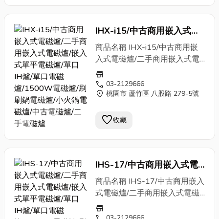
IHX-i15/中古商用嵌入式電
磁爐/二手商用嵌入式電磁
商品名稱 IHX-i15/中古商用嵌
爐/嵌入式單平電磁爐/單口
入式電磁爐/二手商用嵌入式電
磁爐/嵌入式單平電磁爐/單口IH
IH爐/單口電磁爐/1500W電
store
爐/單口電磁爐/1500W電磁爐/
call
03-2129666
磁爐/刷刷鍋電磁爐/小
火鍋
location_on
刷刷鍋電磁爐/小
桃園市 蘆竹區 八股路 279-5號
火鍋
電磁爐/餐
電磁爐/中古電磁爐/二手電
廳設備/廚房設備/餐飲店設備/中
磁爐
央廚房設備/開店設備/餐飲設備/
favorite
收藏
飲料店設備/飲料設備/創業設備/
加盟店設備/連鎖店設備/開店規
劃/開店整場建置/達人推薦 適
IHS-17/中古商用嵌入式電
用客群 小
火鍋
、刷刷鍋、壽喜
燒、臭臭鍋、鍋物、個人鐵板煎
磁爐/二手商用嵌入式電磁
商品名稱 IHS-17/中古商用嵌入
盤、個人小
火鍋
店、小
火鍋
吃到
爐/嵌入式單平電磁爐/單口
式電磁爐/二手商用嵌入式電磁
飽、小鍋火烤兩吃、複合式餐
爐/嵌入式單平電磁爐/單口IH爐/
IH爐/單口電磁爐/1700W電
store
飲、創意料理、茶藝館泡茶水
單口電磁爐/1700W電磁爐/刷
call
03-2129666