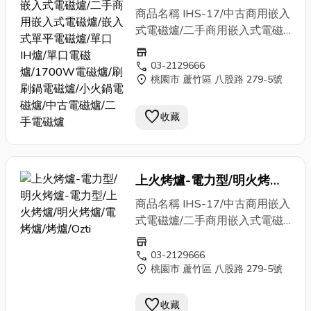
能火力稍弱，若非個人鍋店家，
燒、臭臭鍋、鍋物、個人鐵板煎
磁爐/二手商用嵌入式電磁
高耗電、低熱效。 （鍋具適用
商品名稱 IHS-17/中古商用嵌入
建議測試過火力再下單採購；最
盤、個人小
火鍋
店、小
火鍋
吃到
否，建議帶一只來測試，順便可
爐/嵌入式單平電磁爐/單口
式電磁爐/二手商用嵌入式電磁
適用對象：小
火鍋
、刷刷鍋、壽
飽、小鍋火烤兩吃、複合式餐
以試試火力～）。 本項系列商
爐/嵌入式單平電磁爐/單口IH爐/
IH爐/單口電磁爐/1700W電
喜燒、臭臭鍋、個人鐵板煎盤、
store
飲、創意料理、茶藝館泡茶水
品均無框體，可嵌入既有的工作
單口電磁爐/1700W電磁爐/刷
call
03-2129666
磁爐/刷刷鍋電磁爐/小
火鍋
泡茶水壺等料理使用。 適用鍋
壺、茶飲店 商品特色 電磁式加
台、攤車、餐桌、
火鍋
桌、吧
location_on
刷鍋電磁爐/小
桃園市 蘆竹區 八股路 279-5號
火鍋
電磁爐/餐廳
具：平底鍋、無腳（鍋底可平貼
電磁爐/中古電磁爐/二手電
熱，安全、節能。 火力強大，
台、廚具等檯面，改裝成隱形爐
設備/廚房設備/餐飲店設備/中央
爐面）、鍋底平面直徑不小於
磁爐
可取代瓦斯爐具。適用平底鍋。
具，或根據需求自行訂製框
廚房設備/開店設備/餐飲設備/飲
favorite
收藏
8CM；鑄鐵材質、可導磁的不
無瓦斯塞管或電熱管易損壞問
體。 MIT 台灣製造；中古品，
料店設備/飲料設備/創業設備/加
鏽鋼材質、鐵鍋、彩色鍋、有註
題，減少維修成本。 1700W
協議保固。 產品規格 型號 功
盟店設備/連鎖店設備/開店規劃/
明電磁爐適用的特製陶瓷鍋、有
對於個人鍋而言，算得上是強大
率 規格(CM) 電壓 IHX-i15
開店整場建置/達人推薦 適用
註明電磁爐適用的特製玻璃鍋
火力；對於4人共享的大鍋，可
1.5KW 詳細尺寸請參照上方圖
上火烤爐-電力型/明火烤爐-
客群 小
火鍋
、刷刷鍋、壽喜
等。 電磁爐沒有不挑鍋的，號
能火力稍弱，若非個人鍋店家，
面 單相220V6.8A
燒、臭臭鍋、鍋物、個人鐵板煎
電力型/上火烤爐/明火烤爐/
稱不挑鍋的、不是陶瓷or玻璃面
商品名稱 IHS-17/中古商用嵌入
建議測試過火力再下單採購；最
盤、個人小
火鍋
店、小
火鍋
吃到
板、面板會發熱發光的…都是電
電烤爐/烤爐/Ozti 烤爐/
式電磁爐/二手商用嵌入式電磁
適用對象：小
火鍋
、刷刷鍋、壽
飽、小鍋火烤兩吃、複合式餐
陶爐、電爐等假扮的假電磁爐，
爐/嵌入式單平電磁爐/單口IH爐/
ÖZTİRYAKİLER/OS 200
store
喜燒、臭臭鍋、個人鐵板煎盤、
飲、創意料理、茶藝館泡茶水
高耗電、低熱效。 （鍋具適用
單口電磁爐/1700W電磁爐/刷
call
03-2129666
泡茶水壺等料理使用。 適用鍋
壺、茶飲店 商品特色 電磁式加
否，建議帶一只來測試，順便可
location_on
桃園市 蘆竹區 八股路 279-5號
刷鍋電磁爐/小
火鍋
電磁爐/餐廳
具：平底鍋、無腳（鍋底可平貼
熱，安全、節能。 火力強大，
以試試火力～）。 本商品有塑
設備/廚房設備/餐飲店設備/中央
爐面）、鍋底平面直徑不小於
可取代瓦斯爐具。適用平底鍋。
膠外殼，控制面板採分離式設
favorite
廚房設備/開店設備/餐飲設備/飲
收藏
8CM；鑄鐵材質、可導磁的不