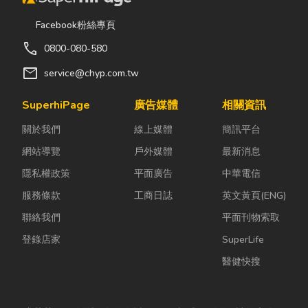
電壓 IHS-17 1.7KW 玻璃面板
高耗電、低熱效。 （鍋具適用
泡茶水壺等料理使用。 適用鍋
w25.2 / d25.5 / h0.38外框體
否，建議帶一只來測試，順便可
Facebook粉絲專頁
具：平底鍋、無腳（鍋底可平貼
(外殼)w31.6 / d33.8 / h6.2控制
以試試火力～）。 本商品有塑
call
爐面）、鍋底平面直徑不小於
0800-080-580
盒安裝孔w12 / h5.8 單相
膠外殼，控制面板採分離式設
8CM；鑄鐵材質、可導磁的不
220V60Hz
mail
service@chyp.com.tw
計，主機可下沉內嵌桌內夾層，
鏽鋼材質、鐵鍋、彩色鍋、有註
使
火鍋
不致過高、滾燙湯液外濺
明電磁爐適用的特製陶瓷鍋、有
SuperhiPage
廣告媒體
相關資訊
傷人；分離式控制面板可嵌入桌
註明電磁爐適用的特製玻璃鍋
面或桌邊以便利操作，或根據需
關於我們
線上媒體
簡訊平台
等。 電磁爐沒有不挑鍋的，號
求自行訂製餐桌或框體。 MIT
稱不挑鍋的、不是陶瓷or玻璃面
網站導覽
戶外媒體
最新消息
台灣製造；中古品，協議保固。
板、面板會發熱發光的…都是電
產品規格 型號 功率 規格(CM)
隱私權政策
平面廣告
中華電信
陶爐、電爐等假扮的假電磁爐，
電壓 IHS-17 1.7KW 玻璃面板
服務條款
工商日誌
英文黃頁(ENG)
高耗電、低熱效。 （鍋具適用
w25.2 / d25.5 / h0.38外框體
否，建議帶一只來測試，順便可
聯絡我們
平面刊物索取
(外殼)w31.6 / d33.8 / h6.2控制
以試試火力～）。 本商品有塑
盒安裝孔w12 / h5.8 單相
登錄店家
SuperLife
膠外殼，控制面板採分離式設
220V60Hz
醫健快搜
計，主機可下沉內嵌桌內夾層，
使
火鍋
不致過高、滾燙湯液外濺
傷人；分離式控制面板可嵌入桌