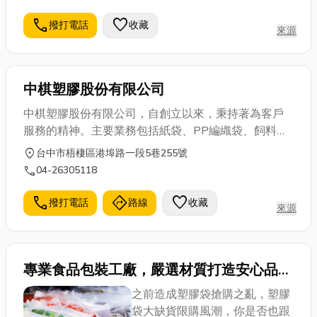
call
favorite
撥打電話
收藏
來源
中棋塑膠股份有限公司
中棋塑膠股份有限公司，自創立以來，秉持著為客戶
服務的精神。主要業務包括紙袋、PP編織袋、飼料
袋、米袋、PE袋、化工袋、太空袋、淋膜袋、包裝
location_on
台中市梧棲區港埠路一段5巷255號
布、麵粉袋、
環保袋
(歡迎合作內外銷)。品質保證，歡
call
04-26305118
迎洽詢04-26305118
call
directions
favorite
撥打電話
路線
收藏
來源
專業食品包裝工廠，嚴選材質打造安心品
質，打造專屬品牌食品包裝原料
之前造成塑膠袋搶購之亂，塑膠
袋大缺貨限購風潮，你是否也跟