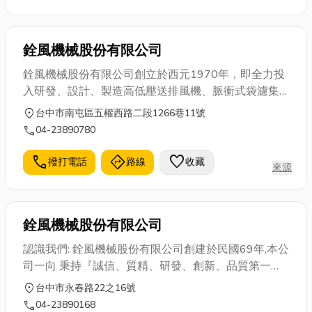
的服務。 產品種類包含： 各式PP板，文件夾(L夾)，
文件套，資料簿，多層內袋公文包（風琴夾），公文
袋，手提袋，收納盒，包裝盒… 提供公司標準化規格
銓風機械股份有限公司
或依客戶定製生產。廠區規模雖不大，但一直以來，
不斷研發並秉著嚴謹的品管以提升我們在業界的地
銓風機械股份有限公司創立於西元1970年，即全力投
位，至今已深獲好評。 在大家的支持下，杉元實業將
入研發、設計、製造高低壓送排風機、脈衝式袋濾集
不斷努力成長，為國內外客戶提供更有效率及多元化
塵機、填充噴霧洗滌塔、活性碳吸附塔、塗裝噴漆設
location_on
台中市南屯區五權西路二段1266巷11號
的服務。
備、焚化爐、空氣污染防治設備。從規劃、設計、製
call
04-23890780
造、安裝、檢測、到售後服務為客戶提供完整的服
務，專業設計能力及豐富的經驗，在業界享有極高的
call
directions
favorite
撥打電話
路線
收藏
來源
評價。並於西元1999年11月,通過ISO 9001認證。
銓風機械股份有限公司
認識我們: 銓風機械股份有限公司創建於民國69年,本公
司一向 秉持『誠信、質精、研發、創新、品質第一』
之經營 理念,亦為全體同仁共同努力的方向。並於西元
location_on
台中市永春路22之16號
1999 年11月,通過ISO 9001認證。
call
04-23890168