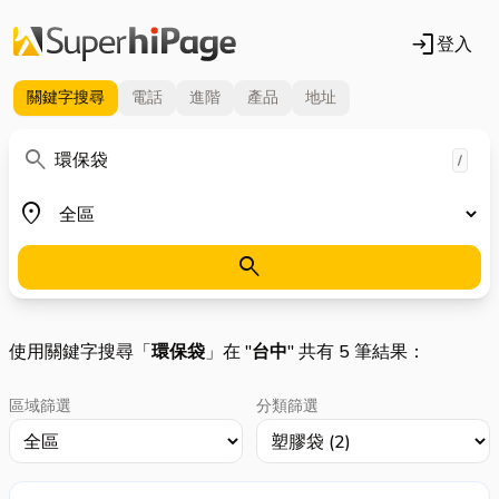
login
登入
關鍵字
搜尋
電話
進階
產品
地址
關鍵字
search
/
地區
place
search
使用關鍵字搜尋「
環保袋
」在 "
台中
" 共有 5 筆結果：
區域篩選
分類篩選