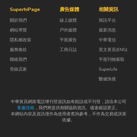
SuperhiPage
廣告媒體
相關資訊
關於我們
線上媒體
簡訊平台
網站導覽
戶外媒體
最新消息
隱私權政策
平面廣告
中華電信
服務條款
工商日誌
英文黃頁(ENG)
聯絡我們
平面刊物索取
登錄店家
SuperLife
醫健快搜
中華黃頁網路電話簿刊登資訊如有錯誤或不刊登，請洽本公司
客服信箱
，我們將提供相關協助資訊、儘速確認更正。
本網站內容及資訊僅作為使用者查詢參考，不作為交易或決策
依據。