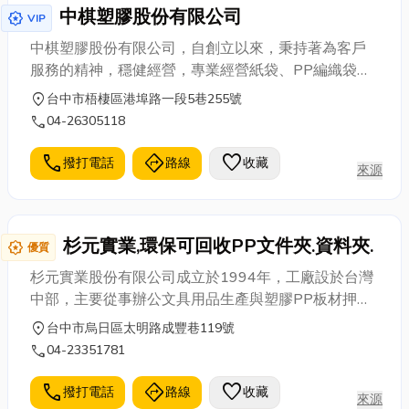
中棋塑膠股份有限公司
award_star
VIP
中棋塑膠股份有限公司，自創立以來，秉持著為客戶
服務的精神，穩健經營，專業經營紙袋、PP編織袋、
飼料袋、米袋、PE袋、化工袋、太空袋、淋膜袋、包
location_on
台中市梧棲區港埠路一段5巷255號
裝布、麵粉袋、
環保袋
，歡迎舊雨新知，合作內外
call
04-26305118
銷。
call
directions
favorite
撥打電話
路線
收藏
來源
杉元實業,環保可回收PP文件夾.資料夾.
award_star
優質
杉元實業股份有限公司成立於1994年，工廠設於台灣
中部，主要從事辦公文具用品生產與塑膠PP板材押出
及各式PP客製製品。 廠區規模雖不大，但一直以來，
location_on
台中市烏日區太明路成豐巷119號
不斷研發並秉著嚴謹的品管以提升我們在業界的地
call
04-23351781
位，至今已深獲好評，在大家的支持下，杉元實業將
不斷努力成長，為國內外客戶提供更有效率及多元化
call
directions
favorite
撥打電話
路線
收藏
來源