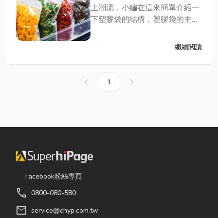
上潮流，小編在這來簡單介紹一
下塑膠袋的結構，塑膠袋的主要
原料是以塑膠粒（樹脂顆粒）為
基礎，經過加熱熔融、吹膜、印
繼續閱讀
刷、裁切、封口等製程加工成各
類塑膠袋。舉凡買菜使用或家用
垃圾袋及食品盛裝...
1
上一頁
下一頁
Facebook粉絲專頁
call
0800-080-580
mail
service@chyp.com.tw