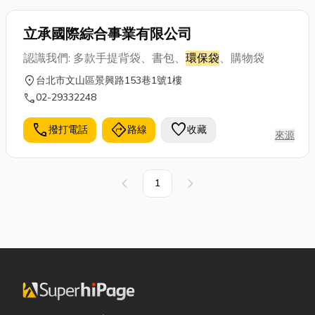
立承國際綜合事業有限公司
認識我們: 多款手提背袋、書包、
環保袋
、購物袋
location_on
台北市文山區景興路153巷1號1樓
call
02-29332248
call
directions
favorite
撥打電話
路線
收藏
來源
1
上一頁
下一頁