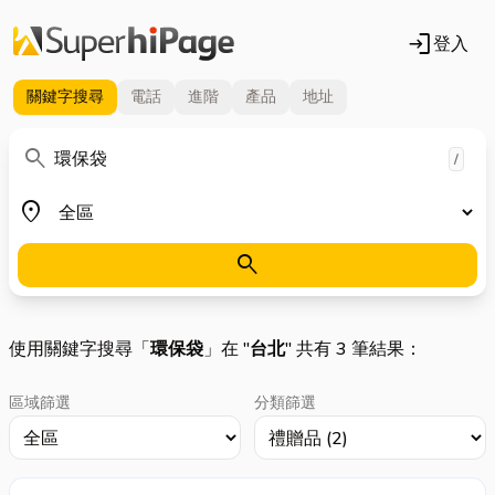
login
登入
關鍵字
搜尋
電話
進階
產品
地址
關鍵字
search
/
地區
place
search
使用關鍵字搜尋「
環保袋
」在 "
台北
" 共有 3 筆結果：
區域篩選
分類篩選