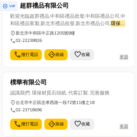
超群禮品有限公司
award_star
VIP
歡迎光臨超群禮品,中和區禮品批發,中和區禮品公司,中
和區禮品客製,新北市禮品批發,新北市禮品公司,
環保袋
,
書包客製,板橋區禮贈品公司,台北市禮品公司,不織布帆
location_on
新北市中和區中正路1205號8樓
布袋客製,造型筆批發,保溫瓶客製,保溫袋客製,
環保袋
客
call
02-22238826
制,保冷袋客製,御守客製化,御守客製少量,御守製作廠
商,壓克力御守客製,御守訂製, 客製化御守,‎專業客製化
call
directions
favorite
撥打電話
路線
收藏
來源
御守,御守 | 客製化禮品,女中御守，御守訂做客製化, 御
守批發零售客製化,大台北御守訂做,客製壓克力御守,客
製化幸福相伴御守, 開運御守,開運成功御守,中和御守客
樸華有限公司
製化……等等專屬於您的開
認識我們: 環保材質石頭紙, 代客訂製, 完善服務
location_on
台北市中正區忠孝西路一段72號11樓之18
call
02-23718696
call
directions
favorite
撥打電話
路線
收藏
來源