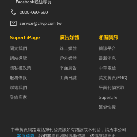
Facebook粉絲專頁
call
0800-080-580
mail
service@chyp.com.tw
SuperhiPage
廣告媒體
相關資訊
關於我們
線上媒體
簡訊平台
網站導覽
戶外媒體
最新消息
隱私權政策
平面廣告
中華電信
服務條款
工商日誌
英文黃頁(ENG)
聯絡我們
平面刊物索取
登錄店家
SuperLife
醫健快搜
中華黃頁網路電話簿刊登資訊如有錯誤或不刊登，請洽本公司
客服信箱
，我們將提供相關協助資訊、儘速確認更正。