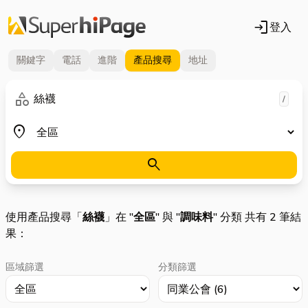
login
登入
關鍵字
電話
進階
產品
搜尋
地址
關鍵字
category
/
地區
place
search
使用產品搜尋「
絲襪
」在 "
全區
" 與 "
調味料
" 分類 共有 2 筆結
果：
區域篩選
分類篩選