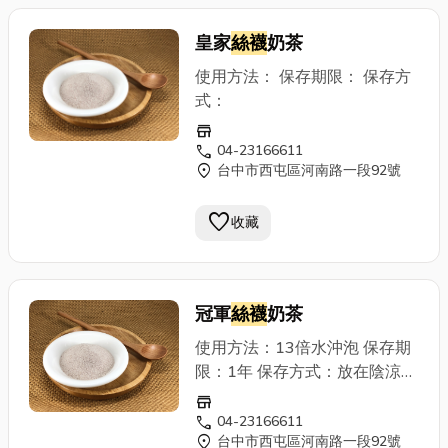
皇家
絲襪
奶茶
使用方法： 保存期限： 保存方
式：
store
call
04-23166611
location_on
台中市西屯區河南路一段92號
favorite
收藏
冠軍
絲襪
奶茶
使用方法：13倍水沖泡 保存期
限：1年 保存方式：放在陰涼乾
燥
store
call
04-23166611
location_on
台中市西屯區河南路一段92號