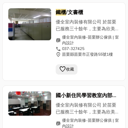
鐵櫃
/文書櫃
優全室內裝修有限公司 於苗栗
已服務三十餘年，主要為欣美辦
公家具苗栗縣的經銷商。並榮獲
優全室內裝修-苗栗辦公傢俱 | 室
store
共同供應契約「辦公桌椅、櫃及
內設計
call
037-327425
屏風」之特約廠商。並為內政部
location_on
苗栗縣苗栗市正發路55號1樓
營建署審驗合格之專業室內設計
暨施工廠商。歡迎苗栗公家機
favorite
收藏
關、鄉鎮公所、學校、公司民營
機構洽詢優惠方案 本公司不僅
擁有住商空間概念、3D規劃能
力並提供專業OA辦公傢俱商
國小新住民學習教室內部裝
品、系統櫥櫃客製化及住宅裝修
修
設計、施工 ，037-327425 專
優全室內裝修有限公司 於苗栗
業人員為您服務。 ✔ 室內設計
已服務三十餘年，主要為欣美辦
及施工、裝潢 商業空間 / 辦公
公家具苗栗縣的經銷商。並榮獲
優全室內裝修-苗栗辦公傢俱 | 室
store
空間 / 私人住宅 ✔ 系統傢俱 整
共同供應契約「辦公桌椅、櫃及
內設計