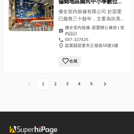
偏鄉地區國民中小學數位英
址：苗栗縣苗栗市正發路55號
品、系統櫥櫃客製化及住宅裝修
語學習教室計畫
服務專線：037-327425
設計、施工 ，037-327425 專
優全室內裝修有限公司 於苗栗
業人員為您服務。 ✔ 室內設計
已服務三十餘年，主要為欣美辦
及施工、裝潢 商業空間 / 辦公
公家具苗栗縣的經銷商。並榮獲
優全室內裝修-苗栗辦公傢俱 | 室
store
空間 / 私人住宅 ✔ 系統傢俱 整
共同供應契約「辦公桌椅、櫃及
內設計
體廚房 / 電視牆 / 儲物櫃 / 玄關
call
037-327425
屏風」之特約廠商。並為內政部
location_on
苗栗縣苗栗市正發路55號1樓
空間設計 / 電器櫃 ✔ OA辦公
營建署審驗合格之專業室內設計
空間及傢俱 辦公屏風 / 屏風桌
暨施工廠商。歡迎苗栗公家機
favorite
板 / 屏風網路、走線 / 會議桌椅
收藏
關、鄉鎮公所、學校、公司民營
組 / 主管辦公椅 / 職員辦公椅 /
機構洽詢優惠方案 本公司不僅
洽談桌椅 ✔ OA辦公傢俱相關
擁有住商空間概念、3D規劃能
產品 金庫 /
鐵櫃
、公文櫃 地
力並提供專業OA辦公傢俱商
1
2
3
4
5
上一頁
下一頁
址：苗栗縣苗栗市正發路55號
品、系統櫥櫃客製化及住宅裝修
服務專線：037-327425
設計、施工 ，037-327425 專
業人員為您服務。 ✔ 室內設計
及施工、裝潢 商業空間 / 辦公
空間 / 私人住宅 ✔ 系統傢俱 整
體廚房 / 電視牆 / 儲物櫃 / 玄關
空間設計 / 電器櫃 ✔ OA辦公