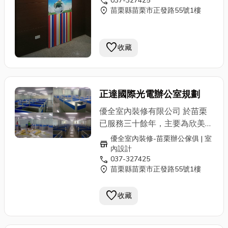
call
037-327425
空間設計 / 電器櫃 ✔ OA辦公
營建署審驗合格之專業室內設計
location_on
苗栗縣苗栗市正發路55號1樓
空間及傢俱 辦公屏風 / 屏風桌
暨施工廠商。歡迎苗栗公家機
板 / 屏風網路、走線 / 會議桌椅
關、鄉鎮公所、學校、公司民營
組 / 主管辦公椅 / 職員辦公椅 /
機構洽詢優惠方案 本公司不僅
favorite
收藏
洽談桌椅 ✔ OA辦公傢俱相關
擁有住商空間概念、3D規劃能
產品 金庫 /
鐵櫃
、公文櫃 地
力並提供專業OA辦公傢俱商
址：苗栗縣苗栗市正發路55號
品、系統櫥櫃客製化及住宅裝修
服務專線：037-327425
正達國際光電辦公室規劃
設計、施工 ，037-327425 專
業人員為您服務。 ✔ 室內設計
優全室內裝修有限公司 於苗栗
及施工、裝潢 商業空間 / 辦公
已服務三十餘年，主要為欣美辦
空間 / 私人住宅 ✔ 系統傢俱 整
公家具苗栗縣的經銷商。並榮獲
優全室內裝修-苗栗辦公傢俱 | 室
體廚房 / 電視牆 / 儲物櫃 / 玄關
store
共同供應契約「辦公桌椅、櫃及
內設計
空間設計 / 電器櫃 ✔ OA辦公
call
037-327425
屏風」之特約廠商。並為內政部
空間及傢俱 辦公屏風 / 屏風桌
location_on
苗栗縣苗栗市正發路55號1樓
營建署審驗合格之專業室內設計
板 / 屏風網路、走線 / 會議桌椅
暨施工廠商。歡迎苗栗公家機
組 / 主管辦公椅 / 職員辦公椅 /
favorite
收藏
關、鄉鎮公所、學校、公司民營
洽談桌椅 ✔ OA辦公傢俱相關
機構洽詢優惠方案 本公司不僅
產品 金庫 /
鐵櫃
、公文櫃 地
擁有住商空間概念、3D規劃能