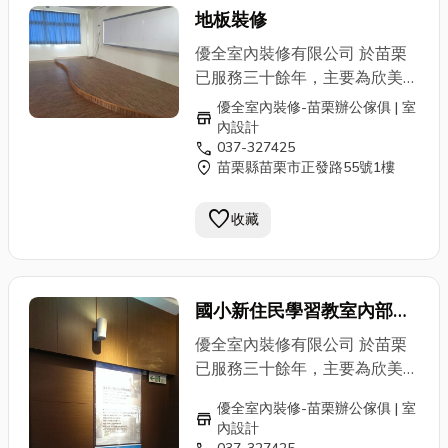
產品 金庫 /
鐵櫃
、公文櫃 地
力並提供專業OA辦公傢俱商
地板裝修
址：苗栗縣苗栗市正發路55號
品、系統櫥櫃客製化及住宅裝修
服務專線：037-327425
設計、施工 ，037-327425 專
優全室內裝修有限公司 於苗栗
業人員為您服務。 ✔ 室內設計
已服務三十餘年，主要為欣美辦
及施工、裝潢 商業空間 / 辦公
公家具苗栗縣的經銷商。並榮獲
優全室內裝修-苗栗辦公傢俱 | 室
store
空間 / 私人住宅 ✔ 系統傢俱 整
共同供應契約「辦公桌椅、櫃及
內設計
體廚房 / 電視牆 / 儲物櫃 / 玄關
call
037-327425
屏風」之特約廠商。並為內政部
location_on
苗栗縣苗栗市正發路55號1樓
空間設計 / 電器櫃 ✔ OA辦公
營建署審驗合格之專業室內設計
空間及傢俱 辦公屏風 / 屏風桌
暨施工廠商。歡迎苗栗公家機
favorite
板 / 屏風網路、走線 / 會議桌椅
收藏
關、鄉鎮公所、學校、公司民營
組 / 主管辦公椅 / 職員辦公椅 /
機構洽詢優惠方案 本公司不僅
洽談桌椅 ✔ OA辦公傢俱相關
擁有住商空間概念、3D規劃能
產品 金庫 /
鐵櫃
、公文櫃 地
力並提供專業OA辦公傢俱商
國小新住民學習教室內部裝
址：苗栗縣苗栗市正發路55號
品、系統櫥櫃客製化及住宅裝修
修
服務專線：037-327425
設計、施工 ，037-327425 專
優全室內裝修有限公司 於苗栗
業人員為您服務。 ✔ 室內設計
已服務三十餘年，主要為欣美辦
及施工、裝潢 商業空間 / 辦公
公家具苗栗縣的經銷商。並榮獲
優全室內裝修-苗栗辦公傢俱 | 室
空間 / 私人住宅 ✔ 系統傢俱 整
共同供應契約「辦公桌椅、櫃及
store
內設計
體廚房 / 電視牆 / 儲物櫃 / 玄關
屏風」之特約廠商。並為內政部