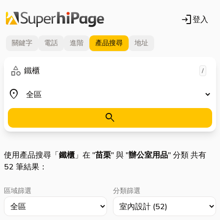
login
登入
關鍵字
電話
進階
產品
搜尋
地址
關鍵字
category
/
地區
place
search
使用產品搜尋「
鐵櫃
」在 "
苗栗
" 與 "
辦公室用品
" 分類 共有
52 筆結果：
區域篩選
分類篩選