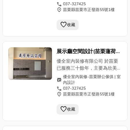
體廚房 / 電視牆 / 儲物櫃 / 玄關
call
037-327425
屏風」之特約廠商。並為內政部
location_on
苗栗縣苗栗市正發路55號1樓
空間設計 / 電器櫃 ✔ OA辦公
營建署審驗合格之專業室內設計
空間及傢俱 辦公屏風 / 屏風桌
暨施工廠商。歡迎苗栗公家機
favorite
板 / 屏風網路、走線 / 會議桌椅
收藏
關、鄉鎮公所、學校、公司民營
組 / 主管辦公椅 / 職員辦公椅 /
機構洽詢優惠方案 本公司不僅
洽談桌椅 ✔ OA辦公傢俱相關
擁有住商空間概念、3D規劃能
產品 金庫 /
鐵櫃
、公文櫃 地
力並提供專業OA辦公傢俱商
展示廳空間設計(苗栗蓮荷藝
址：苗栗縣苗栗市正發路55號
品、系統櫥櫃客製化及住宅裝修
文空間)
服務專線：037-327425
設計、施工 ，037-327425 專
優全室內裝修有限公司 於苗栗
業人員為您服務。 ✔ 室內設計
已服務三十餘年，主要為欣美辦
及施工、裝潢 商業空間 / 辦公
公家具苗栗縣的經銷商。並榮獲
優全室內裝修-苗栗辦公傢俱 | 室
store
空間 / 私人住宅 ✔ 系統傢俱 整
共同供應契約「辦公桌椅、櫃及
內設計
體廚房 / 電視牆 / 儲物櫃 / 玄關
call
037-327425
屏風」之特約廠商。並為內政部
location_on
苗栗縣苗栗市正發路55號1樓
空間設計 / 電器櫃 ✔ OA辦公
營建署審驗合格之專業室內設計
空間及傢俱 辦公屏風 / 屏風桌
暨施工廠商。歡迎苗栗公家機
favorite
板 / 屏風網路、走線 / 會議桌椅
收藏
關、鄉鎮公所、學校、公司民營
組 / 主管辦公椅 / 職員辦公椅 /
機構洽詢優惠方案 本公司不僅
洽談桌椅 ✔ OA辦公傢俱相關
擁有住商空間概念、3D規劃能