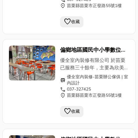
屏風」之特約廠商。並為內政部
location_on
苗栗縣苗栗市正發路55號1樓
空間設計 / 電器櫃 ✔ OA辦公
營建署審驗合格之專業室內設計
空間及傢俱 辦公屏風 / 屏風桌
暨施工廠商。歡迎苗栗公家機
favorite
板 / 屏風網路、走線 / 會議桌椅
收藏
關、鄉鎮公所、學校、公司民營
組 / 主管辦公椅 / 職員辦公椅 /
機構洽詢優惠方案 本公司不僅
洽談桌椅 ✔ OA辦公傢俱相關
擁有住商空間概念、3D規劃能
產品 金庫 /
鐵櫃
、公文櫃 地
力並提供專業OA辦公傢俱商
偏鄉地區國民中小學數位英
址：苗栗縣苗栗市正發路55號
品、系統櫥櫃客製化及住宅裝修
語學習教室計畫
服務專線：037-327425
設計、施工 ，037-327425 專
優全室內裝修有限公司 於苗栗
業人員為您服務。 ✔ 室內設計
已服務三十餘年，主要為欣美辦
及施工、裝潢 商業空間 / 辦公
公家具苗栗縣的經銷商。並榮獲
優全室內裝修-苗栗辦公傢俱 | 室
store
空間 / 私人住宅 ✔ 系統傢俱 整
共同供應契約「辦公桌椅、櫃及
內設計
體廚房 / 電視牆 / 儲物櫃 / 玄關
call
037-327425
屏風」之特約廠商。並為內政部
location_on
苗栗縣苗栗市正發路55號1樓
空間設計 / 電器櫃 ✔ OA辦公
營建署審驗合格之專業室內設計
空間及傢俱 辦公屏風 / 屏風桌
暨施工廠商。歡迎苗栗公家機
favorite
板 / 屏風網路、走線 / 會議桌椅
收藏
關、鄉鎮公所、學校、公司民營
組 / 主管辦公椅 / 職員辦公椅 /
機構洽詢優惠方案 本公司不僅
洽談桌椅 ✔ OA辦公傢俱相關
擁有住商空間概念、3D規劃能
產品 金庫 /
鐵櫃
、公文櫃 地
力並提供專業OA辦公傢俱商