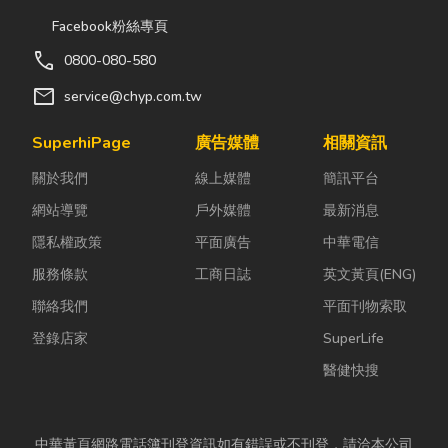
空間及傢俱 辦公屏風 / 屏風桌
Facebook粉絲專頁
板 / 屏風網路、走線 / 會議桌椅
call
0800-080-580
組 / 主管辦公椅 / 職員辦公椅 /
mail
洽談桌椅 ✔ OA辦公傢俱相關
service@chyp.com.tw
產品 金庫 /
鐵櫃
、公文櫃 地
SuperhiPage
廣告媒體
相關資訊
址：苗栗縣苗栗市正發路55號
服務專線：037-327425
關於我們
線上媒體
簡訊平台
網站導覽
戶外媒體
最新消息
隱私權政策
平面廣告
中華電信
服務條款
工商日誌
英文黃頁(ENG)
聯絡我們
平面刊物索取
登錄店家
SuperLife
醫健快搜
中華黃頁網路電話簿刊登資訊如有錯誤或不刊登，請洽本公司