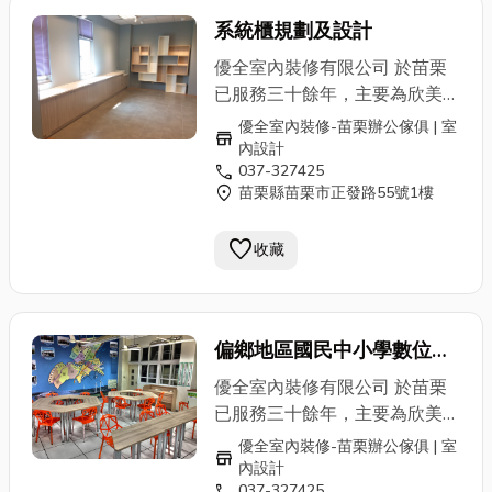
址：苗栗縣苗栗市正發路55號
力並提供專業OA辦公傢俱商
服務專線：037-327425
系統櫃規劃及設計
品、系統櫥櫃客製化及住宅裝修
設計、施工 ，037-327425 專
優全室內裝修有限公司 於苗栗
業人員為您服務。 ✔ 室內設計
已服務三十餘年，主要為欣美辦
及施工、裝潢 商業空間 / 辦公
公家具苗栗縣的經銷商。並榮獲
優全室內裝修-苗栗辦公傢俱 | 室
store
空間 / 私人住宅 ✔ 系統傢俱 整
共同供應契約「辦公桌椅、櫃及
內設計
體廚房 / 電視牆 / 儲物櫃 / 玄關
call
037-327425
屏風」之特約廠商。並為內政部
location_on
苗栗縣苗栗市正發路55號1樓
空間設計 / 電器櫃 ✔ OA辦公
營建署審驗合格之專業室內設計
空間及傢俱 辦公屏風 / 屏風桌
暨施工廠商。歡迎苗栗公家機
favorite
板 / 屏風網路、走線 / 會議桌椅
收藏
關、鄉鎮公所、學校、公司民營
組 / 主管辦公椅 / 職員辦公椅 /
機構洽詢優惠方案 本公司不僅
洽談桌椅 ✔ OA辦公傢俱相關
擁有住商空間概念、3D規劃能
產品 金庫 /
鐵櫃
、公文櫃 地
力並提供專業OA辦公傢俱商
偏鄉地區國民中小學數位英
址：苗栗縣苗栗市正發路55號
品、系統櫥櫃客製化及住宅裝修
語學習教室計畫
服務專線：037-327425
設計、施工 ，037-327425 專
優全室內裝修有限公司 於苗栗
業人員為您服務。 ✔ 室內設計
已服務三十餘年，主要為欣美辦
及施工、裝潢 商業空間 / 辦公
公家具苗栗縣的經銷商。並榮獲
優全室內裝修-苗栗辦公傢俱 | 室
store
空間 / 私人住宅 ✔ 系統傢俱 整
共同供應契約「辦公桌椅、櫃及
內設計
體廚房 / 電視牆 / 儲物櫃 / 玄關
call
037-327425