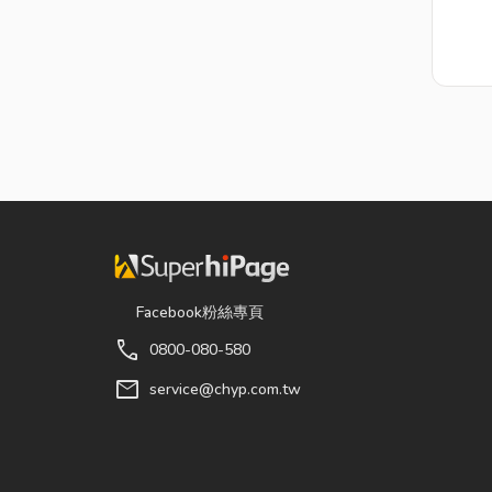
Facebook粉絲專頁
call
0800-080-580
mail
service@chyp.com.tw