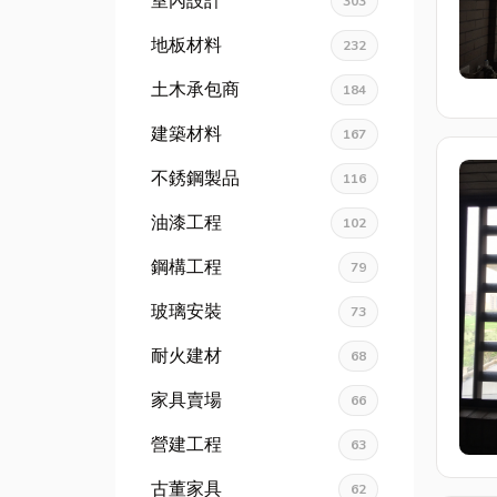
室內設計
303
地板材料
232
土木承包商
184
建築材料
167
不銹鋼製品
116
油漆工程
102
鋼構工程
79
玻璃安裝
73
耐火建材
68
家具賣場
66
營建工程
63
古董家具
62