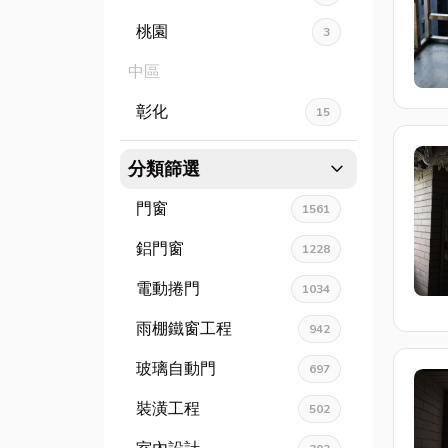
桃園
3
中區
彰化
15
expand_more
分類篩選
門窗
1561
鋁門窗
1228
電動捲門
1034
雨棚鐵窗工程
942
玻璃自動門
697
裝潢工程
502