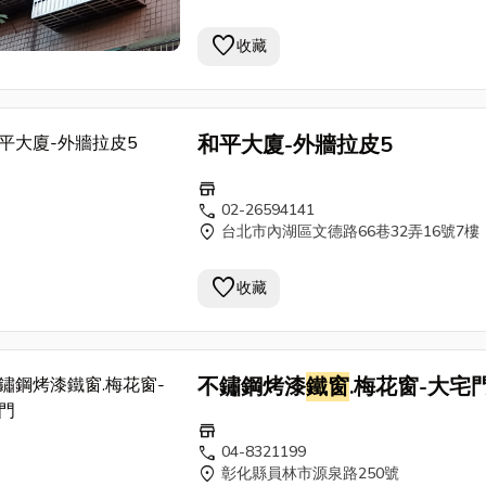
favorite
收藏
和平大廈-外牆拉皮5
store
call
02-26594141
location_on
台北市內湖區文德路66巷32弄16號7樓
favorite
收藏
不鏽鋼烤漆
鐵窗
.梅花窗-大宅
store
call
04-8321199
location_on
彰化縣員林市源泉路250號