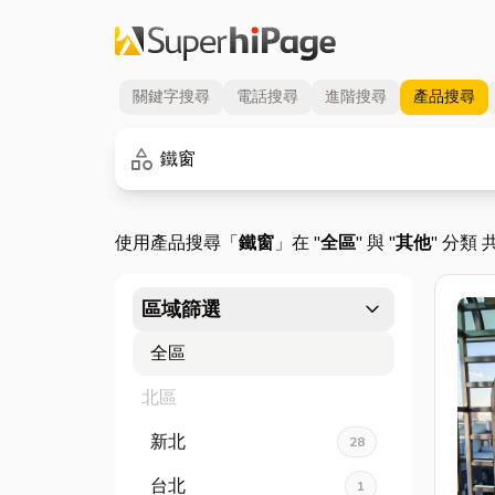
關鍵字
搜尋
電話
搜尋
進階
搜尋
產品
搜尋
關鍵字
category
使用產品搜尋「
鐵窗
」在 "
全區
" 與 "
其他
" 分類 
expand_more
區域篩選
全區
北區
新北
28
台北
1