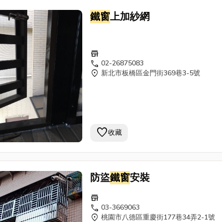
鐵窗
上加紗網
store
call
02-26875083
location_on
新北市板橋區金門街369巷3-5號
favorite
收藏
防盜
鐵窗
安裝
store
call
03-3669063
location_on
桃園市八德區重慶街177巷34弄2-1號