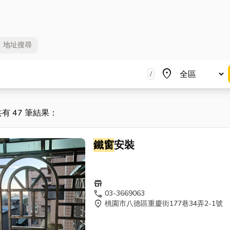
地址
搜尋
地區
place
/
共有 47 筆結果：
鐵窗
安裝
store
call
03-3669063
location_on
桃園市八德區重慶街177巷34弄2-1號