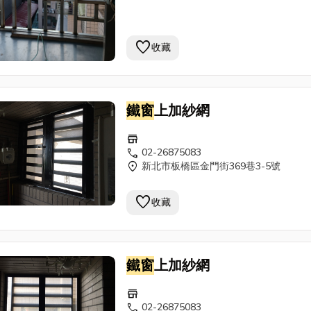
favorite
收藏
鐵窗
上加紗網
store
call
02-26875083
location_on
新北市板橋區金門街369巷3-5號
favorite
收藏
鐵窗
上加紗網
store
call
02-26875083