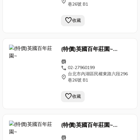
location_on
巷26號 B1
favorite
收藏
(特價)英國百年莊園~
Antique 刷色 手工 鍛
鐵窗
store
花 門片 老門 古董門caa1
call
02-27960199
台北市內湖區民權東路六段296
location_on
巷26號 B1
favorite
收藏
(特價)英國百年莊園~
Antique 刷色 手工 鍛
鐵窗
store