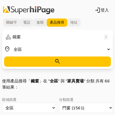
login
登入
關鍵字
電話
進階
產品
搜尋
地址
關鍵字
category
/
地區
place
search
使用產品搜尋「
鐵窗
」在 "
全區
" 與 "
家具賣場
" 分類 共有 66
筆結果：
區域篩選
分類篩選