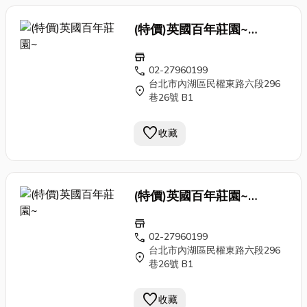
(特價)英國百年莊園~
Antique 刷色 手工 鍛
鐵窗
store
花 門片 老門 古董門caa1
call
02-27960199
台北市內湖區民權東路六段296
location_on
巷26號 B1
favorite
收藏
(特價)英國百年莊園~
Antique 刷色 手工 鍛
鐵窗
store
花 門片 老門 古董門caa1
call
02-27960199
台北市內湖區民權東路六段296
location_on
巷26號 B1
favorite
收藏