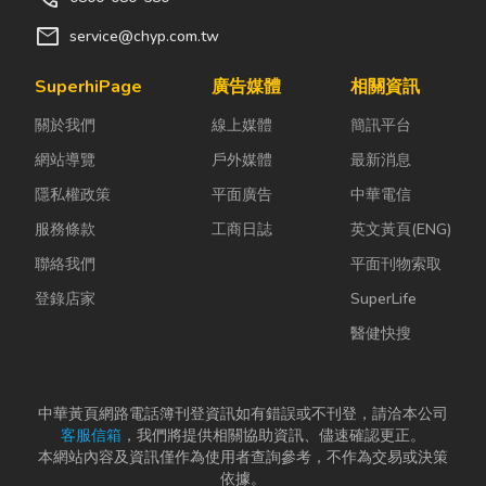
mail
service@chyp.com.tw
SuperhiPage
廣告媒體
相關資訊
關於我們
線上媒體
簡訊平台
網站導覽
戶外媒體
最新消息
隱私權政策
平面廣告
中華電信
服務條款
工商日誌
英文黃頁(ENG)
聯絡我們
平面刊物索取
登錄店家
SuperLife
醫健快搜
中華黃頁網路電話簿刊登資訊如有錯誤或不刊登，請洽本公司
客服信箱
，我們將提供相關協助資訊、儘速確認更正。
本網站內容及資訊僅作為使用者查詢參考，不作為交易或決策
依據。