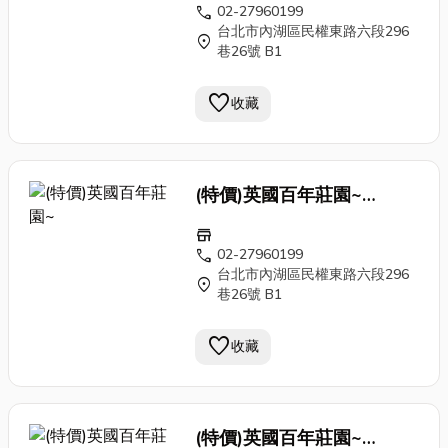
花 門片 老門 古董門caa1
call
02-27960199
台北市內湖區民權東路六段296
location_on
巷26號 B1
favorite
收藏
(特價)英國百年莊園~
Antique 刷色 手工 鍛
鐵窗
store
花 門片 老門 古董門caa1
call
02-27960199
台北市內湖區民權東路六段296
location_on
巷26號 B1
favorite
收藏
(特價)英國百年莊園~