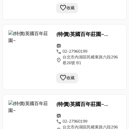
favorite
收藏
(特價)英國百年莊園~
Antique 刷色 手工 鍛
鐵窗
store
花 門片 老門 古董門caa1
call
02-27960199
台北市內湖區民權東路六段296
location_on
巷26號 B1
favorite
收藏
(特價)英國百年莊園~
Antique 刷色 手工 鍛
鐵窗
store
花 門片 老門 古董門caa1
call
02-27960199
台北市內湖區民權東路六段296