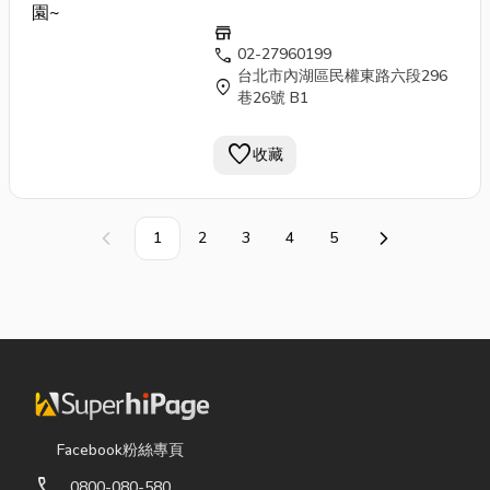
Antique 刷色 手工 鍛
鐵窗
store
花 門片 老門 古董門caa1
call
02-27960199
台北市內湖區民權東路六段296
location_on
巷26號 B1
favorite
收藏
1
2
3
4
5
上一頁
下一頁
Facebook粉絲專頁
call
0800-080-580