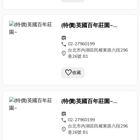
(特價)英國百年莊園~
Antique 刷色 手工 鍛
鐵窗
store
花 門片 老門 古董門caa1
call
02-27960199
台北市內湖區民權東路六段296
location_on
巷26號 B1
favorite
收藏
(特價)英國百年莊園~
Antique 刷色 手工 鍛
鐵窗
store
花 門片 老門 古董門caa1
call
02-27960199
台北市內湖區民權東路六段296
location_on
巷26號 B1