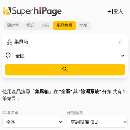
login
登入
關鍵字
電話
進階
產品
搜尋
地址
關鍵字
category
/
地區
place
search
使用產品搜尋「
集風箱
」在 "
全區
" 與 "
除濕系統
" 分類 共有 2
筆結果：
區域篩選
分類篩選