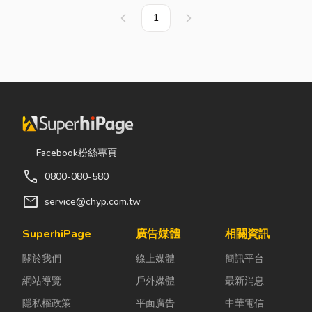
1
上一頁
下一頁
Facebook粉絲專頁
call
0800-080-580
mail
service@chyp.com.tw
SuperhiPage
廣告媒體
相關資訊
關於我們
線上媒體
簡訊平台
網站導覽
戶外媒體
最新消息
隱私權政策
平面廣告
中華電信