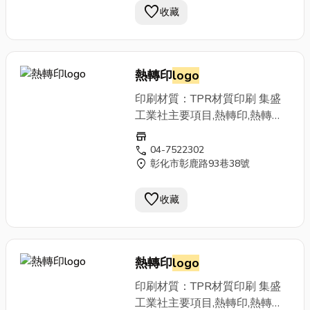
favorite
收藏
熱轉印
logo
印刷材質：TPR材質印刷 集盛
工業社主要項目,熱轉印,熱轉印
紙,轉印紙,熱轉印馬克杯,塑膠熱
store
轉印,木材熱轉印,塑膠湯匙熱轉
call
04-7522302
location_on
彰化市彰鹿路93巷38號
印,熱轉印膜,彰化熱轉印,台中熱
轉印。
favorite
收藏
熱轉印
logo
印刷材質：TPR材質印刷 集盛
工業社主要項目,熱轉印,熱轉印