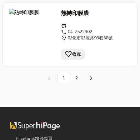
熱轉印膜膜
store
call
04-7522302
location_on
彰化市彰鹿路93巷38號
favorite
收藏
1
2
上一頁
下一頁
Facebook粉絲專頁