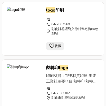
logo
印刷
store
call
04-7867560
彰化縣花壇鄉文德村宏宅街80巷
location_on
25號
favorite
收藏
熱轉印
logo
印刷材質：TPR材質印刷 集盛
工業社主要項目,熱轉印,熱轉印
紙,轉印紙,熱轉印馬克杯,塑膠熱
store
轉印,木材熱轉印,塑膠湯匙熱轉
call
04-7522302
location_on
彰化市彰鹿路93巷38號
印,熱轉印膜,彰化熱轉印,台中熱
轉印。