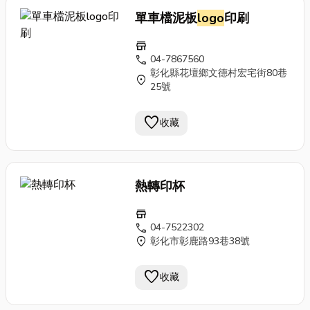
單車檔泥板
logo
印刷
store
call
04-7867560
彰化縣花壇鄉文德村宏宅街80巷
location_on
25號
favorite
收藏
熱轉印杯
store
call
04-7522302
location_on
彰化市彰鹿路93巷38號
favorite
收藏