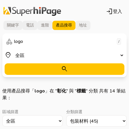
login
登入
關鍵字
電話
進階
產品
搜尋
地址
關鍵字
category
/
地區
place
search
使用產品搜尋「
logo
」在 "
彰化
" 與 "
標籤
" 分類 共有 14 筆結
果：
區域篩選
分類篩選