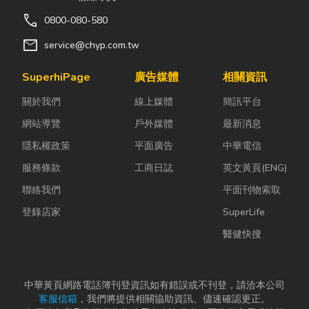
call
0800-080-580
mail
service@chyp.com.tw
SuperhiPage
廣告媒體
相關資訊
關於我們
線上媒體
簡訊平台
網站導覽
戶外媒體
最新消息
隱私權政策
平面廣告
中華電信
服務條款
工商日誌
英文黃頁(ENG)
聯絡我們
平面刊物索取
登錄店家
SuperLife
醫健快搜
中華黃頁網路電話簿刊登資訊如有錯誤或不刊登，請洽本公司
客服信箱
，我們將提供相關協助資訊、儘速確認更正。