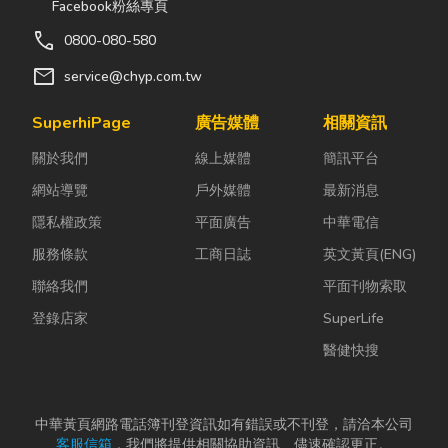
Facebook粉絲專頁
電式磁鐵工作燈,LED燈,尚光牌,
call
0800-080-580
燈具,LED頭燈
mail
service@chyp.com.tw
SuperhiPage
廣告媒體
相關資訊
關於我們
線上媒體
簡訊平台
網站導覽
戶外媒體
最新消息
隱私權政策
平面廣告
中華電信
服務條款
工商日誌
英文黃頁(ENG)
聯絡我們
平面刊物索取
登錄店家
SuperLife
醫健快搜
中華黃頁網路電話簿刊登資訊如有錯誤或不刊登，請洽本公司
客服信箱
，我們將提供相關協助資訊、儘速確認更正。