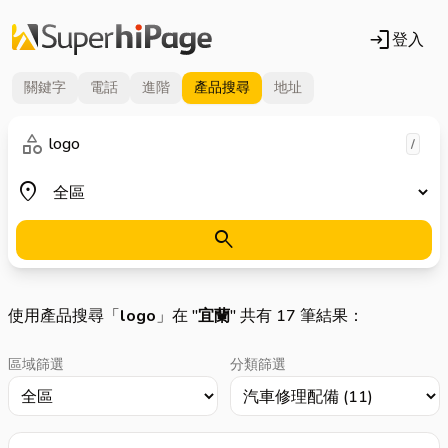
login
登入
關鍵字
電話
進階
產品
搜尋
地址
關鍵字
category
/
地區
place
search
使用產品搜尋「
logo
」在 "
宜蘭
" 共有 17 筆結果：
區域篩選
分類篩選