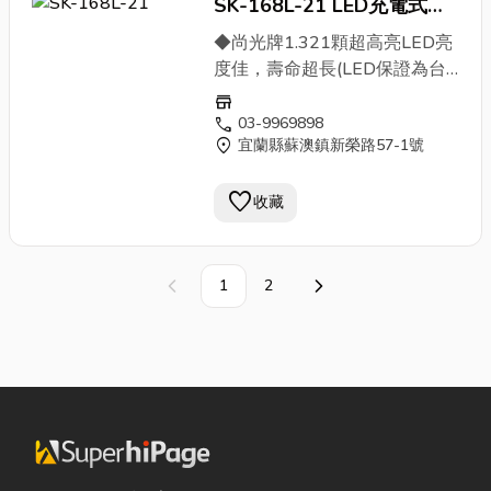
SK-168L-21 LED充電式磁
加您使用的時間。 ◆競爭特
點：品質優良,交貨迅速,接受獨
鐵工作燈
◆尚光牌1.321顆超高亮LED亮
特設計或
LOGO
,多樣設計,接受
度佳，壽命超長(LED保證為台
小額訂單,接受原廠委託設計製
灣製造高等及產品)，超省電，
store
造 ODM,接受原廠委託代工製造
使用時間超過10小時。2.電池
call
03-9969898
OEM ◆關鍵字：尚光牌LED 鋰
location_on
宜蘭縣蘇澳鎮新榮路57-1號
採用第一品牌 (YUASA 湯淺電
電池充電頭燈,LED燈,尚光牌,燈
池)，可重複充放電500次已
具,LED頭燈
favorite
上，品質有保障。3.附有強力磁
收藏
鐵方便吸附於車體，或任何鐵質
機具更便利您的工作。4.小頭及
灣管設計專為小空間及小縫隙設
1
2
上一頁
下一頁
計。5.特殊前方透明蓋可更換設
計，可避免前蓋汙損而光線無法
透視的缺點。 ◆競爭特點：品
質優良,交貨迅速,接受獨特設計
或
LOGO
,多樣設計,接受小額訂
單,接受原廠委託設計製造
ODM,接受原廠委託代工製造
OEM ◆關鍵字：尚光牌LED充