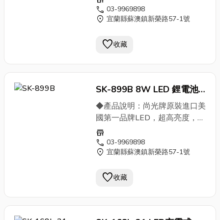
廠高品質亮度2. 使用時間約：
call
03-9969898
location_on
宜蘭縣蘇澳鎮新榮路57-1號
單顆電池全量約: 2.5小時／雙顆
電池半亮約: 5小時3. 重量：
favorite
150g（不含電池）4. 電池：
收藏
3.7V/260mz原鋰離電池5. 亮
度：850流明6. 附全自動雙槽充
電器7. 附：專利安全帽掛鉤四
SK-899B 8W LED 鋰電池
支及頭燈固定魔鬼氈 ◆競爭特
點：品質優良,接受獨特設計或
充電頭燈
◆產品說明：尚光牌原裝進口美
LOGO
,接受原廠委託代工製造
國第一品牌LED，超高亮度，及
OEM ◆關鍵字：尚光牌安全
高品質搭配特殊光學反射鏡面，
store
帽頭燈,工作頭燈,LED 工作燈,專
照射距離超越200米，加深反射
call
03-9969898
業照明燈,特殊場所工作燈
location_on
宜蘭縣蘇澳鎮新榮路57-1號
鏡面罩設距離超遠，且周邊餘光
效果特佳，讓您在一片漆黑的野
favorite
地環境中看得更遠更清楚且更安
收藏
全，兩段式強弱開關設計，可隨
環境需求作切換改變亮度讓您操
作更順心，雙顆電池設計，可增