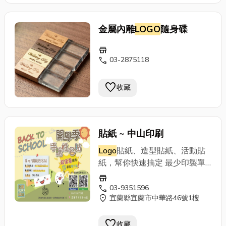
繪請連絡我們，我們會有專人服
務為您解答及報價。 李學輝｜
飛鴿藝術彩繪3D彩繪,牆壁彩繪,
金屬內雕
LOGO
隨身碟
民宿彩繪,隱形壁畫,地景彩繪,3D
store
立體地畫 電話 : LINE-ID：
call
03-2875118
Li5228 / 0935-161555 住址
: 高雄市鳳山區凱旋路317巷16
favorite
收藏
號6樓
貼紙 ~ 中山印刷
Logo
貼紙、造型貼紙、活動貼
紙，幫你快速搞定 最少印製單
位：1大張 印製時間：3~5個工
store
作天(少量可當天取件) 可選樣
call
03-9351596
location_on
宜蘭縣宜蘭市中華路46號1樓
式： 白銅貼紙上光上霧、珠光
貼紙上光上霧、PET銅版貼紙上
favorite
光上霧、可再貼紙、標籤貼紙
收藏