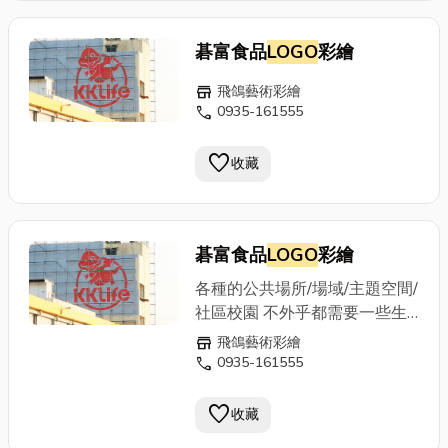
碁富食品
LOGO
彩繪
store
飛鴿藝術彩繪
call
0935-161555
favorite
收藏
碁富食品
LOGO
彩繪
各種的公共場所/場域/主題空間/
社區校園 不外乎都需要一些生
命來呈現公司的品牌理念及象徵
store
飛鴿藝術彩繪
透過彩繪更能強調出特有的風格
call
0935-161555
隨著客戶的要求而設計出不一樣
的彩繪 讓工作場所增添了更不
favorite
收藏
一樣的氣氛呢 如有牆面想要彩