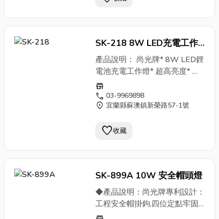
我們有40年以上專業經驗， 帶
給您快速優質的品質與服務，各
式數位與印刷種類繁多， 歡迎
SK-218 8W LED充電工作
詢問喔
燈
產品說明： 尚光牌* 8W LED鋰
電池充電工作燈* 超高亮度* 鋁
合金筒身材質設計* 金屬彎管便
store
於操作* 底部附強力磁鐵競爭特
call
03-9969898
location_on
宜蘭縣蘇澳鎮新榮路57-1號
點： 品質優良,交貨迅速,接受獨
特設計或
LOGO
,多樣設計,接受
favorite
小額訂單,接受原廠委託設計製
收藏
造 ODM,接受原廠委託代工製造
OEM關鍵字： 尚光牌8W LED
充電工作燈,LED燈,尚光牌,燈
SK-899A 10W 安全帽頭燈
具,LED頭燈
◆產品說明：尚光牌專利設計：
工程安全帽掛鉤,四位定點牢固
不鬆脫1. 光源：LED採用美國原
store