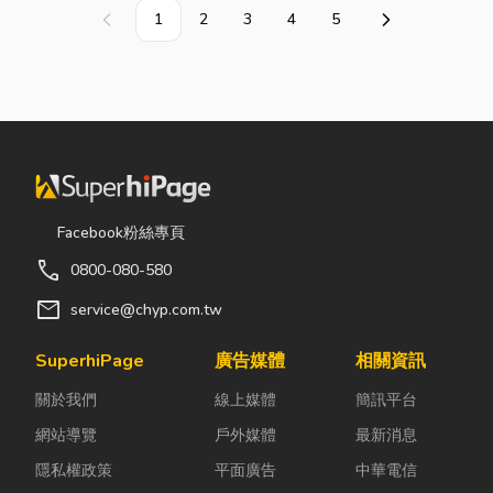
1
2
3
4
5
上一頁
下一頁
Facebook粉絲專頁
call
0800-080-580
mail
service@chyp.com.tw
SuperhiPage
廣告媒體
相關資訊
關於我們
線上媒體
簡訊平台
網站導覽
戶外媒體
最新消息
隱私權政策
平面廣告
中華電信