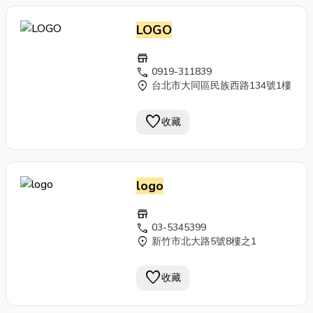
LOGO
store
call
0919-311839
location_on
台北市大同區民族西路134號1樓
favorite
收藏
logo
store
call
03-5345399
location_on
新竹市北大路5號8樓之1
favorite
收藏