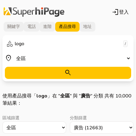
login
登入
關鍵字
電話
進階
產品
搜尋
地址
關鍵字
category
/
地區
place
search
使用產品搜尋「
logo
」在 "
全區
" 與 "
廣告
" 分類 共有 10,000
筆結果：
區域篩選
分類篩選