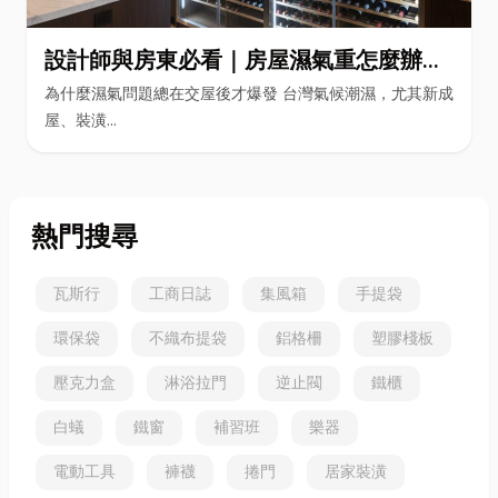
設計師與房東必看｜房屋濕氣重怎麼辦？
全屋除濕機＋全熱交換器整合安裝|提升居
為什麼濕氣問題總在交屋後才爆發 台灣氣候潮濕，尤其新成
住品質與續租率
屋、裝潢...
熱門搜尋
瓦斯行
工商日誌
集風箱
手提袋
環保袋
不織布提袋
鋁格柵
塑膠棧板
壓克力盒
淋浴拉門
逆止閥
鐵櫃
白蟻
鐵窗
補習班
樂器
電動工具
褲襪
捲門
居家裝潢