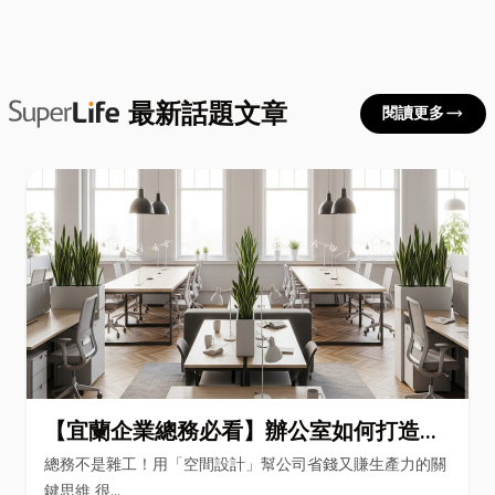
最新話題文章
trending_flat
閱讀更多
【宜蘭企業總務必看】辦公室如何打造高
效能職場？從辦公桌椅、系統屏風到空間
總務不是雜工！用「空間設計」幫公司省錢又賺生產力的關
設計關鍵！
鍵思維 很...