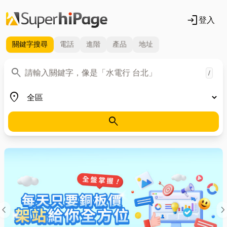
login
登入
關鍵字
搜尋
電話
進階
產品
地址
關鍵字
search
/
地區
place
search
evron_left
chevron_ri