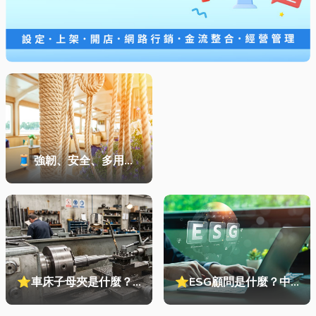
🧵 強韌、安全、多用
途！從繩索到安全網的全
方位防護應用指南
⭐車床子母夾是什麼？
⭐ESG顧問是什麼？中
種類、規格挑選與台灣採
小企業挑選四大永續顧問
購推薦完整指南
服務的實用指南