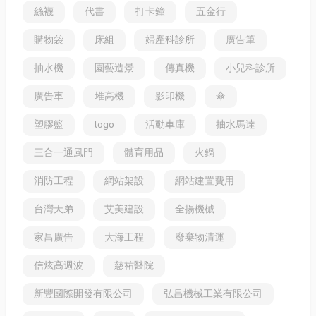
絲襪
代書
打卡鐘
五金行
購物袋
床組
婦產科診所
廣告筆
抽水機
園藝造景
傳真機
小兒科診所
廣告車
堆高機
影印機
傘
塑膠籃
logo
活動車庫
抽水馬達
三合一通風門
體育用品
火鍋
消防工程
網站架設
網站建置費用
台灣天弟
艾美建設
全揚機械
家昌廣告
大海工程
廢棄物清運
信炫高週波
慈祐醫院
新豐國際開發有限公司
弘昌機械工業有限公司