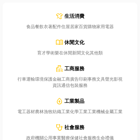
laundry
生活消費
食品餐飲
衣著配件
住屋居家
百貨購物
家用電器
menu_book
休閒文化
育才學術
樂在休閒
新聞文化
其他類
emoji_transportation
工商服務
行車運輸
環境保護
金融工商
廣告印刷
事務文具
聲光影視
資訊通信
包裝服務
water_ec
工業製品
電工器材
農林漁牧
紡織工業
化學工業
工業機械
金屬工業
stethoscope
社會服務
政府機關
公用事業
醫療保健
社會服務
生命禮儀