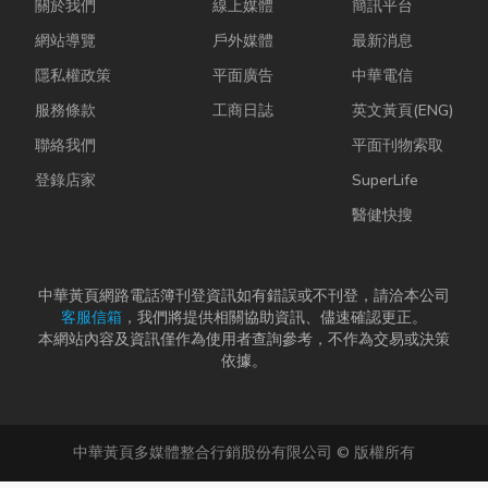
關於我們
線上媒體
簡訊平台
網站導覽
戶外媒體
最新消息
隱私權政策
平面廣告
中華電信
服務條款
工商日誌
英文黃頁(ENG)
聯絡我們
平面刊物索取
登錄店家
SuperLife
醫健快搜
中華黃頁網路電話簿刊登資訊如有錯誤或不刊登，請洽本公司
客服信箱
，我們將提供相關協助資訊、儘速確認更正。
本網站內容及資訊僅作為使用者查詢參考，不作為交易或決策
依據。
中華黃頁多媒體整合行銷股份有限公司 © 版權所有