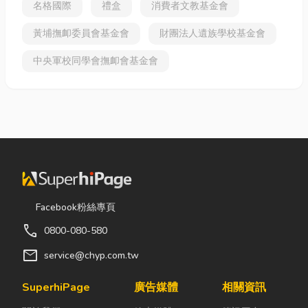
名格國際
禮盒
消費者文教基金會
黃埔撫卹委員會基金會
財團法人遺族學校基金會
中央軍校同學會撫卹會基金會
Facebook粉絲專頁
call
0800-080-580
mail
service@chyp.com.tw
SuperhiPage
廣告媒體
相關資訊