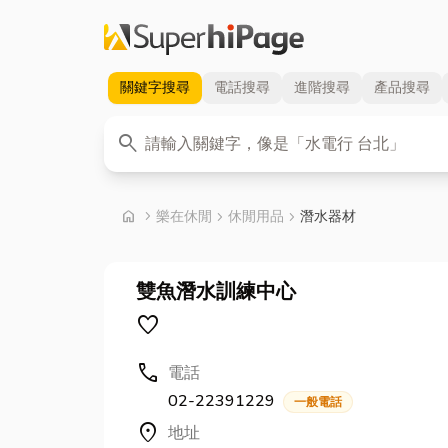
關鍵字
搜尋
電話
搜尋
進階
搜尋
產品
搜尋
關鍵字
search
首頁
home
chevron_right
樂在休閒
chevron_right
休閒用品
chevron_right
潛水器材
雙魚潛水訓練中心
favorite
call
電話
02-22391229
一般電話
location_on
地址