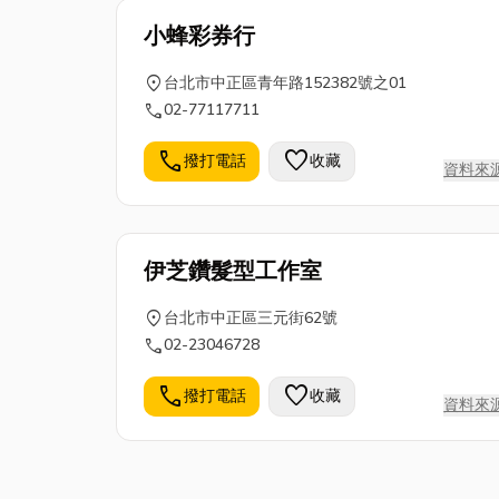
小蜂彩券行
location_on
台北市中正區青年路152382號之01
call
02-77117711
call
favorite
撥打電話
收藏
資料來
伊芝鑽髮型工作室
location_on
台北市中正區三元街62號
call
02-23046728
call
favorite
撥打電話
收藏
資料來