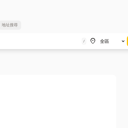
地址
搜尋
地區
place
/