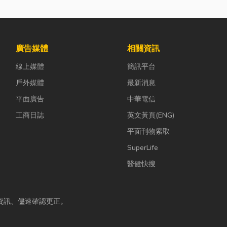
廣告媒體
相關資訊
線上媒體
簡訊平台
戶外媒體
最新消息
平面廣告
中華電信
工商日誌
英文黃頁(ENG)
平面刊物索取
SuperLife
醫健快搜
資訊、儘速確認更正。