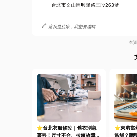
台北市文山區興隆路三段263號
edit
這我是店家，我想要編輯
本
⭐台北衣服修改｜舊衣別急
⭐東港當
著丟！尺寸不合、拉鍊故障都
當舖？聰