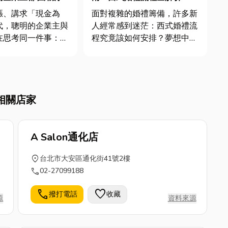
身銀行」，這樣玩轉
選禮服技巧大公開
漲、講求「現金為
面對複雜的婚禮籌備，許多新
！
代，聰明的企業主與
人經常感到迷茫：西式婚禮流
在思考同一件事：如
程究竟該如何安排？夢想中的
的成本，玩轉最大的
禮服又該從何挑起？本篇文章
？那麼多數人遇到周
專為準備舉辦西式婚禮的新人
時候，第一反應就是
設計，將作為您的高效籌備導
然而在瞬息萬變的商
航，文章中將為您詳盡解說，
相關店家
，銀行的繁瑣流程
還有提供挑選禮服技巧，如果
繳憑單、拉信用聯
你也在尋找高雄婚紗推薦，那
..
就別錯...
A Salon通化店
location_on
台北市大安區通化街41號2樓
call
02-27099188
call
favorite
撥打電話
收藏
源
資料來源