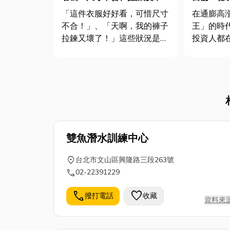
能完美搞定！
「隱形隨
「這件衣服好好看，可惜尺寸
在通膨高
資金槓桿
不合！」、「天啊，我的褲子
王」的時
拉鍊又壞了！」這些狀況是不
投資人都
是讓你一度想把衣服丟掉？別
何用最低
急！在時尚快速更迭的時代，
資金槓桿
衣物修改服務就像服飾界的魔
轉需求的
法，能讓那些被遺忘在衣櫃深
找銀行。
處、看似無用的衣服重獲新
場與股市
生。無論是潮流服飾的尺寸調
（審查扣
整、正式...
徵、等待 7.
雙魚潛水訓練中心
location_on
台北市文山區興隆路三段263號
call
02-22391229
call
favorite
撥打電話
收藏
資料來