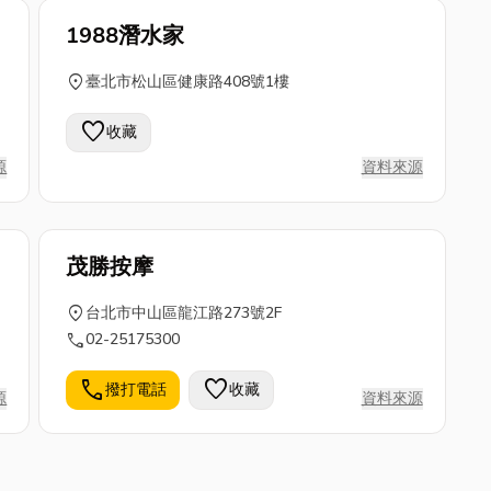
1988潛水家
location_on
臺北市松山區健康路408號1樓
favorite
收藏
源
資料來源
茂勝按摩
location_on
台北市中山區龍江路273號2F
call
02-25175300
call
favorite
撥打電話
收藏
源
資料來源