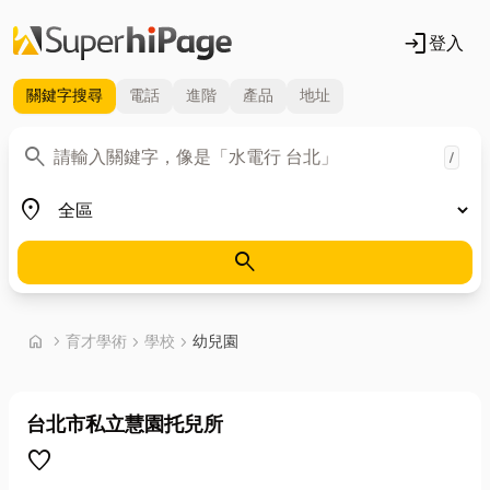
login
登入
關鍵字
搜尋
電話
進階
產品
地址
關鍵字
search
/
地區
place
search
首頁
home
chevron_right
育才學術
chevron_right
學校
chevron_right
幼兒園
台北市私立慧園托兒所
favorite