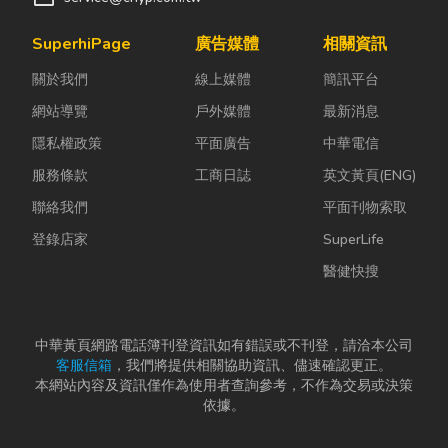
SuperhiPage
廣告媒體
相關資訊
關於我們
線上媒體
簡訊平台
網站導覽
戶外媒體
最新消息
隱私權政策
平面廣告
中華電信
服務條款
工商日誌
英文黃頁(ENG)
聯絡我們
平面刊物索取
登錄店家
SuperLife
醫健快搜
中華黃頁網路電話簿刊登資訊如有錯誤或不刊登，請洽本公司
客服信箱
，我們將提供相關協助資訊、儘速確認更正。
本網站內容及資訊僅作為使用者查詢參考，不作為交易或決策
依據。