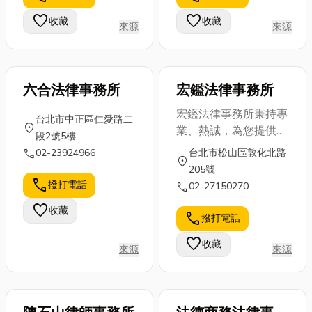
個詞會滿臉問
養項目，哪些
空壓機知識，
號也沒關係！
favorite
favorite
收藏
收藏
來源
來源
才是真正必要
文末還會提供
這篇文章，將
的？又該如何
台中空壓機廠
一步...
確保...
商推...
六合法律事務所
宏鑑法律事務所
宏鑑法律事務所秉持專
台北市中正區仁愛路二
location_on
業、熱誠，為您提供最
段2號5樓
好的服務。營業項目：
call
02-23924966
台北市松山區敦化北路
location_on
民刑訴訟、車禍賠償、
205號
票據糾紛、法院拍賣、
call
撥打電話
call
02-27150270
契約公證、離婚遺囑、
favorite
收藏
法律顧問、代寫書狀、
call
撥打電話
疑難解答。歡迎來電洽
favorite
收藏
詢
來源
來源