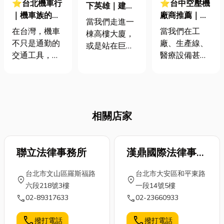
⭐台北機車行
⭐台中空壓機
下英雄｜建築
｜機車族的安
廠商推薦｜空
基樁工程的全
當我們走進一
心指南！從保
壓機是什麼？
方位解析與重
在台灣，機車
當我們在工
棟高樓大廈，
養維修到故障
用途、原理一
要性
不只是通勤的
廠、生產線、
或是站在巨型
排除，解決你
次看懂
交通工具，更
醫療設備甚至
橋樑下仰望
的騎乘困擾！
是許多人日常
日常生活中看
時，眼前的壯
生活中密不可
到各式各樣以
麗景觀往往讓
分的夥伴。然
「氣」為動力
人驚嘆。然
而，當您的愛
的工具時，其
而，很少人會
相關店家
車亮起警示
背後往往都有
想到，這些龐
燈、發出異
一台默默運作
然大物能夠穩
音，或是到了
的核心設備—
穩立於大地之
該進廠保養的
聯立法律事務所
漢鼎國際法律事務
「空壓機」。
上，其實靠的
時候，您是否
那麼空壓機是
所
是看不見的
台北市文山區羅斯福路
台北市大安區和平東路
也曾為了尋找
什麼？空壓機
「地下英雄」
location_on
location_on
六段218號3樓
一段14號5樓
一家值得信賴
用途以及空壓
—基樁工程。
call
call
02-89317633
02-23660933
的機車行而感
機原理是什
即使第一次聽
到困惑？面對
麼？今天小編
到「基樁」這
call
call
撥打電話
撥打電話
琳瑯滿目的保
就來分享一下