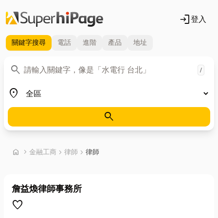
login
登入
關鍵字
搜尋
電話
進階
產品
地址
關鍵字
search
/
地區
place
search
首頁
home
chevron_right
金融工商
chevron_right
律師
chevron_right
律師
詹益煥律師事務所
favorite