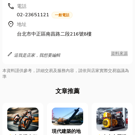
call
電話
02-23651121
一般電話
location_on
地址
台北市中正區南昌路二段216號8樓
edit
資料來源
這我是店家，我想要編輯
本資料謹供參考，詳細交易及服務內容，請依與店家實際交易協議為
準
文章推薦
現代建築的地