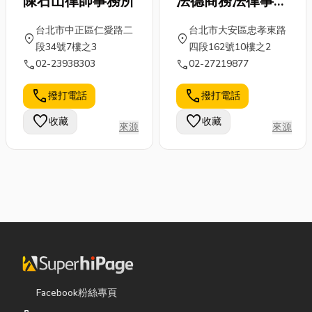
陳石山律師事務所
法德商務法律事務
所
台北市中正區仁愛路二
台北市大安區忠孝東路
location_on
location_on
段34號7樓之3
四段162號10樓之2
call
call
02-23938303
02-27219877
call
call
撥打電話
撥打電話
favorite
favorite
收藏
收藏
來源
來源
Facebook粉絲專頁