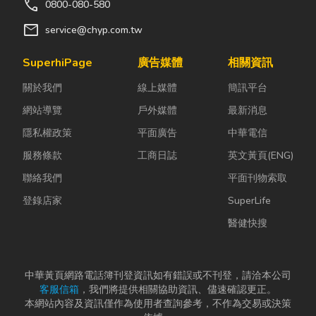
call
0800-080-580
mail
service@chyp.com.tw
SuperhiPage
廣告媒體
相關資訊
關於我們
線上媒體
簡訊平台
網站導覽
戶外媒體
最新消息
隱私權政策
平面廣告
中華電信
服務條款
工商日誌
英文黃頁(ENG)
聯絡我們
平面刊物索取
登錄店家
SuperLife
醫健快搜
中華黃頁網路電話簿刊登資訊如有錯誤或不刊登，請洽本公司
客服信箱
，我們將提供相關協助資訊、儘速確認更正。
本網站內容及資訊僅作為使用者查詢參考，不作為交易或決策