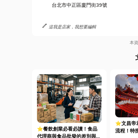
台北市中正區廈門街39號
edit
這我是店家，我想要編輯
本
⭐文昌帝君
⭐餐飲創業必看必讀！食品
流程！特搜
代理商與食品批發的差別與挑