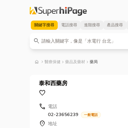
關鍵字
搜尋
電話
搜尋
進階
搜尋
產品
搜尋
關鍵字
search
首頁
home
chevron_right
醫療保健
chevron_right
藥品及藥材
chevron_right
藥局
泰和西藥房
favorite
call
電話
02-23656239
一般電話
location_on
地址