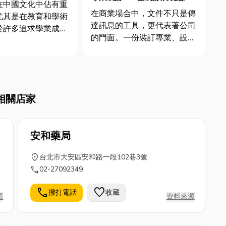
 心誠則靈~祈願考
在中國文化中佔有重
專業與品味
在商業場合中，文件不只是傳
尤其是在教育和學術
達訊息的工具，更代表著公司
於許多追求學業成就
的門面。一份裝訂專業、設計
養的人來說，文昌帝
精美的文件，能讓您的報告、
信仰和精神寄託的重
提案或產品型錄看起來更具價
更是學子、文人和考
值感，進而提升客戶對您企業
神，信徒相信祭拜文
的專業印象。本文將會分享5
夠增強自己的智慧和
相關店家
種常見的裝訂種類，文末還會
在考試中取得好成
再介紹台北印刷推薦，想了解
更多就...
安和藥局
location_on
台北市大安區安和路一段102巷3號
call
02-27092349
call
favorite
撥打電話
收藏
源
資料來源