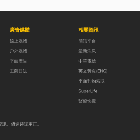
廣告媒體
相關資訊
線上媒體
簡訊平台
戶外媒體
最新消息
平面廣告
中華電信
工商日誌
英文黃頁(ENG)
平面刊物索取
SuperLife
醫健快搜
資訊、儘速確認更正。