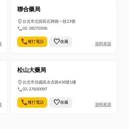
聯合藥局
location_on
台北市北投區石牌路一段23號
call
02-28270306
call
favorite
撥打電話
收藏
源
資料來源
松山大藥局
location_on
台北市信義區永吉路436號1樓
call
02-27600097
call
favorite
撥打電話
收藏
源
資料來源