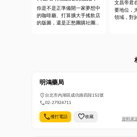
盛的文昌廟
文昌帝君
選指南，外加全台食品代理/
運滿分
你是不是正準備開一家夢想中
要地位，
食品批發商推薦清單
的咖啡廳、打算擴大手搖飲店
領域，對
的版圖，還是正愁團購社團沒
和文化修
有新鮮貨可以爆單？在食品零
君不止是
售的世界裡，貨源就是你的命
要對象，
脈。但網路上搜尋「食品代理
生的守護
商」、「飲料批發」，跑出來
昌帝君能
的資料幾百條，有的看起來像
才華，並
大工廠，有的像是個小倉庫，
績。 ...
到底該...
明鴻藥局
location_on
台北市內湖區成功路四段151號
call
02-27924711
call
favorite
撥打電話
收藏
資料來