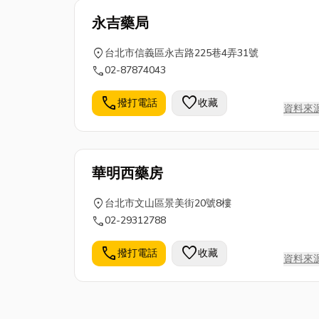
永吉藥局
location_on
台北市信義區永吉路225巷4弄31號
call
02-87874043
call
favorite
撥打電話
收藏
資料來
華明西藥房
location_on
台北市文山區景美街20號8樓
call
02-29312788
call
favorite
撥打電話
收藏
資料來