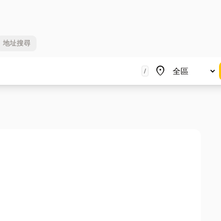
地址
搜尋
地區
place
/