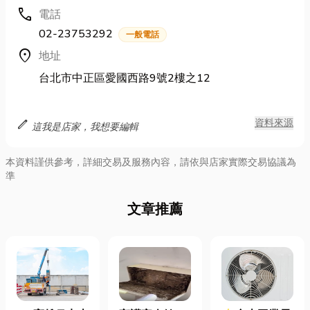
call
電話
02-23753292
一般電話
location_on
地址
台北市中正區愛國西路9號2樓之12
edit
資料來源
這我是店家，我想要編輯
本資料謹供參考，詳細交易及服務內容，請依與店家實際交易協議為
準
文章推薦