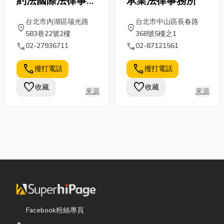
約法國際法律事務
承業法律事務所
所
台北市內湖區瑞光路
台北市中山區長春路
location_on
location_on
583巷22號2樓
368號5樓之1
call
call
02-27936711
02-87121561
call
call
撥打電話
撥打電話
favorite
favorite
收藏
收藏
來源
來源
Facebook粉絲專頁