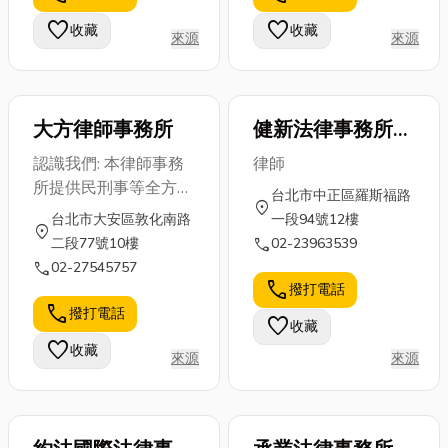
供不同噸位的
木頭，但其實
並且定期進行
favorite
favorite
收藏
收藏
來源
來源
機型，靈活因
牠們會從地基
工業電扇清
應各種作...
一路往上啃，
潔，今天小編
牆壁、...
就來...
大方律師事務所
健新法律事務所
立騰法律事務所
認識我們: 本律師事務
律師
所提供民刑事等全方位
台北市中正區羅斯福路
location_on
之法律服務。包括一般
台北市大安區敦化南路
一段94號12樓
location_on
民刑事訴訟、刑事辯
call
二段77號10樓
02-23963539
護、房地產糾紛、契約
call
02-27545757
審定、商務紛爭仲等服
call
撥打電話
務
call
撥打電話
favorite
收藏
favorite
收藏
來源
來源