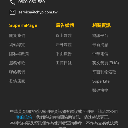
call
0800-080-580
mail
service@chyp.com.tw
SuperhiPage
廣告媒體
相關資訊
關於我們
線上媒體
簡訊平台
網站導覽
戶外媒體
最新消息
隱私權政策
平面廣告
中華電信
服務條款
工商日誌
英文黃頁(ENG)
聯絡我們
平面刊物索取
登錄店家
SuperLife
醫健快搜
中華黃頁網路電話簿刊登資訊如有錯誤或不刊登，請洽本公司
客服信箱
，我們將提供相關協助資訊、儘速確認更正。
本網站內容及資訊僅作為使用者查詢參考，不作為交易或決策