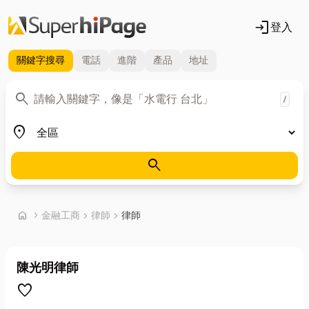
login
登入
關鍵字
搜尋
電話
進階
產品
地址
關鍵字
search
/
地區
place
search
首頁
home
chevron_right
金融工商
chevron_right
律師
chevron_right
律師
陳光明律師
favorite