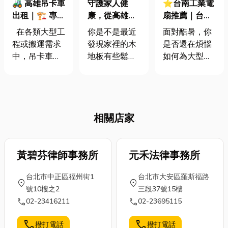
🚜 高雄吊卡車
守護家人健
⭐台南工業電
出租｜🏗️ 專業
康，從高雄滅
扇推薦｜台南
吊掛工程 ▸ 施
白蟻巢做起
人看過來！清
在各類大型工
你是不是最近
面對酷暑，你
工支援 ▸ 一站
潔保養大公
程或搬運需求
發現家裡的木
是否還在煩惱
式起重服務 🌟
開，讓你的工
中，吊卡車與
地板有些鬆
如何為大型空
業電扇更耐用
吊卡車起重服
動？櫃子邊緣
間降溫？高達
務扮演著不可
也出現奇怪的
四十度的熱氣
或缺的角色。
粉末？別懷
讓員工汗流
無論是高樓建
疑，這很可能
背，工作效率
相關店家
築施工、重型
是白蟻正在你
跟著下降，甚
機械搬運，或
家悄悄築巢！
至影響生產品
是工地材料吊
在高雄這種潮
質。傳統風扇
掛，都需要專
黃碧芬律師事務所
濕又溫暖的氣
元禾法律事務所
效果不佳，中
業的設備與經
候裡，白蟻特
央空調又太過
台北市中正區福州街1
台北市大安區羅斯福路
驗豐富的操作
別活躍，尤其
耗電，這個兩
location_on
location_on
號10樓之2
三段37號15樓
團隊，才能確
春夏交替時最
難該怎麼辦？
call
call
02-23416211
02-23695115
保安全與效
容易入侵家
你需要的是一
率。吊卡車出
中。很多人以
台高效、節能
call
call
撥打電話
撥打電話
租服務，能提
為白蟻只是吃
的工業電扇，