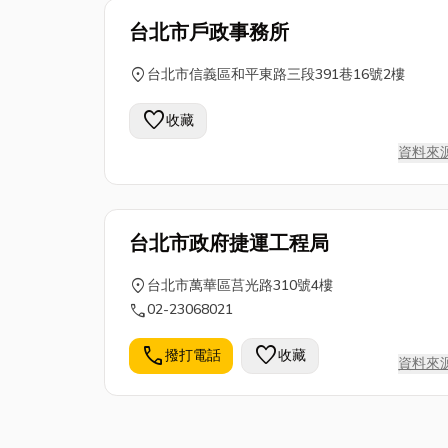
台北市戶政事務所
location_on
台北市信義區和平東路三段391巷16號2樓
favorite
收藏
資料來
台北市政府捷運工程局
location_on
台北市萬華區莒光路310號4樓
call
02-23068021
call
favorite
撥打電話
收藏
資料來