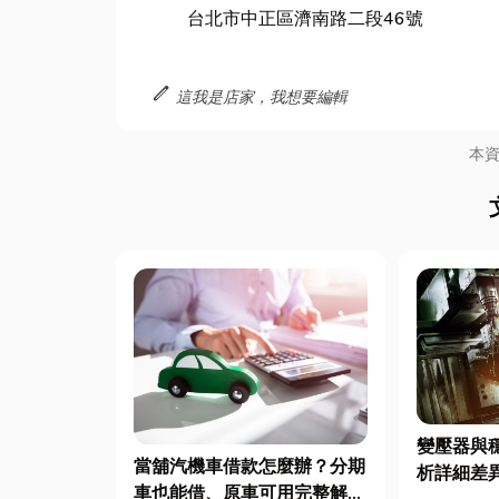
台北市中正區濟南路二段46號
edit
這我是店家，我想要編輯
本
變壓器與
當舖汽機車借款怎麼辦？分期
析詳細差
車也能借、原車可用完整解