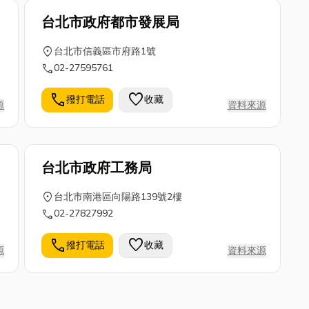
台北市政府都市發展局
location_on
台北市信義區市府路1號
call
02-27595761
call
favorite
撥打電話
收藏
源
資料來源
台北市政府工務局
location_on
台北市南港區向陽路139號2樓
call
02-27827992
call
favorite
撥打電話
收藏
源
資料來源