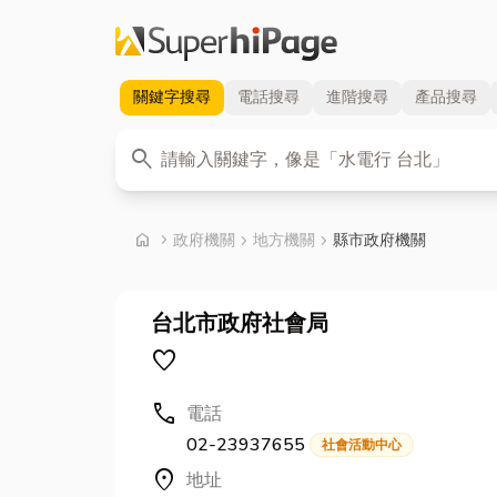
關鍵字
搜尋
電話
搜尋
進階
搜尋
產品
搜尋
關鍵字
search
首頁
home
chevron_right
政府機關
chevron_right
地方機關
chevron_right
縣市政府機關
台北市政府社會局
favorite
call
電話
02-23937655
社會活動中心
location_on
地址