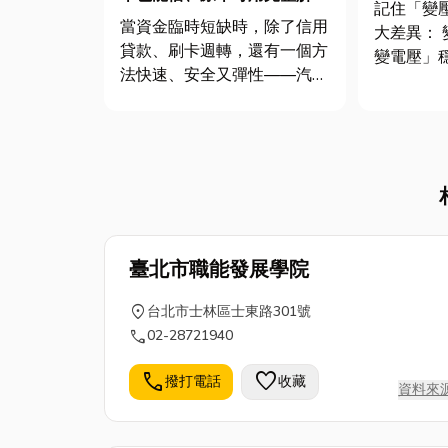
記住「變壓
析！
當資金臨時短缺時，除了信用
大差異： 變壓器：用來「改
貸款、刷卡週轉，還有一個方
變電壓」
法快速、安全又彈性——汽車
電壓穩定」。 一、
借款（或機車借款）。 本篇
壓器？TRA
文章將為你完整介紹汽機車借
與類型 變壓器是利用電磁感
款的流程、申請條件、適用對
應原理來
象與準備資料， 無論你的車
是分期中還是已繳清，都能了
解是否符合借款資格！ ...
臺北市職能發展學院
location_on
台北市士林區士東路301號
call
02-28721940
call
favorite
撥打電話
收藏
資料來