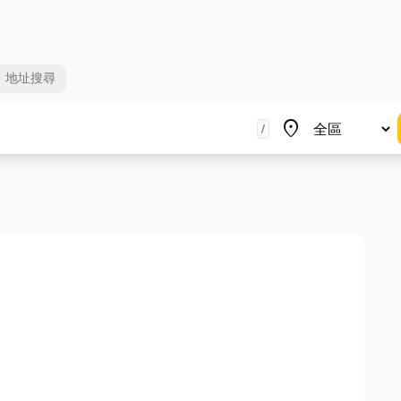
地址
搜尋
地區
place
/