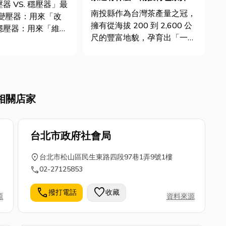
器 VS. 穩壓器」最
紹，教你挑出極致回甘的高山
南投縣作為台灣茶產量之冠，
山頭氣
擁有從海拔 200 到 2,600 公
穩壓器：用來「維持
尺的豐富地貌，孕育出「一鄉
什麼是變
一特色」的茶金文化。不論是
NSFORMER 功能
聞名中外的凍頂烏龍茶、帶有
天然薄荷香的日月潭紅茶，還
改變交流電壓的設
是散發冷冽山頭氣的杉林溪高
備。 常見類型分析： 1. 自耦...
相關店家
山茶，南投茶始終是茶友心中
高品質的代名詞。本文...
台北市政府社會局
location_on
台北市松山區民生東路四段97巷1弄9號1樓
call
02-27125853
call
favorite
撥打電話
收藏
源
資料來源