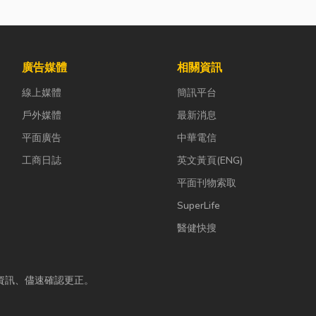
廣告媒體
相關資訊
線上媒體
簡訊平台
戶外媒體
最新消息
平面廣告
中華電信
工商日誌
英文黃頁(ENG)
平面刊物索取
SuperLife
醫健快搜
資訊、儘速確認更正。