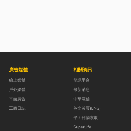
廣告媒體
相關資訊
線上媒體
簡訊平台
戶外媒體
最新消息
平面廣告
中華電信
工商日誌
英文黃頁(ENG)
平面刊物索取
SuperLife