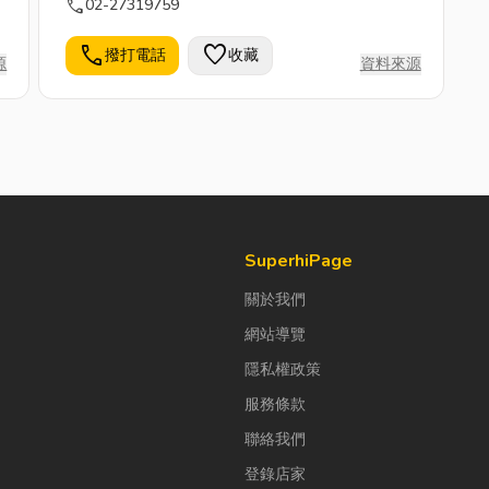
call
02-27319759
call
favorite
撥打電話
收藏
源
資料來源
SuperhiPage
關於我們
網站導覽
隱私權政策
服務條款
聯絡我們
登錄店家