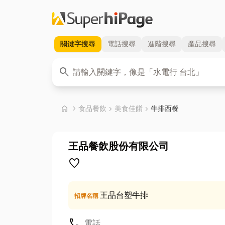
關鍵字
搜尋
電話
搜尋
進階
搜尋
產品
搜尋
關鍵字
search
首頁
home
chevron_right
食品餐飲
chevron_right
美食佳餚
chevron_right
牛排西餐
王品餐飲股份有限公司
favorite
王品台塑牛排
招牌名稱
call
電話