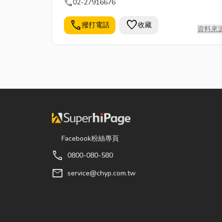
call
02-27916676
call
favorite
撥打電話
收藏
資料來
Facebook粉絲專頁
call
0800-080-580
mail
service@chyp.com.tw