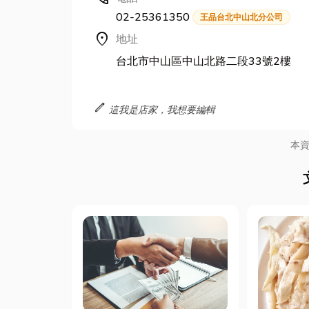
02-25361350
王品台北中山北分公司
location_on
地址
台北市中山區中山北路二段33號2樓
edit
這我是店家，我想要編輯
本