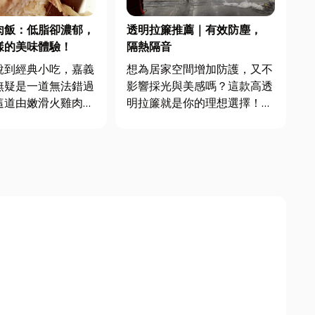
肉飯：低脂卻濃郁，
透明拉簾推薦｜有效防塵，
樣的美味體驗！
隔熱隔音
說到經典小吃，嘉義
想為居家空間增加防護，又不
無疑是一道無法錯過
影響採光與美感嗎？這款高透
這道由嫩滑火雞肉與
明拉簾就是你的理想選擇！採
白飯搭配而成的料
用加厚PVC材質製成，柔軟耐
成為了許多人心中對
用、不易變形，不僅可以有效
覺記憶。不同於一般
防止蚊蟲、灰塵進入，還能阻
，火雞肉的質感更加
擋冷氣外洩，幫助你節省能
質更為鮮嫩，每一口
源、提升生活舒適度。門簾設
獨特的甘美滋味。尤
計貼心，採用磁吸式自動閉合
功能，...