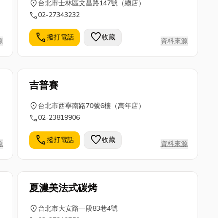
location_on
台北市士林區文昌路147號（總店）
call
02-27343232
call
favorite
撥打電話
收藏
源
資料來源
吉普賽
location_on
台北市西寧南路70號6樓（萬年店）
call
02-23819906
call
favorite
撥打電話
收藏
源
資料來源
夏濃美法式碳烤
location_on
台北市大安路一段83巷4號