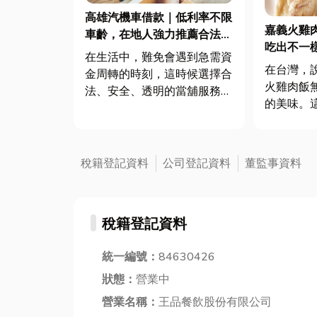
高雄汽機車借款｜低利率不限
嘉義火雞
車齡，在地人強力推薦合法當
吃出不一
鋪
在生活中，難免會遇到急需資
在台灣，
金周轉的時刻，這時候選擇合
火雞肉飯
法、安全、透明的當舖服務至
的美味。
關重要！📌高雄優質合法當
香噴噴的
舖，立足於高雄市區，服務範
理，已經
圍涵蓋：三民、左營、明誠、
嘉義的味
仁武、鳳山等地區，提供汽車
稅籍登記資料
公司登記資料
董監事資料
的雞肉飯
借款、機車借錢、土地與房屋
細膩、肉
一二胎貸款，以及鑽石、黃
都散發著
金、珠寶...
稅籍登記資料
其是那一...
統一編號：
84630426
狀態：
營業中
營業名稱：
王品餐飲股份有限公司