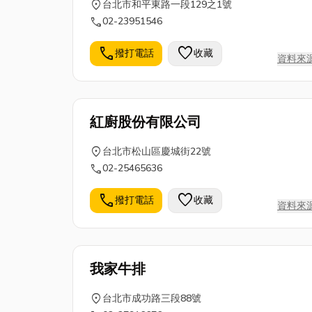
location_on
台北市和平東路一段129之1號
call
02-23951546
call
favorite
撥打電話
收藏
資料來
紅廚股份有限公司
location_on
台北市松山區慶城街22號
call
02-25465636
call
favorite
撥打電話
收藏
資料來
我家牛排
location_on
台北市成功路三段88號