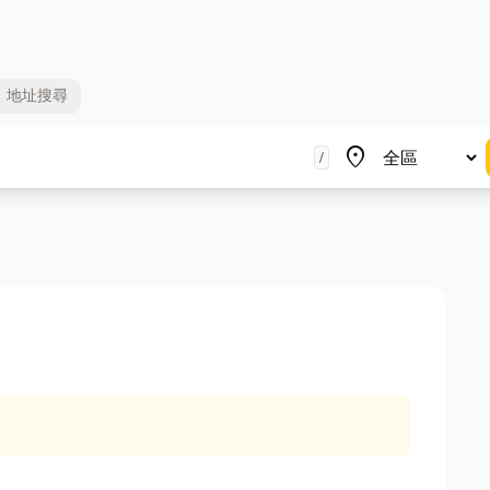
地址
搜尋
地區
place
/