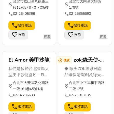
台北市松山區八德路三
台北市大同區大龍街
異味四散等
本文將帶您深
清理抽水肥和
location_on
location_on
心溝通，根據您的需
段12巷57弄40-7號5樓
179號
等，這些惱人
入了解這些專
疏通管線，能
求，準確的切入視覺溝
call
call
02-26405398
02-25855690
的狀況，不只
業服務如何保
有效避免生活
通點 是您值得信賴的
嚴重影響生活
障您的日常便
不便，也減少
設計夥伴
call
call
撥打電話
撥打電話
品質，更可能
利與居家安
環境衛生隱
暗藏安全隱
全，文末更將
憂。遇到水管
favorite
favorite
收藏
收藏
來源
來源
患，如...
推薦幾...
堵塞...
El Amor 美甲沙龍
zok;綠天使-鑫
award_star
優質
彥企業有限公
我們是位於台北東區大
◆ 歐洲ZOK等系列產
司
型美甲沙龍會所 - El
品環保清潔劑及綠天使
Amor，踏入El
環保清潔劑。 ◆ ZOK
台北市大安區敦化南路
台北市中正區和平西路
location_on
location_on
Amor(艾爾亞茉) 映入
系列產品環保清潔劑簡
一段161巷45號1樓
二段12號
眼簾的就是公主般的夢
介： 1、歐洲製造。
call
call
02-87736633
02-23013135
幻空間，撲鼻而來迎接
2、熱銷歐美市場。
你的是Escents精油香
3、適用於電廠、輪船
call
call
撥打電話
撥打電話
氛、專業Sharp空氣清
工業、重工業、環境汙