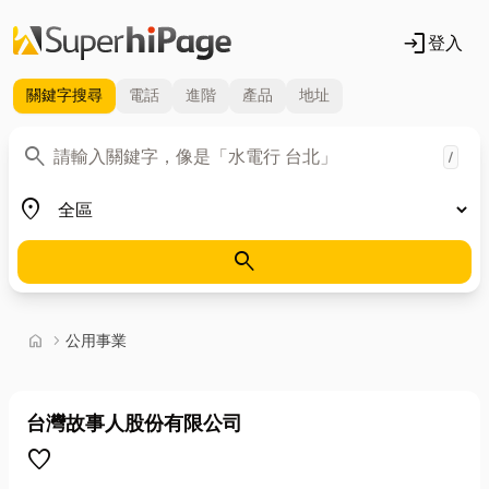
login
登入
關鍵字
搜尋
電話
進階
產品
地址
關鍵字
search
/
地區
place
search
首頁
home
chevron_right
公用事業
台灣故事人股份有限公司
favorite