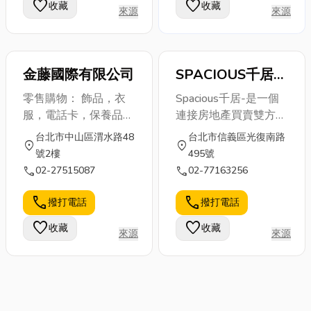
favorite
favorite
收藏
收藏
靜設備、夢幻水晶燈結
染、海洋油汙除理、航
來源
來源
合純日式沙龍服務。這
太工業、電子業、機械
裡不僅是女孩們的浪漫
製造業、船舶業、 電
天堂，也是許多藝人
力公司等多功能環保清
金藤國際有限公司
SPACIOUS千居_
（像是愷樂、吳怡霈、
潔劑。 ◆ 綠天使環保
香港商平方米有限
許維恩）的指定美甲愛
清潔劑簡介： 1、無
零售購物： 飾品，衣
Spacious千居-是一個
店喔！
毒、無污染、環保、濃
公司
服，電話卡，保養品等
連接房地產買賣雙方的
縮、萬能清潔劑。 2、
等
公開使用平台。 全球
台北市中山區渭水路48
台北市信義區光復南路
符合最新環保
location_on
location_on
據點包括香港、台灣、
號2樓
495號
3R(REDUCE, REUSE,
上海、深圳、新加坡、
call
call
02-27515087
02-77163256
RECYCLE)且不含任何
英國、美國....等皆有佈
有毒化學物質，不 但
點， 目標為使不動產
call
call
撥打電話
撥打電話
不會對使用者產生副作
租賃、買賣的過程變得
favorite
用， 而且排放的廢水
favorite
收藏
收藏
透明、簡單又有效率。
來源
來源
也不會造成第二次污
染，使我們能夠留下一
個乾淨的地球給我們的
下一代。 3、環保多功
能清潔劑，也是世界知