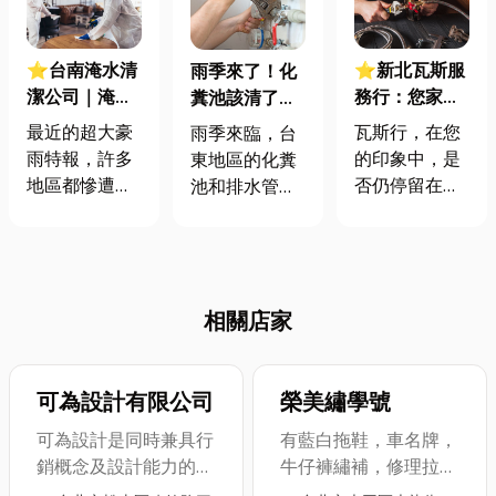
⭐台南淹水清
⭐新北瓦斯服
雨季來了！化
潔公司｜淹水
務行：您家的
糞池該清了
災後免煩惱！
安全與便利，
嗎？台東抽水
最近的超大豪
瓦斯行，在您
雨季來臨，台
台南清潔公司
瓦斯行一手包
肥、通馬桶服
雨特報，許多
的印象中，是
東地區的化糞
推薦，讓家園
辦！
務這裡找
地區都慘遭淹
否仍停留在單
池和排水管堵
煥然一新！
水重創，家園
純的瓦斯配
塞問題頻傳，
一片狼藉。然
送？其實，他
馬桶不通、水
而當積水退
們是您居家瓦
管阻塞成了不
去，真正的挑
斯系統背後的
少家庭的煩
相關店家
戰才剛開始，
專業團隊，從
惱。尤其是關
那些看不見的
確保瓦斯供應
山、池上等鄉
水電問題，往
不中斷，到維
鎮，因降雨量
往讓人一個頭
護您用氣安
可為設計有限公司
大，化糞池更
榮美繡學號
兩個大，像是
全，瓦斯行的
容易積存污物
可為設計是同時兼具行
有藍白拖鞋，車名牌，
水龍頭滴水、
專業服務遠超
影響排水。提
銷概念及設計能力的設
牛仔褲繡補，修理拉
馬桶沖不乾淨
乎您的想像。
醒大家，定期
計公司 擅於和客戶耐
鍊，學生制服，繡花