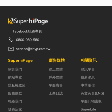
名的無毒、濃縮清潔劑
配方。依各種用途，對
您平時難搞定的陳年污
垢、 油脂、咖啡、血
液等。 ◆ 工程實績：
Facebook粉絲專頁
1989年3月24日,美國
call
0800-080-580
艾克森石油公司所屬艾
克森油輪在阿拉斯加的
mail
service@chyp.com.tw
威廉王子灣外海觸礁斷
裂,原油洩漏約1,080萬
SuperhiPage
廣告媒體
相關資訊
加侖,海面汙染無法估
關於我們
線上媒體
簡訊平台
計,而海岸線污染達
1,000英哩以上,最後該
網站導覽
戶外媒體
最新消息
石油公司決定使用綠天
隱私權政策
平面廣告
中華電信
使產品方才解除危機。
服務條款
工商日誌
英文黃頁(ENG)
半年後美國政府招集環
保、生物、化學、海洋
聯絡我們
平面刊物索取
科學家在污染地點再對
登錄店家
SuperLife