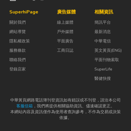
SuperhiPage
廣告媒體
相關資訊
關於我們
線上媒體
簡訊平台
網站導覽
戶外媒體
最新消息
隱私權政策
平面廣告
中華電信
服務條款
工商日誌
英文黃頁(ENG)
聯絡我們
平面刊物索取
登錄店家
SuperLife
醫健快搜
中華黃頁網路電話簿刊登資訊如有錯誤或不刊登，請洽本公司
客服信箱
，我們將提供相關協助資訊、儘速確認更正。
本網站內容及資訊僅作為使用者查詢參考，不作為交易或決策
依據。