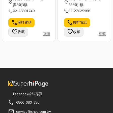
location_on
location_on
弄8號3樓
538號1樓
call
call
02-28801749
02-27625988
call
call
撥打電話
撥打電話
favorite
favorite
收藏
收藏
來源
來源
Facebook粉絲專頁
call
0800-080-580
mail
service@chyp.com.tw