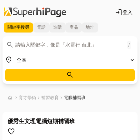
login
登入
關鍵字
搜尋
電話
進階
產品
地址
關鍵字
search
/
地區
place
search
首頁
home
chevron_right
育才學術
chevron_right
補習教育
chevron_right
電腦補習班
優秀生文理電腦短期補習班
favorite