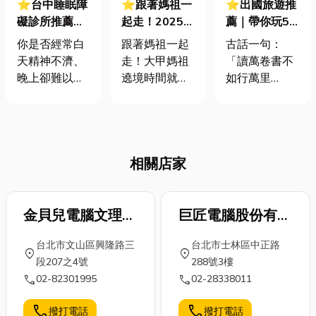
⭐台中睡眠障
⭐跟著媽祖一
⭐出國旅遊推
礙診所推薦｜
起走！2025大
薦｜帶你玩5
別讓睡眠障礙
甲媽祖遶境時
大出國必去國
你是否經常白
跟著媽祖一起
古話一句：
拖垮你！原
間、裝備、禁
家！出國行李
天精神不濟、
走！大甲媽祖
「讀萬卷書不
因、改善方
忌懶人包
清單懶人包，
晚上卻難以入
遶境時間就在
如行萬里
法、就醫指南
一次滿足你的
眠？或者明明
今年的4月5日
路」，出國旅
一次看懂
旅遊夢
睡了很久，醒
開始，而媽祖
遊除了是幫助
來還是覺得很
遶境文化最早
我們暫時逃離
累？淺眠、多
起源於清朝雍
生活的煩惱，
相關店家
夢、睡不飽都
正年間，對於
還有讓我們透
是身體在發出
台灣人民而言
過去出國國家
警訊，提醒你
媽祖遶境意義
旅遊，而有所
可能很久沒有
金貝兒電腦文理補
重大，不過如
巨匠電腦股份有限
領悟和成長。
好好睡一覺
果你也是想跟
那麼趁著疫情
習班
公司
台北市文山區興隆路三
台北市士林區中正路
了！睡眠障礙
著媽祖一起遶
解封，大家都
location_on
location_on
段207之4號
288號3樓
不僅會影響你
境的信眾，那
能再次出國自
call
call
02-82301995
02-28338011
的生活品質，
就要記得準備
由行，是時候
更會悄悄損害
好媽祖遶境裝
看看小編這篇
call
call
撥打電話
撥打電話
你的身心健
備，以及注意
出國旅遊推