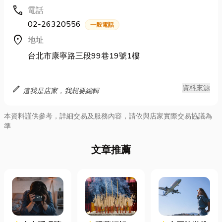
call
電話
02-26320556
一般電話
location_on
地址
台北市康寧路三段99巷19號1樓
edit
資料來源
這我是店家，我想要編輯
本資料謹供參考，詳細交易及服務內容，請依與店家實際交易協議為
準
文章推薦