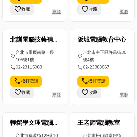
康。想知道如
一些關於媽祖
薦，除了幫你
favorite
favorite
收藏
收藏
來源
來源
何改善睡眠障
遶境禁忌，想
列出出國必去
礙、了解其原
了解更多就...
國家，還有出
因嗎...
國行李清...
北訓電腦技藝補習
阪城電腦教育中心
班
台北市重慶南路一段
台北市中正區許昌街30
location_on
location_on
105號1樓
號4樓
call
call
02-23115988
02-23883867
call
call
撥打電話
撥打電話
favorite
favorite
收藏
收藏
來源
來源
輕鬆學文理電腦補
王老師電腦教室
習班
台北市福港街129巷10
台北市松山區富錦街