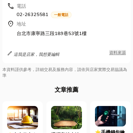
call
電話
02-26325581
一般電話
location_on
地址
台北市康寧路三段189巷53號1樓
edit
資料來源
這我是店家，我想要編輯
本資料謹供參考，詳細交易及服務內容，請依與店家實際交易協議為
準
文章推薦
⭐手機錢包鑰