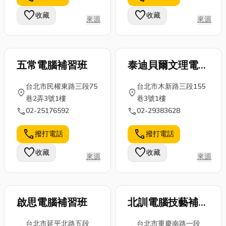
哪些?最後文章
業安全的堅實
看，更因為木
favorite
favorite
收藏
收藏
還整理了8大
來源
來源
後盾。從最基
地板兼具耐
高雄電子鎖推
本的貨物裝
用、好整理、
薦店...
卸...
舒適等多...
五常電腦補習班
泰迪貝爾文理電腦
補習班
台北市民權東路三段75
台北市木新路三段155
location_on
location_on
巷2弄3號1樓
巷3號1樓
call
call
02-25176592
02-29383628
call
call
撥打電話
撥打電話
favorite
favorite
收藏
收藏
來源
來源
啟思電腦補習班
北訓電腦技藝補習
班
台北市延平北路五段
台北市重慶南路一段