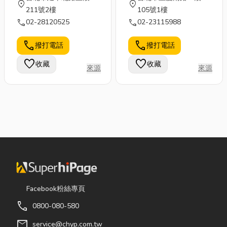
location_on
location_on
211號2樓
105號1樓
call
call
02-28120525
02-23115988
call
call
撥打電話
撥打電話
favorite
favorite
收藏
收藏
來源
來源
Facebook粉絲專頁
call
0800-080-580
mail
service@chyp.com.tw