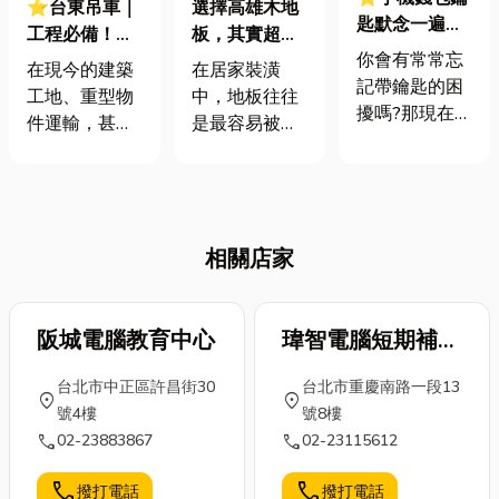
⭐台東吊車｜
選擇高雄木地
匙默念一遍也
工程必備！重
板，其實超簡
沒用?8大高雄
你會有常常忘
物搬運不再是
單｜一次搞懂
在現今的建築
在居家裝潢
電子鎖推薦，
記帶鑰匙的困
問題！吊車種
安裝、材質和
工地、重型物
中，地板往往
再也不怕忘記
擾嗎?那現在電
類選用指南都
施工要點🔨
件運輸，甚至
是最容易被忽
帶鑰匙
子鎖普及，提
在這！
是精密設備的
略，卻又最影
供腦霧族更方
裝設現場，你
響生活品質的
便的選擇。不
是否曾對那些
關鍵之一。一
論是個人住
能輕易舉起數
走進家門，腳
宅、商業空
相關店家
噸重物、或將
踩到的第一個
間、社區大
工作人員送上
觸感，往往就
樓，都可以見
高處的龐然大
決定了整個空
到電子鎖的應
物感到好奇？
阪城電腦教育中心
間給人的感
瑋智電腦短期補習
用，那麼接下
沒錯，它們就
覺。近年來，
班
來小編會分享
台北市中正區許昌街30
台北市重慶南路一段13
是——吊車！
高雄地區越來
location_on
location_on
有關電子鎖選
號4樓
號8樓
吊車不光是提
越多住宅與商
購的常見問
call
call
02-23883867
02-23115612
高工作效率的
空選擇木地
題，和比較除
關鍵設備，更
板，不只是因
統門鎖差異有
call
call
撥打電話
撥打電話
是確保高空作
為外觀溫潤好