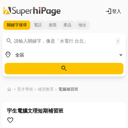
login
登入
關鍵字
搜尋
電話
進階
產品
地址
關鍵字
search
/
地區
place
search
首頁
home
chevron_right
育才學術
chevron_right
補習教育
chevron_right
電腦補習班
宇生電腦文理短期補習班
favorite