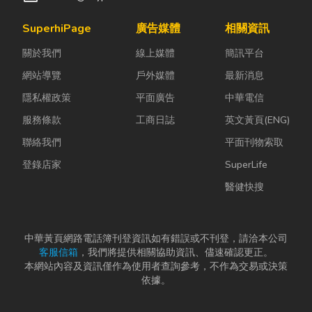
SuperhiPage
廣告媒體
相關資訊
關於我們
線上媒體
簡訊平台
網站導覽
戶外媒體
最新消息
隱私權政策
平面廣告
中華電信
服務條款
工商日誌
英文黃頁(ENG)
聯絡我們
平面刊物索取
登錄店家
SuperLife
醫健快搜
中華黃頁網路電話簿刊登資訊如有錯誤或不刊登，請洽本公司
客服信箱
，我們將提供相關協助資訊、儘速確認更正。
本網站內容及資訊僅作為使用者查詢參考，不作為交易或決策
依據。