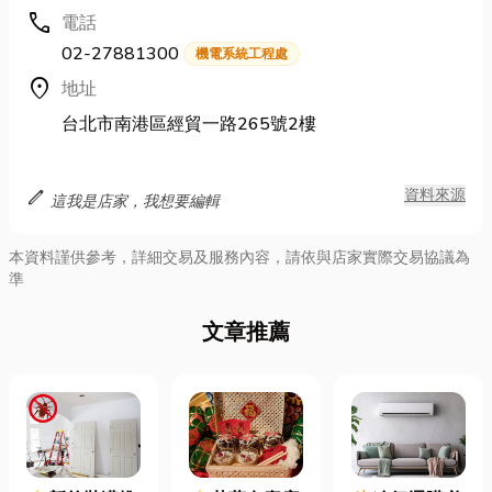
call
電話
02-27881300
機電系統工程處
location_on
地址
台北市南港區經貿一路265號2樓
edit
資料來源
這我是店家，我想要編輯
本資料謹供參考，詳細交易及服務內容，請依與店家實際交易協議為
準
文章推薦