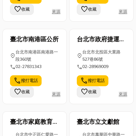
怎麼應對，文
啦！ 除了經典
整的冷氣選購
favorite
favorite
收藏
收藏
來源
來源
末還有新竹裝
的花蓮名產麻
指南，讓你不
潢推薦公司大
糬之...
再為選購冷
家參考...
氣...
臺北市南港區公所
台北市政府捷運工
程局
台北市南港區南港路一
台北市北投區大業路
location_on
location_on
段360號
527巷86號
call
call
02-27831343
02-28969009
call
call
撥打電話
撥打電話
favorite
favorite
收藏
收藏
來源
來源
臺北市家庭教育中
臺北市立文獻館
心
台北市中正區仁愛路一
台北市萬華區中華路一