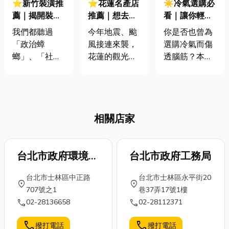
⭐新竹裝潢推
⭐花蓮名產店
☀️冷氣選購必
薦｜揭開裝潢
推薦｜想去花
看｜讓你輕鬆
蟑螂的真面
蓮玩？ 領補助
找到最適合的
我們都聽過
今年地震、颱
你是否也曾為
目，6招教你
再出發！ 加碼
冷氣，從種
「政治蟑
風接連來襲，
選購冷氣而傷
如何避免裝潢
推薦必買名產
類、坪數到省
螂」、「社運
花蓮的觀光真
透腦筋？本文
陷阱！
清單！
電秘訣一次搞
蟑螂」、「網
的受到不小的
將從專業的角
懂！
路蟑螂」，那
影響 😔 但別
度，為你解析
其實還有一個
擔心！交通部
冷氣選購的各
常見的就是—
觀光署推出
種細節，讓你
相關店家
「裝潢蟑
「花蓮觀光補
輕鬆挑選到心
螂」，裝潢蟑
助方案」，要
目中的理想冷
螂意思是什麼
帶大家重新發
氣。從冷氣怎
呢?如果碰到裝
台北市政府環境保
現花蓮的美！
台北市政府工務局
麼選種類、冷
潢蟑螂該怎麼
想去花蓮玩的
氣選擇坪數如
護局
台北市士林區中正路
台北市士林區永平街20
辦?今天小編就
朋友，除了欣
何計算，到冷
location_on
location_on
707號之1
巷37弄17號1樓
來分享怎麼避
賞好山好水，
氣省電標章的
call
call
02-28136658
02-28112371
免裝潢蟑螂，
當然也不能錯
解讀和冷氣品
還有裝潢蟑螂
過最有名的花
牌選擇，小編
call
call
撥打電話
撥打電話
法律訴訟可以
蓮名產推薦
將提供你最完