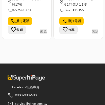
location_on
location_on
段17號
段174號之1,1樓
call
call
02-25419690
02-23115355
call
call
撥打電話
撥打電話
favorite
favorite
收藏
收藏
來源
來源
Facebook粉絲專頁
call
0800-080-580
mail
service@chyp.com.tw