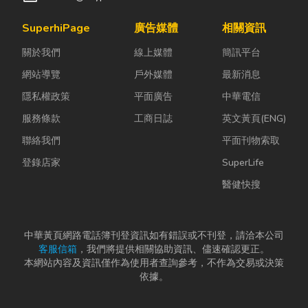
SuperhiPage
廣告媒體
相關資訊
關於我們
線上媒體
簡訊平台
網站導覽
戶外媒體
最新消息
隱私權政策
平面廣告
中華電信
服務條款
工商日誌
英文黃頁(ENG)
聯絡我們
平面刊物索取
登錄店家
SuperLife
醫健快搜
中華黃頁網路電話簿刊登資訊如有錯誤或不刊登，請洽本公司
客服信箱
，我們將提供相關協助資訊、儘速確認更正。
本網站內容及資訊僅作為使用者查詢參考，不作為交易或決策
依據。