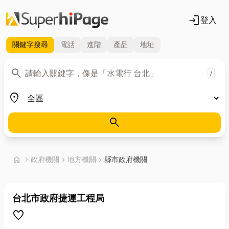
login
登入
關鍵字
搜尋
電話
進階
產品
地址
關鍵字
search
/
地區
place
search
首頁
home
chevron_right
政府機關
chevron_right
地方機關
chevron_right
縣市政府機關
台北市政府捷運工程局
favorite