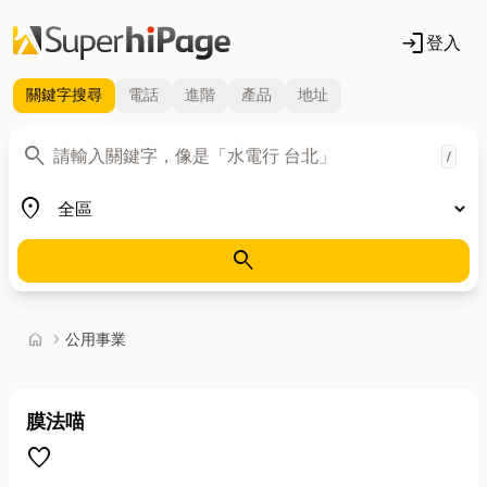
login
登入
關鍵字
搜尋
電話
進階
產品
地址
關鍵字
search
/
地區
place
search
首頁
home
chevron_right
公用事業
膜法喵
favorite