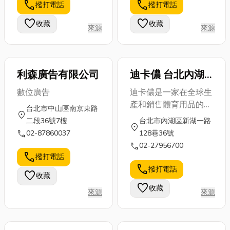
多年的工程技術及市場
然資源甚豐，於2001
call
call
撥打電話
撥打電話
利與居家安
些？ 家用...
具，同時還得
銷售經驗，經過了十二
經行政院農委會核定為
全，文末更將
確保供貨穩
favorite
favorite
收藏
收藏
年的OEM生產歷練，
休閒農業區，致力發展
來源
來源
推薦幾...
定，...
累積了二十萬台以上產
「生產、生活、生態」
品的生產和銷售實績，
三生產業。 「阿里山
最終創立了自己的品牌
瑞峰茶葉生產合作社」
利森廣告有限公司
迪卡儂 台北內湖
“SENTEST”。
設立於此等天賜美地，
店
茶區海拔在1,000 至
數位廣告
迪卡儂是一家在全球生
1,300 公尺間，經年群
產和銷售體育用品的法
台北市中山區南京東路
山雲霧裊繞，落雨豐
location_on
國企業。創立於1976
二段36號7樓
台北市內湖區新湖一路
沛，晝夜溫差大，能孕
location_on
年，目前在全球擁有超
call
02-87860037
128巷36號
育出芽壯葉肥的茶樹，
過500家運動用品商
call
02-27956700
並以敬重大地、重視健
場，是歐洲最大的運動
call
撥打電話
康的理念製好茶；社內
用品零售商。本公司擁
call
撥打電話
favorite
茶農均通過「茶葉產銷
收藏
有並銷售十六個自有運
履歷驗證」並落實「阿
favorite
收藏
動品牌，例如戶外登山
來源
來源
里山產地認證標章」。
品牌Quechua、水上運
砥礪才有光芒！社內商
動品牌Tribord、自行車
品以「比賽茶」的品鑑
品牌b’Twin、韻律健身