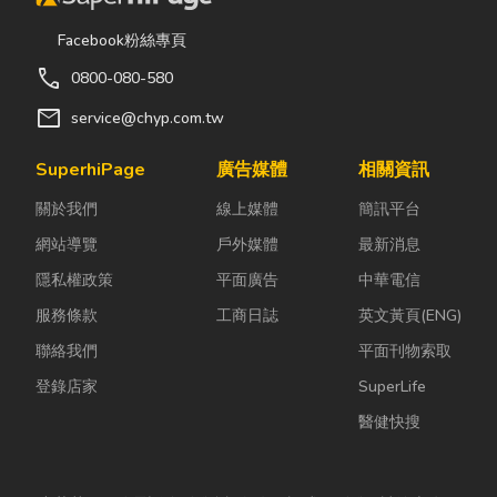
Facebook粉絲專頁
call
0800-080-580
mail
service@chyp.com.tw
SuperhiPage
廣告媒體
相關資訊
關於我們
線上媒體
簡訊平台
網站導覽
戶外媒體
最新消息
隱私權政策
平面廣告
中華電信
服務條款
工商日誌
英文黃頁(ENG)
聯絡我們
平面刊物索取
登錄店家
SuperLife
醫健快搜