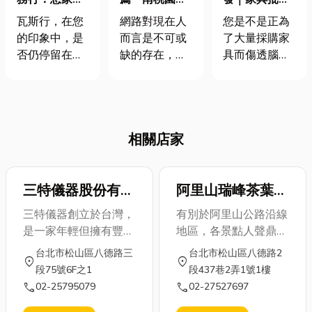
安全與便利，
機」光纖、第
價格超吸睛！
瓦斯行，在您
網路對現在人
您是不是正為
瓦斯行一手包
四台、
掌握選購技
的印象中，是
而言是不可或
了大量採購家
辦！
4G/5G、社區
巧，讓您省荷
否仍停留在單
缺的存在，那
具而傷透腦筋
網路比較，找
包不踩雷
純的瓦斯配
麼家用網路要
呢？無論是為
到你的最佳選
送？其實，他
如何選擇？以
即將開幕的飯
擇！
們是您居家瓦
下小編就來解
店、餐廳，籌
斯系統背後的
析家用網路4
備全新的辦公
相關店家
專業團隊，從
大上網方式，
空間，還是替
確保瓦斯供應
以及分享家用
多間出租公寓
不中斷，到維
網路推薦以及
尋找高CP值的
護您用氣安
三特儀器股份有限
目前家用網路
阿里山瑞峰茶葉生
裝潢方案，家
全，瓦斯行的
費用大約都多
具的大宗採購
公司
產合作社～臺北聯
三特儀器創立於台灣，
有別於阿里山公路沿線
專業服務遠超
少，如果你也
總是一項艱鉅
絡處
是一家年輕但擁有豐富
地區，各景點人聲鼎
乎您的想像。
想了解更多家
的挑戰。如何
經驗團隊的公司，致力
沸、門庭若市，隱身阿
台北市松山區八德路三
台北市松山區八德路2
本文將帶您深
用網路資訊，
在有限預算
location_on
location_on
於溫度測量領域的技術
里山西北廊道的「瑞
段75號6F之1
段437巷2弄1號1樓
入了解這些專
還有南桃園裝
內，找到兼具
創新和應用開發。公司
峰」，更顯得風恬日
call
call
02-25795079
02-27527697
業服務如何保
機就別錯過！
品質、美觀與
的主要成員擁有近三十
朗、怡然自得。境內天
障您的日常便
家用網路分哪
實用性的家