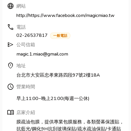
Language
網站
http://https://www.facebook.com/magicmiao.tw
call
電話
02-26537817
一般電話
send
公司信箱
magic.1.miao@gmail.com
location_on
地址
台北市大安區忠孝東路四段97號2樓18A
Schedule
營業時間
早上11:00~晚上21:00(每週一公休)
menu_book
店家介紹
膜疏油包膜，提供專業包膜服務，各類螢幕保護貼，
抗藍光/鋼化9H抗刮玻璃保貼/疏水疏油保貼/卡通貼