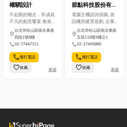
標準，實施商品的分級
權駟設計
節點科技股份有限
品牌Domyos、球拍類
與標定，嚴以律己，讓
公司
運動品牌Artengo、團
不起眼的概念，常成就
電腦主機諮詢採購, 資
您一目瞭然，選購好茶
體球類品牌Kipsta、慢
不凡的創意饗宴 無過
訊機房建置規劃, 企業
更有保障！「心安理
跑品牌Kalenji、高爾夫
度的效果花俏您的商
資料儲存, 資訊委外服
得，問心無愧。」正是
台北市松山區南京東路
台北市松山區南京東路
球品牌 Inesis等等。 我
location_on
location_on
品，僅利用我們長年累
務
我們信奉的製茶哲學。
四段1號8樓
五段118號5樓之1
們一直以讓每位顧客用
計的經驗，協助呈現品
call
「我們不是台灣第一，
call
02-77467311
02-27495880
輕鬆的價格享受高品質
牌本質， 用專業過程
只做問心無愧的好
及不斷創新的產品為宗
擺脫您不必經歷的懊惱
call
call
撥打電話
撥打電話
茶。」
旨．從大眾到小眾的運
過程；這裡不只是製作
favorite
動，從初階到專業的產
favorite
收藏
收藏
漂亮花瓶， 更為您的
來源
來源
品，應有盡有，讓每位
花瓶規劃數位行銷來發
顧客都能輕易享受到運
揮實質效益，為您建置
動帶來的樂趣．
網站與形象網頁設計，
照顧您的品牌健康與產
品包裝設計，我們是來
自台北的專業設計。