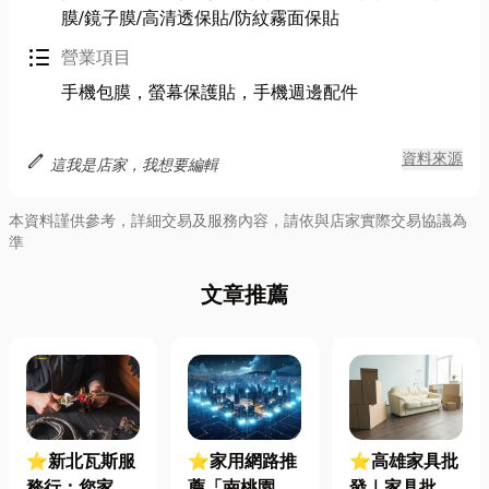
膜/鏡子膜/高清透保貼/防紋霧面保貼
format_list_bulleted
營業項目
手機包膜，螢幕保護貼，手機週邊配件
edit
資料來源
這我是店家，我想要編輯
本資料謹供參考，詳細交易及服務內容，請依與店家實際交易協議為
準
文章推薦
⭐新北瓦斯服
⭐家用網路推
⭐高雄家具批
務行：您家的
薦「南桃園裝
發｜家具批發