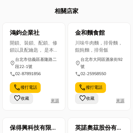
堅固圍牆的屏
斯系統背後的
疑問：「燒酒
障，不僅可以
相關店家
專業團隊，從
雞酒精揮發真
避免家人遭受
確保瓦斯供應
的完全
到外界的侵入
不中斷，到維
嗎？」、「吃
或干 擾，還能
護您用氣安
鴻鈞企業社
完後上路會不
金和麵食館
夠提高環境周
全，瓦斯行的
會造成燒酒雞
開鎖、裝鎖、配鎖、修
川味牛肉麵，排骨麵，
遭的安全性。
專業服務遠超
酒駕問
鎖以及配鑰匙， 是本
餛飩麵，排骨飯
在台灣治安不
乎您的想像。
題？」，那本
店主要服務項目之一，
好的社會裡，
台北市信義區基隆路二
台北市大同區酒泉街92
本文將帶您深
文將深度解析
location_on
location_on
開鎖, 配鑰匙 可配合顧
專業的鐵捲門
段22-1號
號
入了解這些專
燒酒雞功效與
客需要外出服務， 客
維修服務，更
call
call
02-87891856
02-25958550
業服務如何保
吃燒酒雞禁
戶亦可將鎖帶至本店維
是人們心中的
障您的日常便
忌，並拆解大
修或配製鑰匙。 IC/ ID
信賴與託付，
call
call
撥打電話
撥打電話
利與居家安
家最關心的燒
卡 拷貝、複製 企業門
如何判...
全，文末更將
酒雞麻油雞差
favorite
favorite
收藏
收藏
禁卡、考勤卡 停車場
來源
來源
推薦幾...
別，文末更會
月票 可拷貝ID卡：125
分...
、250 、375 、
500KHZ 服務如下：
保得興科技有限公
英諾奧茲股份有限
各式居家門鎖 開鎖、