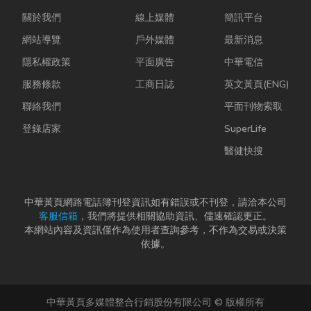
關於我們
線上媒體
簡訊平台
網站導覽
戶外媒體
最新消息
隱私權政策
平面廣告
中華電信
服務條款
工商日誌
英文黃頁(ENG)
聯絡我們
平面刊物索取
登錄店家
SuperLife
醫健快搜
中華黃頁網路電話簿刊登資訊如有錯誤或不刊登，請洽本公司
客服信箱
，我們將提供相關協助資訊、儘速確認更正。
本網站內容及資訊僅作為使用者查詢參考，不作為交易或決策
依據。
中華黃頁多媒體整合行銷股份有限公司 © 版權所有