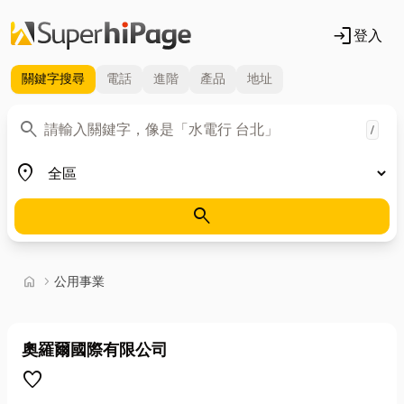
login
登入
關鍵字
搜尋
電話
進階
產品
地址
關鍵字
search
/
地區
place
search
首頁
home
chevron_right
公用事業
奧羅爾國際有限公司
favorite