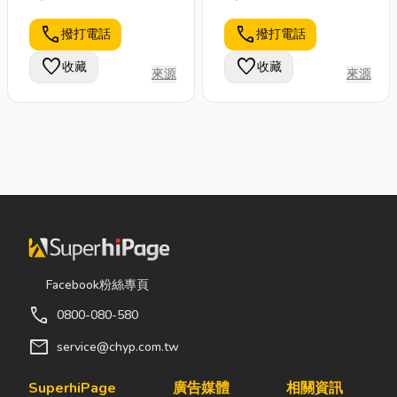
wide variety of
的天空，只要在El
applications, while
Cielo二樓的露臺，就
call
call
撥打電話
撥打電話
Longsys specializes in
可以看到屬於自己的天
favorite
favorite
收藏
收藏
manufacturing
空。位在東區巷弄中，
來源
來源
embedded memory,
獨棟兩層樓建築，低調
solid state drives,
不失品味，你需要細心
memory cards, and
才會發現它。一樓玻璃
USB flash drives.
門嵌著九個高貴質感的
亮面金屬圓圈門把，透
過它吸引視覺的是El
Cielo光影交織的吧
台，我們的調酒是為了
取悅各位的渴望。不僅
如此，我們的餐點是為
Facebook粉絲專頁
了滿足各位的味蕾。
call
0800-080-580
mail
service@chyp.com.tw
SuperhiPage
廣告媒體
相關資訊