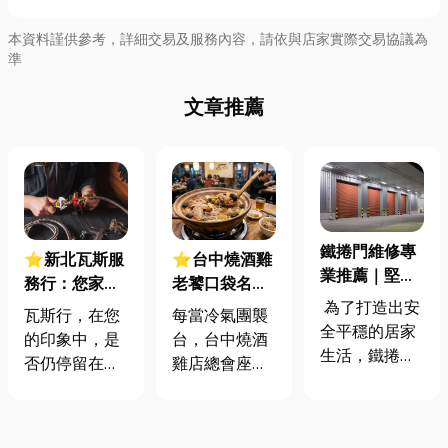
本資料謹供參考，詳細交易及服務內容，請依與店家實際交易協議為
準
文章推薦
鐵捲門維修專
⭐新北瓦斯服
⭐台中燒酒雞
業推薦｜堅固
務行：您家的
老饕口袋名單
的防護營造出
為了打造出安
安全與便利，
來囉！一篇教
瓦斯行，在您
每當冷氣團襲
最安全的居家
全平穩的居家
瓦斯行一手包
你全酒、半酒
的印象中，是
台，台中燒酒
環境
生活，鐵捲門
辦！
燒酒雞差別在
否仍停留在單
雞店總會座無
是家中最重要
哪？吃完能開
純的瓦斯配
虛席，然而許
的防盜與防
車嗎？
送？其實，他
多人在大快朵
護，多了這層
們是您居家瓦
頤之餘，會有