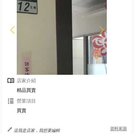
menu_book
店家介紹
精品買賣
format_list_bulleted
營業項目
買賣
edit
資料來源
這我是店家，我想要編輯