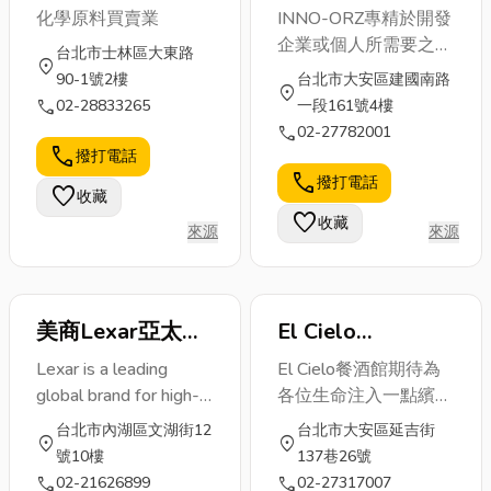
司
公司
裝鎖、配鎖 開運印章
化學原料買賣業
INNO-ORZ專精於開發
(牛角章、紫檀章、琥
企業或個人所需要之
台北市士林區大東路
珀章、結婚對章)專業
location_on
iphone、Android App
90-1號2樓
台北市大安區建國南路
篆刻 各式連續章、橡
location_on
，擁有數名博士及4年
call
02-28833265
一段161號4樓
皮章、卡通章(娃娃
以上之App與雲端之開
call
02-27782001
章)、肚臍章 各種印材
發及整合經驗之工程
call
撥打電話
代客服務刻印(玉石瑪
師。在過去的二年內，
call
撥打電話
瑙水晶)專業篆刻
favorite
收藏
更致力於軟硬結合。將
favorite
收藏
創作與設計灌入冰冷的
來源
來源
硬體，使消費者對硬體
更有著體驗的熱情，協
助硬體廠商在諸多的競
美商Lexar亞太區
El Cielo
爭對手中脫穎而出，創
分公司
Restaurant &
造產品差異化，為硬體
Lexar is a leading
El Cielo餐酒館期待為
廠商帶來更高的利
Lounge (左側股份
global brand for high-
各位生命注入一點繽紛
潤。
有限公司)
performance, high-
沉醉! Be our guests,
台北市內湖區文湖街12
台北市大安區延吉街
location_on
location_on
reliability removable
let us intoxicate you! 簡
號10樓
137巷26號
storage solutions for a
介 El Cielo為西班牙文
call
call
02-21626899
02-27317007