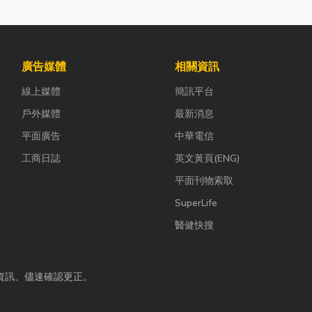
廣告媒體
相關資訊
線上媒體
簡訊平台
戶外媒體
最新消息
平面廣告
中華電信
工商日誌
英文黃頁(ENG)
平面刊物索取
SuperLife
醫健快搜
資訊、儘速確認更正。