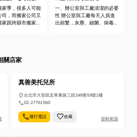
搬家季，很多人可能
一、辦公室與工廠清潔的必要
公司，而搬家公司又
性 辦公室與工廠每天人員進
搬家跟跨縣市搬家，
出頻繁，灰塵、細菌、病毒和
好奇關於搬家公司收
空氣污染物容易累積。如果沒
話，不妨來看這篇：
有系統性的清潔和消毒，會影
司推薦 桃園、新
響員工健康，甚至降低工作效
通通有！搬家就找專
率。因此，選擇可靠的高雄清
相關店家
小件都搞定】。那搬
潔消毒與高雄清潔公司至關重
事也很容易造成搬家
要。專業團隊能提供： * ...
真善美托兒所
location_on
台北市大安區忠孝東路三段248巷59號1樓
call
02-27761560
call
favorite
撥打電話
收藏
源
資料來源