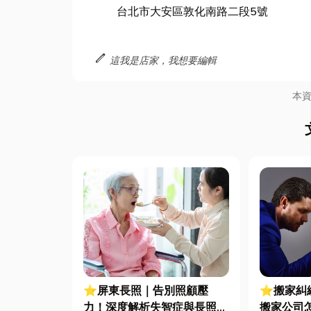
台北市大安區敦化南路二段5號
edit
這我是店家，我想要編輯
本
⭐屏東長照｜告別照顧壓
⭐搬家糾
力！深度解析失智症與長照服
搬家公司