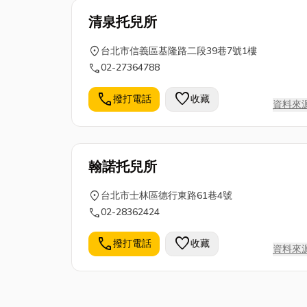
清泉托兒所
location_on
台北市信義區基隆路二段39巷7號1樓
call
02-27364788
call
favorite
撥打電話
收藏
資料來
翰諾托兒所
location_on
台北市士林區德行東路61巷4號
call
02-28362424
call
favorite
撥打電話
收藏
資料來