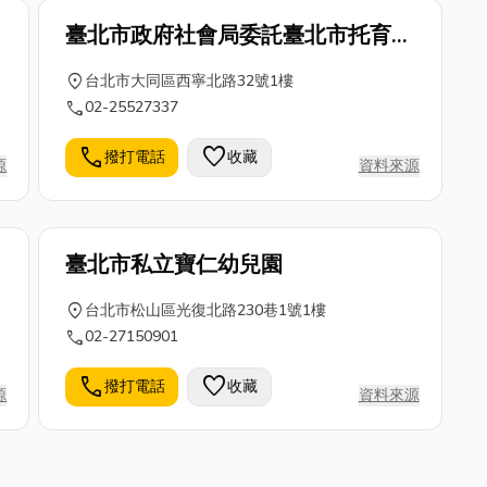
臺北市政府社會局委託臺北市托育協
會經營管理臺北市忠孝社區公共托育
location_on
台北市大同區西寧北路32號1樓
call
02-25527337
call
favorite
撥打電話
收藏
源
資料來源
臺北市私立寶仁幼兒園
location_on
台北市松山區光復北路230巷1號1樓
call
02-27150901
call
favorite
撥打電話
收藏
源
資料來源