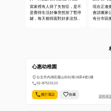
務全攻略
這幾招！
當家裡有人得了失智症，是不
現在正逢
是覺得生活好像突然按了暫停
會請搬家
鍵，每天都得面對好多沒預期
有分市區
到的挑戰？照顧的重擔，不僅
那如果你
耗費時間精力，還可能讓自己
費多少的
累到心力交瘁！但別擔心！台
【搬家公
灣現在有很棒的長期照顧服
竹、苗栗
務，就是來幫你解決這些照顧
家，大件
困擾的。今天，就讓我們一起
家這件大
好好認識...
糾紛，最...
心惠幼稚園
location_on
台北市內湖區麗山街62巷18弄4號1樓
call
02-87515123
call
favorite
撥打電話
收藏
資料來