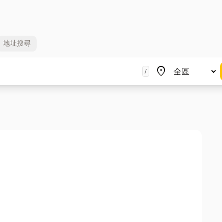
地址
搜尋
地區
place
/