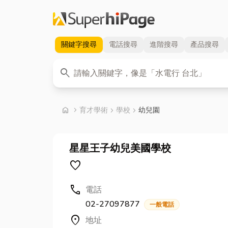
關鍵字
搜尋
電話
搜尋
進階
搜尋
產品
搜尋
關鍵字
search
首頁
home
chevron_right
育才學術
chevron_right
學校
chevron_right
幼兒園
星星王子幼兒美國學校
favorite
call
電話
02-27097877
一般電話
location_on
地址