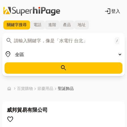
login
登入
關鍵字
搜尋
電話
進階
產品
地址
關鍵字
search
/
地區
place
search
首頁
home
chevron_right
百貨購物
chevron_right
節慶用品
chevron_right
聖誕飾品
威邦貿易有限公司
favorite