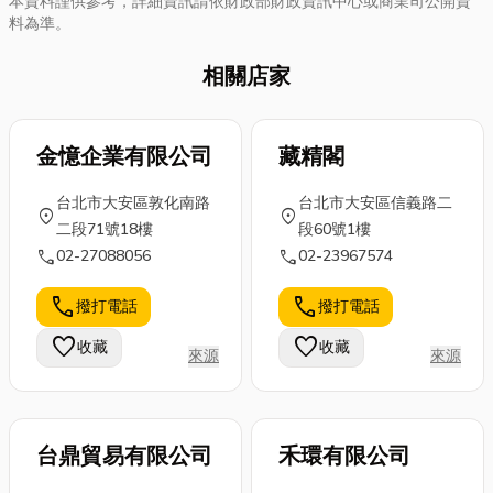
本資料謹供參考，詳細資訊請依財政部財政資訊中心或商業司公開資
料為準。
相關店家
金憶企業有限公司
藏精閣
台北市大安區敦化南路
台北市大安區信義路二
location_on
location_on
二段71號18樓
段60號1樓
call
call
02-27088056
02-23967574
call
call
撥打電話
撥打電話
favorite
favorite
收藏
收藏
來源
來源
台鼎貿易有限公司
禾環有限公司