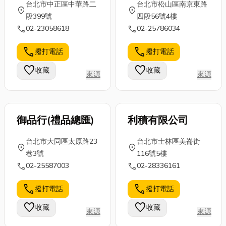
台北市中正區中華路二
台北市松山區南京東路
location_on
location_on
段399號
四段56號4樓
call
call
02-23058618
02-25786034
call
call
撥打電話
撥打電話
favorite
favorite
收藏
收藏
來源
來源
御品行(禮品總匯)
利積有限公司
台北市大同區太原路23
台北市士林區美崙街
location_on
location_on
巷3號
116號5樓
call
call
02-25587003
02-28336161
call
call
撥打電話
撥打電話
favorite
favorite
收藏
收藏
來源
來源