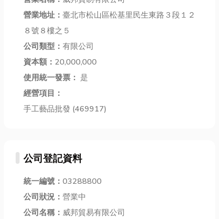
與海洋靈魂的
更想確保每天
境。當傳統金
「船舶鍊」，
營業地址：
臺北市松山區松基里民生東路３段１２
喝進肚子的水
融機構的審核
今天小編就來
是乾淨又安全
流程耗時且繁
８號８樓之５
介紹一下有關
的。 這時候，
瑣時，這時候
公司類型：
有限公司
船舶鍊的資
「濾水器」、
當舖就提供了
訊，文末也會
資本額：
20,000,000
「淨水器」還
一種更為便
提供台...
有...
捷、快速...
使用統一發票：
是
經營項目：
手工藝品批發 (469917)
公司登記資料
統一編號：
03288800
公司狀況：
營業中
公司名稱：
威邦貿易有限公司