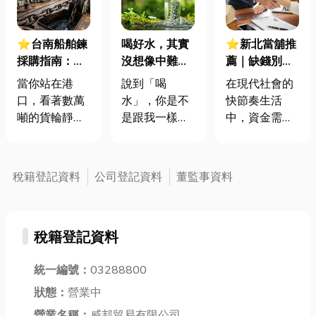
⭐台南船舶鍊
喝好水，其實
⭐新北當舖推
採購指南：從
沒想像中難
薦｜缺錢別
規格挑選到專
——濾水器、
慌！新北人必
當你站在港
說到「喝
在現代社會的
業廠商推薦，
淨水器和RO濾
看當舖借款項
口，看著數萬
水」，你是不
快節奏生活
一篇就看懂！
心怎麼選？
目全攻略
噸的貨輪靜靜
是跟我一樣，
中，資金需求
停泊在海面
偶爾會擔心水
往往不期而
上，你是否曾
質？畢竟，現
至，無論是突
想過，在那深
在的環境雖然
如其來的醫療
稅籍登記資料
公司登記資料
董監事資料
不見底的海水
進步很多，但
費用、日常家
之下，是什麼
水裡的雜質還
庭開銷、短期
力量在對抗強
是難免讓人心
的生意周轉，
稅籍登記資料
勁的洋流與陣
裡沒底。尤其
或是實現個人
風？答案並非
是家裡有小
學習進修與旅
僅僅是那個巨
統一編號：
03288800
孩、長輩，或
遊夢想，都可
大的錨，而是
者對健康比較
能讓人面臨資
狀態：
營業中
那條連結船體
在意的朋友，
金短缺的困
營業名稱：
威邦貿易有限公司