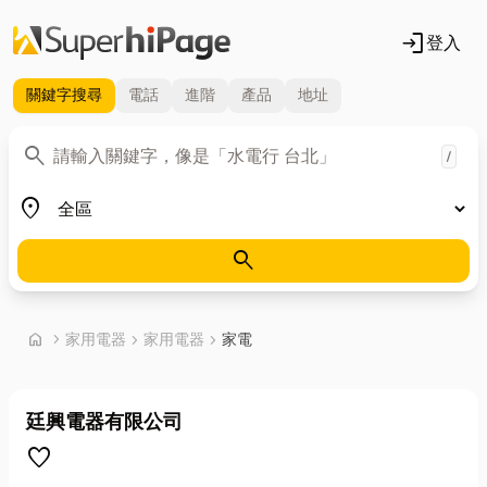
login
登入
關鍵字
搜尋
電話
進階
產品
地址
關鍵字
search
/
地區
place
search
首頁
home
chevron_right
家用電器
chevron_right
家用電器
chevron_right
家電
廷興電器有限公司
favorite