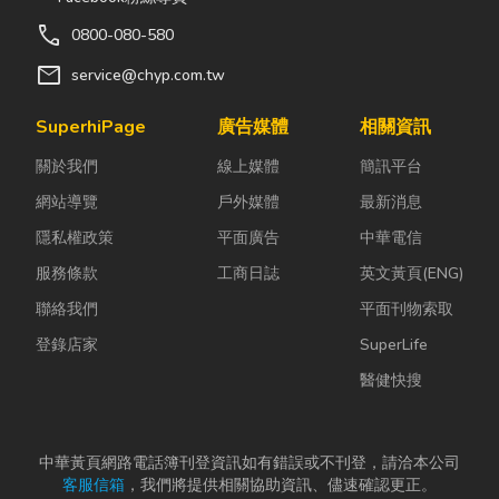
call
0800-080-580
mail
service@chyp.com.tw
SuperhiPage
廣告媒體
相關資訊
關於我們
線上媒體
簡訊平台
網站導覽
戶外媒體
最新消息
隱私權政策
平面廣告
中華電信
服務條款
工商日誌
英文黃頁(ENG)
聯絡我們
平面刊物索取
登錄店家
SuperLife
醫健快搜
中華黃頁網路電話簿刊登資訊如有錯誤或不刊登，請洽本公司
客服信箱
，我們將提供相關協助資訊、儘速確認更正。