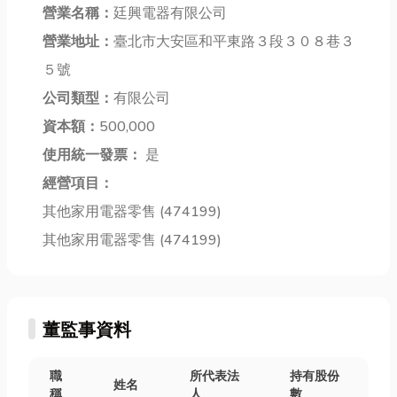
靈活的資金解
營業名稱：
廷興電器有限公司
潔公司之外，
提升資源再利
決方案，讓你
還會幫你把
營業地址：
臺北市大安區和平東路３段３０８巷３
用效率並守護
在最短時間內
「打掃」這件
環境，環保設
５號
獲得急需的資
事從清單中劃
備應運而生。
金。 當舖...
公司類型：
有限公司
掉。不論是家
🌍 環保設...
裡的地板、浴
資本額：
500,000
室...
使用統一發票：
是
經營項目：
其他家用電器零售 (474199)
其他家用電器零售 (474199)
董監事資料
職
所代表法
持有股份
姓名
稱
人
數