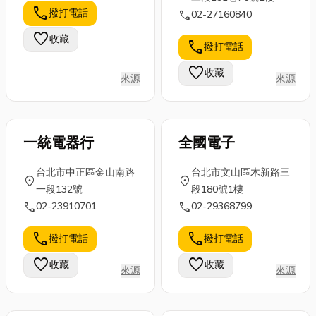
call
撥打電話
call
02-27160840
favorite
收藏
call
撥打電話
favorite
收藏
來源
來源
一統電器行
全國電子
台北市中正區金山南路
台北市文山區木新路三
location_on
location_on
一段132號
段180號1樓
call
call
02-23910701
02-29368799
call
call
撥打電話
撥打電話
favorite
favorite
收藏
收藏
來源
來源