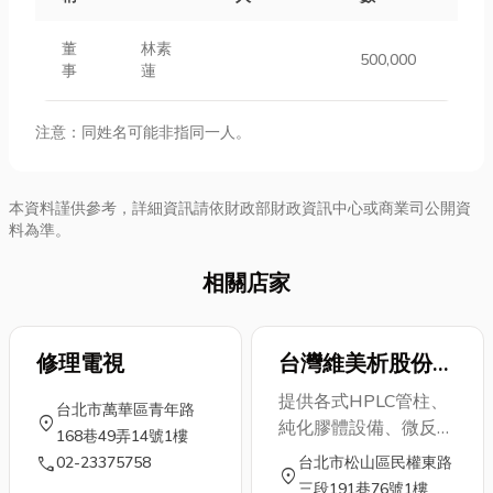
董
林素
500,000
事
蓮
注意：同姓名可能非指同一人。
本資料謹供參考，詳細資訊請依財政部財政資訊中心或商業司公開資
料為準。
相關店家
修理電視
台灣維美析股份有
限公司
提供各式HPLC管柱、
台北市萬華區青年路
location_on
純化膠體設備、微反應
168巷49弄14號1樓
系統。
call
02-23375758
台北市松山區民權東路
location_on
三段191巷76號1樓