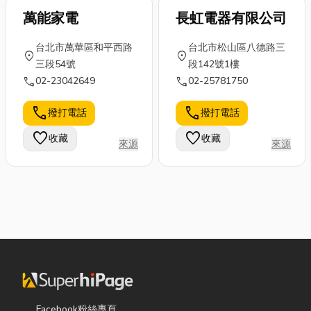
萬能家電
長虹電器有限公司
台北市萬華區和平西路
台北市松山區八德路三
location_on
location_on
三段54號
段142號1樓
call
call
02-23042649
02-25781750
call
call
撥打電話
撥打電話
favorite
favorite
收藏
收藏
來源
來源
Facebook粉絲專頁