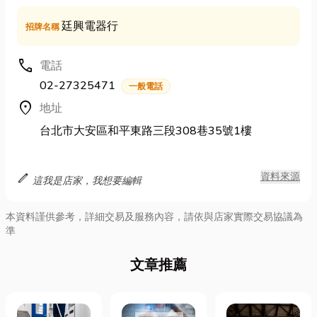
廷興電器行
招牌名稱
call
電話
02-27325471
一般電話
location_on
地址
台北市大安區和平東路三段308巷35號1樓
edit
資料來源
這我是店家，我想要編輯
本資料謹供參考，詳細交易及服務內容，請依與店家實際交易協議為
準
文章推薦