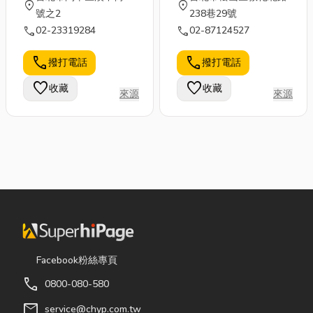
location_on
location_on
號之2
238巷29號
call
call
02-23319284
02-87124527
call
call
撥打電話
撥打電話
favorite
favorite
收藏
收藏
來源
來源
Facebook粉絲專頁
call
0800-080-580
mail
service@chyp.com.tw