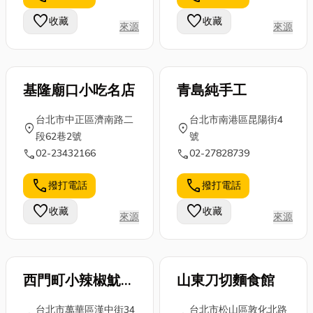
最快解決問題
優質的員林當
速交件的場
favorite
favorite
收藏
收藏
來源
來源
的方法。對於
舖名單，有需
合。 從海報、
嘉義及朴子地
要的朋友歡迎
帆布、展架、
區的朋...
聯...
背...
基隆廟口小吃名店
青島純手工
台北市中正區濟南路二
台北市南港區昆陽街4
location_on
location_on
段62巷2號
號
call
call
02-23432166
02-27828739
call
call
撥打電話
撥打電話
favorite
favorite
收藏
收藏
來源
來源
西門町小辣椒魷魚
山東刀切麵食館
羹
台北市萬華區漢中街34
台北市松山區敦化北路