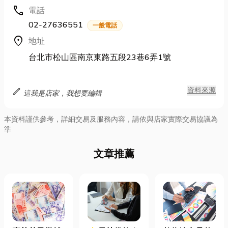
call
電話
02-27636551
一般電話
location_on
地址
台北市松山區南京東路五段23巷6弄1號
edit
資料來源
這我是店家，我想要編輯
本資料謹供參考，詳細交易及服務內容，請依與店家實際交易協議為
準
文章推薦