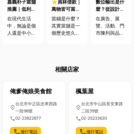
嘉義朴子當舖
⭐員林借款｜
數位輸出是什
推薦｜低利
萬物皆可當？
麼？從設計到
息、免留車，
當鋪收什麼？
成品，完整解
在現代生活
當鋪是什麼？
在廣告、展
快速解決資金
合法當舖利
析數位輸出服
中，無論是個
其實當舖是一
覽、活動、門
周轉問題！
息、倉棧費上
務與應用
人還是中小企
個歷史悠久的
市陳列與品牌
限一次公開！
業，資金周轉
行業，號稱萬
宣傳中，數位
的需求時常突
物皆可當，不
輸出是一種非
然出現。可能
過這是真的
常常見且彈性
是家中臨時需
嗎？今天這篇
的製作方式。
相關店家
要一筆急用
小編就來和大
不同於傳統印
金，或是企業
家聊一般當舖
刷需要製版與
遇到短期現金
收什麼？以及
大量印刷，數
流壓力，需要
俺爹俺娘美食館
當舖利息通常
楓葉屋
位輸出可以直
增加流動資
是多少？如果
接將電腦中的
台北市中正區忠孝西路
台北市中山區長安東路
金。遇到這種
你剛好是身在
設計檔案輸出
location_on
location_on
一段98號
二段39號
情況，選擇一
彰化員林，想
至不同材質，
call
call
02-23822877
02-25233630
家可靠、合法
找員林借款的
適合少量製
且服務周到的
話，那小編在
作、客製化需
call
call
撥打電話
撥打電話
當舖，通常是
文末也會推薦
求以及需要快