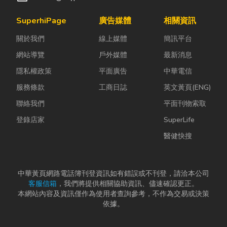
SuperhiPage
廣告媒體
相關資訊
關於我們
線上媒體
簡訊平台
網站導覽
戶外媒體
最新消息
隱私權政策
平面廣告
中華電信
服務條款
工商日誌
英文黃頁(ENG)
聯絡我們
平面刊物索取
登錄店家
SuperLife
醫健快搜
中華黃頁網路電話簿刊登資訊如有錯誤或不刊登，請洽本公司
客服信箱
，我們將提供相關協助資訊、儘速確認更正。
本網站內容及資訊僅作為使用者查詢參考，不作為交易或決策
依據。