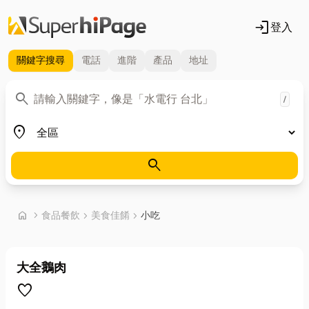
login
登入
關鍵字
搜尋
電話
進階
產品
地址
關鍵字
search
/
地區
place
search
首頁
home
chevron_right
食品餐飲
chevron_right
美食佳餚
chevron_right
小吃
大全鵝肉
favorite